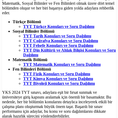
Matematik, Sosyal Bilimler ve Fen Bilimleri olmak üzere dört temel
bölümden oluşur ve her biri başarıya giden yolda adaylara rehberlik
eder.
Türkçe Bölümü
TYT Türkçe Konuları ve Soru Dağılımı
Sosyal Bilimler Bölümü
TYT Tarih Konuları ve Soru Dağılımı
TYT Coğrafya Konuları ve Soru Dağılımı
TYT Felsefe Konuları ve Soru Dağılımı
TYT Din Kültürü ve Ahlak Bilgisi Konuları ve Soru
Dağılımı
Matematik Bölümü
TYT Matematik Konuları ve Soru Dağılımı
Fen Bilimleri Bölümü
TYT Fizik Konuları ve Soru Dağılımı
TYT Kimya Konuları ve Soru Dağılımı
TYT Biyoloji Konuları ve Soru Dağılımı
YKS 2024 TYT sınavı, adaylara eşit bir fırsat sunmak ve
üniversiteye giriş kapısını aralamak için önemli bir basamaktır. Bu
nedenle, her bir bölümün konularını detaylıca inceleyerek etkili bir
çalışma planı oluşturmak büyük önem taşır. Başarılı bir sınav
performansı için adaylar, bu konu ve soru dağılımlarını dikkate
alarak hazırlık sürecini yönlendirebilirler.