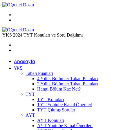
Menü
Arama
yap
...
YKS 2024 TYT Konuları ve Soru Dağılımı
Previous
post
Next
post
Anasayfa
YKS
Taban Puanları
4 Yıllık Bölümler Taban Puanları
2 Yıllık Bölümler Taban Puanları
Hangi Bölüm Kaç Net?
TYT
TYT Konuları
TYT Youtube Kanal Önerileri
TYT Çıkmış Sorular
AYT
AYT Konuları
AYT Youtube Kanal Önerileri