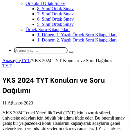
Ortaokul Ortak Sınav
8. Sınıf Ortak Sınav
7. Sınıf Ortak Sınav
6. Sınıf Ortak Sınav
5. Sınıf Ortak Sınav
Örnek Soru Kitapçıkları
1. Dönem 1. Yazılı Örnek Soru Kitapçıkları
1. Dönem 2. Yazılı Örnek Soru Kitapçıkları
Arama
yap
Anasayfa
/
TYT
/
YKS 2024 TYT Konuları ve Soru Dağılımı
...
TYT
YKS 2024 TYT Konuları ve Soru
Dağılımı
11 Ağustos 2023
YKS 2024 Temel Yeterlilik Testi (TYT) için hazırlık süreci,
üniversite adayları için büyük bir adımı ifade eder. Bu önemli sınav,
geniş bir yelpazedeki konu alanlarını kapsayarak adayların genel
yeteneklerini ve bilgi düzeylerini ölçmeyi amaçlar. TYT, Türkçe,