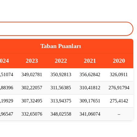
Taban Puanları
024
2023
2022
2021
2020
,51074
349,02781
350,92813
356,62842
326,0911
,88396
302,22057
311,56385
310,41812
276,91794
,19929
307,32495
313,94375
309,17651
275,4142
,96547
332,65076
348,02558
341,06074
–