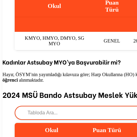
Puan
Okul
Türü
KMYO, HMYO, DMYO, SG
GENEL
2
MYO
Kadınlar Astsubay MYO’ya Başvurabilir mi?
Hayır, ÖSYM’nin yayımladığı kılavuza göre; Harp Okullarına (HO) k
öğrenci
alınmaktadır.
2024 MSÜ Bando Astsubay Meslek Yük
Okul
Puan Türü