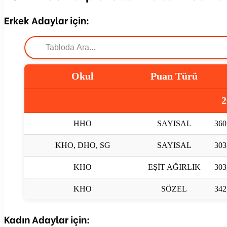
Erkek Adaylar için:
Okul
Puan Türü
2
HHO
SAYISAL
360
KHO, DHO, SG
SAYISAL
303
KHO
EŞİT AĞIRLIK
303
KHO
SÖZEL
342
Kadın Adaylar için: