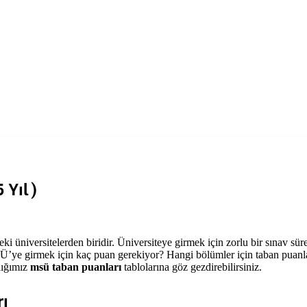
 Yıl)
i üniversitelerden biridir. Üniversiteye girmek için zorlu bir sınav sür
SÜ’ye girmek için kaç puan gerekiyor? Hangi bölümler için taban puanl
adığımız
msü taban puanları
tablolarına göz gezdirebilirsiniz.
ı