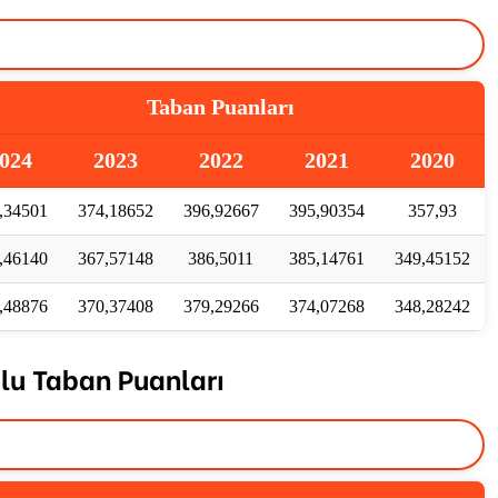
Taban Puanları
024
2023
2022
2021
2020
,34501
374,18652
396,92667
395,90354
357,93
,46140
367,57148
386,5011
385,14761
349,45152
,48876
370,37408
379,29266
374,07268
348,28242
lu Taban Puanları