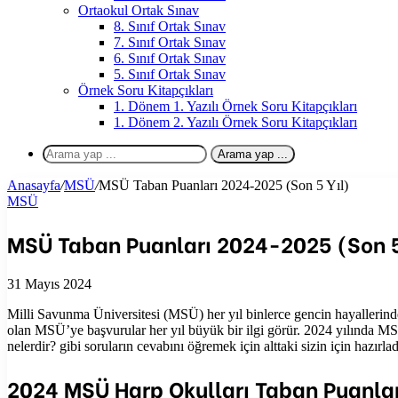
Ortaokul Ortak Sınav
8. Sınıf Ortak Sınav
7. Sınıf Ortak Sınav
6. Sınıf Ortak Sınav
5. Sınıf Ortak Sınav
Örnek Soru Kitapçıkları
1. Dönem 1. Yazılı Örnek Soru Kitapçıkları
1. Dönem 2. Yazılı Örnek Soru Kitapçıkları
Arama yap ...
Anasayfa
/
MSÜ
/
MSÜ Taban Puanları 2024-2025 (Son 5 Yıl)
MSÜ
MSÜ Taban Puanları 2024-2025 (Son 5
31 Mayıs 2024
Milli Savunma Üniversitesi (MSÜ) her yıl binlerce gencin hayallerindek
olan MSÜ’ye başvurular her yıl büyük bir ilgi görür. 2024 yılında M
nelerdir? gibi soruların cevabını öğremek için alttaki sizin için hazırl
2024 MSÜ Harp Okulları Taban Puanlar