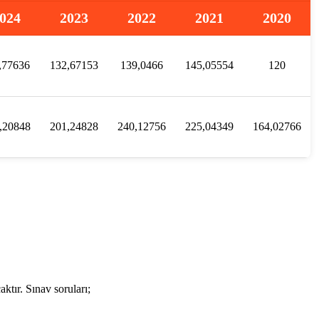
024
2023
2022
2021
2020
,77636
132,67153
139,0466
145,05554
120
,20848
201,24828
240,12756
225,04349
164,02766
tır. Sınav soruları;