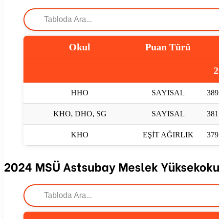
Okul
Puan Türü
2
HHO
SAYISAL
389
KHO, DHO, SG
SAYISAL
381
KHO
EŞİT AĞIRLIK
379
2024 MSÜ Astsubay Meslek Yüksekoku