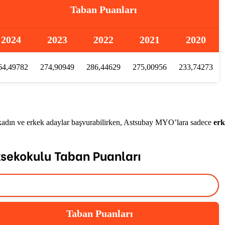
Taban Puanları
2024
2023
2022
2021
2020
64,49782
274,90949
286,44629
275,00956
233,74273
adın ve erkek adaylar başvurabilirken, Astsubay MYO’lara sadece
er
sekokulu Taban Puanları
Taban Puanları