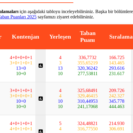
ralamaları
için aşağıdaki tabloyu inceleyebilirsiniz. Başka bir bölümlere
ban Puanları 2025
sayfamızı ziyaret edebilirsiniz.
Taban
r
Kontenjan
Yerleşen
Sıralama
Puanı
4+0+0+0+1
4
336,7732
166.725
3+0+1+0+1
3
355,65219
143.465
13+0
13
320,36242
293.616
10+0
10
277,53811
231.617
3+0+1+0+1
4
325,68491
209.726
3+0+0+0+1
4
329,46415
242.327
10+0
10
310,44953
345.778
10+0
10
241,17068
444.463
4+0+1+0+1
5
324,48821
214.930
4+0+1+0+1
4
316,77550
306.691