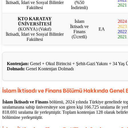
İktisadi, İdari ve Sosyal Bilimler
(%50
2021
Fakültesi
İndirimli)
KTO KARATAY
İslam
2024
ÜNİVERSİTESİ
İktisadı ve
2023
(KONYA) (Vakıf)
EA
Finans
2022
İktisadi, İdari ve Sosyal Bilimler
(Ücretli)
2021
Fakültesi
Kontenjan:
Genel + Okul Birincisi + Şehit-Gazi Yakını + 34 Ya
Dolmadı:
Genel Kontenjan Dolmadı
İslam İktisadı ve Finans
Bölümü Hakkında Genel Bi
İslam İktisadı ve Finans
bölümü, 2024 yılında Türkiye genelinde topl
sıralamasına sahip üniversiteye son giren kişi 166.725 sıralama ile yer
818.691 sıralama ile yerleşmiştir. Toplam kontenjan 128 olarak belirle
bölümüne yerleşmiştir.