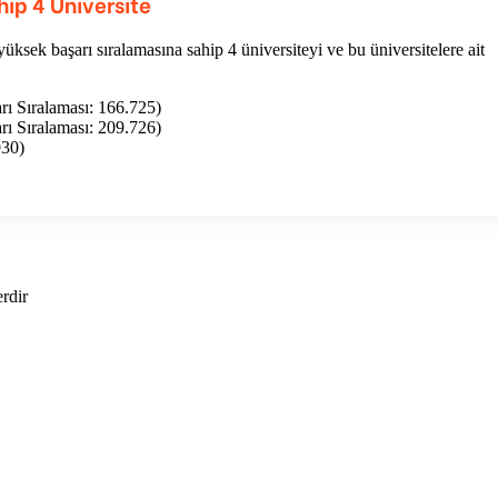
hip 4 Üniversite
üksek başarı sıralamasına sahip 4 üniversiteyi ve bu üniversitelere ait
rı Sıralaması: 166.725)
rı Sıralaması: 209.726)
930)
erdir