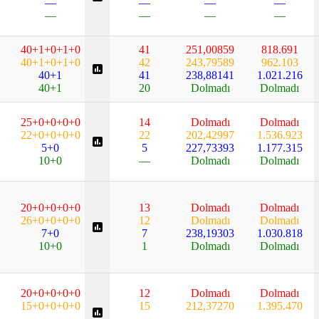
—
—
—
—
—
—
—
—
40+1+0+1+0
41
251,00859
818.691
40+1+0+1+0
42
243,79589
962.103
40+1
41
238,88141
1.021.216
40+1
20
Dolmadı
Dolmadı
25+0+0+0+0
14
Dolmadı
Dolmadı
22+0+0+0+0
22
202,42997
1.536.923
5+0
5
227,73393
1.177.315
10+0
—
Dolmadı
Dolmadı
20+0+0+0+0
13
Dolmadı
Dolmadı
26+0+0+0+0
12
Dolmadı
Dolmadı
7+0
7
238,19303
1.030.818
10+0
1
Dolmadı
Dolmadı
20+0+0+0+0
12
Dolmadı
Dolmadı
15+0+0+0+0
15
212,37270
1.395.470
—
—
—
—