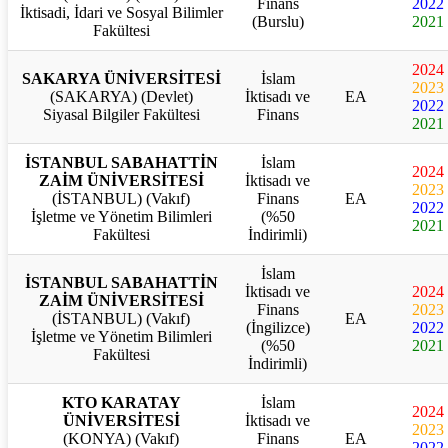
Finans
2022
İktisadi, İdari ve Sosyal Bilimler
(Burslu)
2021
Fakültesi
2024
SAKARYA ÜNİVERSİTESİ
İslam
2023
(SAKARYA) (Devlet)
İktisadı ve
EA
2022
Siyasal Bilgiler Fakültesi
Finans
2021
İSTANBUL SABAHATTİN
İslam
2024
ZAİM ÜNİVERSİTESİ
İktisadı ve
2023
(İSTANBUL) (Vakıf)
Finans
EA
2022
İşletme ve Yönetim Bilimleri
(%50
2021
Fakültesi
İndirimli)
İslam
İSTANBUL SABAHATTİN
İktisadı ve
2024
ZAİM ÜNİVERSİTESİ
Finans
2023
(İSTANBUL) (Vakıf)
EA
(İngilizce)
2022
İşletme ve Yönetim Bilimleri
(%50
2021
Fakültesi
İndirimli)
KTO KARATAY
İslam
2024
ÜNİVERSİTESİ
İktisadı ve
2023
(KONYA) (Vakıf)
Finans
EA
2022