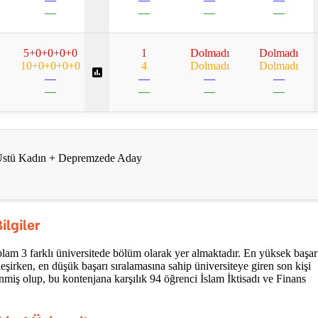
—
—
—
—
5+0+0+0+0
1
Dolmadı
Dolmadı
10+0+0+0+0
4
Dolmadı
Dolmadı
—
—
—
—
—
—
—
—
ş Üstü Kadın + Depremzede Aday
lgiler
am 3 farklı üniversitede bölüm olarak yer almaktadır. En yüksek başar
leşirken, en düşük başarı sıralamasına sahip üniversiteye giren son kişi
nmiş olup, bu kontenjana karşılık 94 öğrenci İslam İktisadı ve Finans