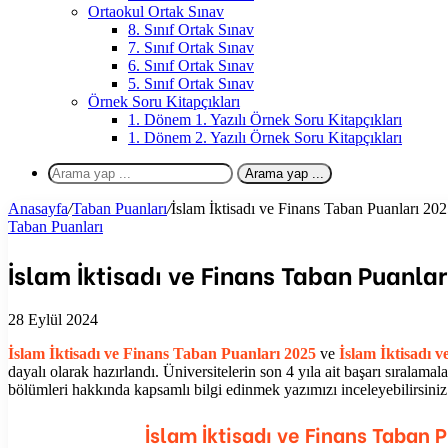
Ortaokul Ortak Sınav
8. Sınıf Ortak Sınav
7. Sınıf Ortak Sınav
6. Sınıf Ortak Sınav
5. Sınıf Ortak Sınav
Örnek Soru Kitapçıkları
1. Dönem 1. Yazılı Örnek Soru Kitapçıkları
1. Dönem 2. Yazılı Örnek Soru Kitapçıkları
Arama yap ...
Anasayfa
/
Taban Puanları
/
İslam İktisadı ve Finans Taban Puanları 20
Taban Puanları
İslam İktisadı ve Finans Taban Puanlar
28 Eylül 2024
İslam İktisadı ve Finans
Taban Puanları 2025
ve
İslam İktisadı v
dayalı olarak hazırlandı. Üniversitelerin son 4 yıla ait başarı sıralamala
bölümleri hakkında kapsamlı bilgi edinmek yazımızı inceleyebilirsiniz
İslam İktisadı ve Finans
Taban Pu