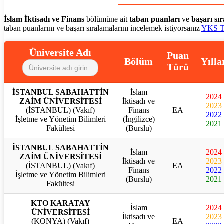
İslam İktisadı ve Finans
bölümüne ait
taban puanları
ve
başarı sı
taban puanlarını ve başarı sıralamalarını incelemek istiyorsanız
YKS Ta
Üniversite Adı
Puan
Bölüm
Yılla
Türü
İSTANBUL SABAHATTİN
İslam
2024
ZAİM ÜNİVERSİTESİ
İktisadı ve
2023
(İSTANBUL) (Vakıf)
Finans
EA
2022
İşletme ve Yönetim Bilimleri
(İngilizce)
2021
Fakültesi
(Burslu)
İSTANBUL SABAHATTİN
İslam
2024
ZAİM ÜNİVERSİTESİ
İktisadı ve
2023
(İSTANBUL) (Vakıf)
EA
Finans
2022
İşletme ve Yönetim Bilimleri
(Burslu)
2021
Fakültesi
KTO KARATAY
İslam
2024
ÜNİVERSİTESİ
İktisadı ve
2023
(KONYA) (Vakıf)
EA