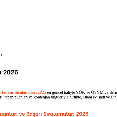
25
ı 2025
e Finans
Sıralamaları 2025
en güncel haliyle YÖK ve ÖSYM verileri
rı, taban puanları ve kontenjan bilgileriyle birlikte,
İslam İktisadı ve Fi
.
anları ve Başarı Sıralamaları 2025