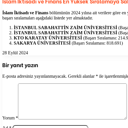
İslam İktisadı ve Finans En Yüksek Sıralamaya Sa
İslam İktisadı ve Finans
bölümünün 2024 yılına ait verilere göre en y
başarı sıralamaları aşağıdaki listede yer almaktadır.
İSTANBUL SABAHATTİN ZAİM ÜNİVERSİTESİ
(Başa
İSTANBUL SABAHATTİN ZAİM ÜNİVERSİTESİ
(Başa
KTO KARATAY ÜNİVERSİTESİ
(Başarı Sıralaması: 214.
SAKARYA ÜNİVERSİTESİ
(Başarı Sıralaması: 818.691)
28 Eylül 2024
Bir yanıt yazın
E-posta adresiniz yayınlanmayacak.
Gerekli alanlar
*
ile işaretlenmişl
Yorum
*
Ad
*