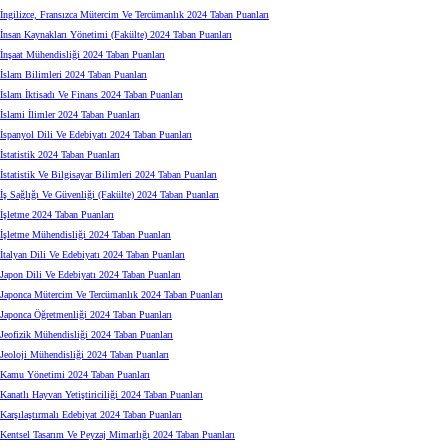
İngilizce, Fransızca Mütercim Ve Tercümanlık 2024 Taban Puanları
İnsan Kaynakları Yönetimi (Fakülte) 2024 Taban Puanları
İnşaat Mühendisliği 2024 Taban Puanları
İslam Bilimleri 2024 Taban Puanları
İslam İktisadı Ve Finans 2024 Taban Puanları
İslami İlimler 2024 Taban Puanları
İspanyol Dili Ve Edebiyatı 2024 Taban Puanları
İstatistik 2024 Taban Puanları
İstatistik Ve Bilgisayar Bilimleri 2024 Taban Puanları
İş Sağlığı Ve Güvenliği (Fakülte) 2024 Taban Puanları
İşletme 2024 Taban Puanları
İşletme Mühendisliği 2024 Taban Puanları
İtalyan Dili Ve Edebiyatı 2024 Taban Puanları
Japon Dili Ve Edebiyatı 2024 Taban Puanları
Japonca Mütercim Ve Tercümanlık 2024 Taban Puanları
Japonca Öğretmenliği 2024 Taban Puanları
Jeofizik Mühendisliği 2024 Taban Puanları
Jeoloji Mühendisliği 2024 Taban Puanları
Kamu Yönetimi 2024 Taban Puanları
Kanatlı Hayvan Yetiştiriciliği 2024 Taban Puanları
Karşılaştırmalı Edebiyat 2024 Taban Puanları
Kentsel Tasarım Ve Peyzaj Mimarlığı 2024 Taban Puanları