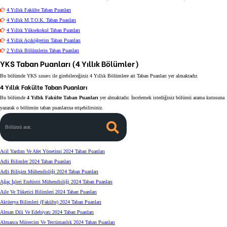
4 Yıllık Fakülte Taban Puanları
4 Yıllık M.T.O.K. Taban Puanları
4 Yıllık Yüksekokul Taban Puanları
4 Yıllık Açıköğretim Taban Puanları
2 Yıllık Bölümlerin Taban Puanları
YKS Taban Puanları (4 Yıllık Bölümler)
Bu bölümde YKS sınavı ile girebileceğiniz 4 Yıllık Bölümlere ait Taban Puanları yer almaktadır.
4 Yıllık Fakülte Taban Puanları
Bu bölümde
4 Yıllık Fakülte Taban Puanları
yer almaktadır. İncelemek istediğiniz bölümü arama kutusuna
yazarak o bölümün taban puanlarına erişebilirsiniz.
Bölümü arat.
Acil Yardım Ve Afet Yönetimi 2024 Taban Puanları
Adli Bilimler 2024 Taban Puanları
Adli Bilişim Mühendisliği 2024 Taban Puanları
Ağaç İşleri Endüstri Mühendisliği 2024 Taban Puanları
Aile Ve Tüketici Bilimleri 2024 Taban Puanları
Aktüerya Bilimleri (Fakülte) 2024 Taban Puanları
Alman Dili Ve Edebiyatı 2024 Taban Puanları
Almanca Mütercim Ve Tercümanlık 2024 Taban Puanları