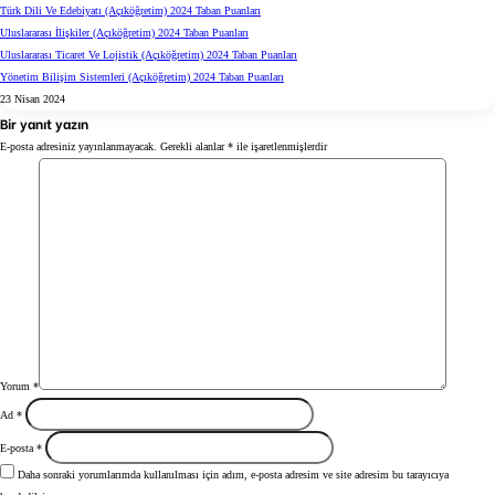
Türk Dili Ve Edebiyatı (Açıköğretim) 2024 Taban Puanları
Uluslararası İlişkiler (Açıköğretim) 2024 Taban Puanları
Uluslararası Ticaret Ve Lojistik (Açıköğretim) 2024 Taban Puanları
Yönetim Bilişim Sistemleri (Açıköğretim) 2024 Taban Puanları
23 Nisan 2024
Bir yanıt yazın
E-posta adresiniz yayınlanmayacak.
Gerekli alanlar
*
ile işaretlenmişlerdir
Yorum
*
Ad
*
E-posta
*
Daha sonraki yorumlarımda kullanılması için adım, e-posta adresim ve site adresim bu tarayıcıya