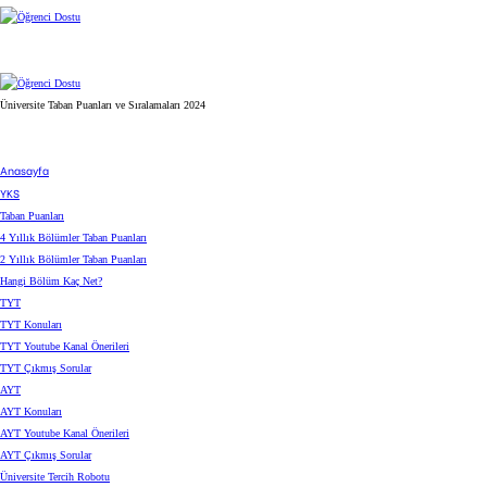
Menü
Arama
yap
...
Üniversite Taban Puanları ve Sıralamaları 2024
Previous
post
Next
Anasayfa
post
YKS
Taban Puanları
4 Yıllık Bölümler Taban Puanları
2 Yıllık Bölümler Taban Puanları
Hangi Bölüm Kaç Net?
TYT
TYT Konuları
TYT Youtube Kanal Önerileri
TYT Çıkmış Sorular
AYT
AYT Konuları
AYT Youtube Kanal Önerileri
AYT Çıkmış Sorular
Üniversite Tercih Robotu