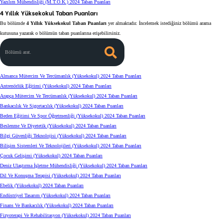
Yazılım Mühendisliği (M.T.O.K.) 2024 Taban Puanları
4 Yıllık Yüksekokul Taban Puanları
Bu bölümde
4 Yıllık Yüksekokul Taban Puanları
yer almaktadır. İncelemek istediğiniz bölümü arama
kutusuna yazarak o bölümün taban puanlarına erişebilirsiniz.
Bölümü arat.
Almanca Mütercim Ve Tercümanlık (Yüksekokul) 2024 Taban Puanları
Antrenörlük Eğitimi (Yüksekokul) 2024 Taban Puanları
Arapça Mütercim Ve Tercümanlık (Yüksekokul) 2024 Taban Puanları
Bankacılık Ve Sigortacılık (Yüksekokul) 2024 Taban Puanları
Beden Eğitimi Ve Spor Öğretmenliği (Yüksekokul) 2024 Taban Puanları
Beslenme Ve Diyetetik (Yüksekokul) 2024 Taban Puanları
Bilgi Güvenliği Teknolojisi (Yüksekokul) 2024 Taban Puanları
Bilişim Sistemleri Ve Teknolojileri (Yüksekokul) 2024 Taban Puanları
Çocuk Gelişimi (Yüksekokul) 2024 Taban Puanları
Deniz Ulaştırma İşletme Mühendisliği (Yüksekokul) 2024 Taban Puanları
Dil Ve Konuşma Terapisi (Yüksekokul) 2024 Taban Puanları
Ebelik (Yüksekokul) 2024 Taban Puanları
Endüstriyel Tasarım (Yüksekokul) 2024 Taban Puanları
Finans Ve Bankacılık (Yüksekokul) 2024 Taban Puanları
Fizyoterapi Ve Rehabilitasyon (Yüksekokul) 2024 Taban Puanları