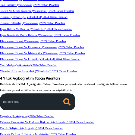
Takı Tasarımı (Yüksekokul) 2024 Taban Puanları
Tekstil Ve Moda Tasarımı (Yüksekokul) 2024 Taban Puanları
Turizm İşletmeciliği (Yüksekokul) 2024 Taban Puanları
Turizm Rehberliği (Yüksekokul) 2024 Taban Puanları
Uçak Bakım Ve Onarım (Yüksekokul) 2024 Taban Puanları
Uçak Gövde Ve Motor Bakımı (Yüksekokul) 2024 Taban Puanları
Uluslararası Ticaret (Yüksekokul) 2024 Taban Puanları
Uluslararası Ticaret Ve Finansman (Yüksekokul) 2024 Taban Puanları
Uluslararası Ticaret Ve İşletmecilik (Yüksekokul) 2024 Taban Puanları
Uluslararası Ticaret Ve Lojistik (Yüksekokul) 2024 Taban Puanları
Yeni Medya (Yüksekokul) 2024 Taban Puanları
Yönetim Bilişim Sistemleri (Yüksekokul) 2024 Taban Puanları
4 Yıllık Açıköğretim Taban Puanları
Bu bölümde
4 Yıllık Açıköğretim Taban Puanları
yer almaktadır. İncelemek istediğiniz bölümü arama
kutusuna yazarak o bölümün taban puanlarına erişebilirsiniz.
Bölümü arat.
Coğrafya (Açıköğretim) 2024 Taban Puanları
Çalışma Ekonomisi Ve Endüstri İlişkileri (Açıköğretim) 2024 Taban Puanları
Çocuk Gelişimi (Açıköğretim) 2024 Taban Puanları
Egzersiz Ve Spor Bilimleri (Açıköğretim) 2024 Taban Puanları