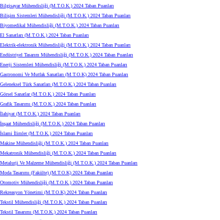
Bilgisayar Mühendisliği (M.T.O.K.) 2024 Taban Puanları
Bilişim Sistemleri Mühendisliği (M.T.O.K.) 2024 Taban Puanları
Biyomedikal Mühendisliği (M.T.O.K.) 2024 Taban Puanları
El Sanatları (M.T.O.K.) 2024 Taban Puanları
Elektrik-elektronik Mühendisliği (M.T.O.K.) 2024 Taban Puanları
Endüstriyel Tasarım Mühendisliği (M.T.O.K.) 2024 Taban Puanları
Enerji Sistemleri Mühendisliği (M.T.O.K.) 2024 Taban Puanları
Gastronomi Ve Mutfak Sanatları (M.T.O.K) 2024 Taban Puanları
Geleneksel Türk Sanatları (M.T.O.K.) 2024 Taban Puanları
Görsel Sanatlar (M.T.O.K.) 2024 Taban Puanları
Grafik Tasarımı (M.T.O.K.) 2024 Taban Puanları
İlahiyat (M.T.O.K.) 2024 Taban Puanları
İnşaat Mühendisliği (M.T.O.K.) 2024 Taban Puanları
İslami İlimler (M.T.O.K.) 2024 Taban Puanları
Makine Mühendisliği (M.T.O.K.) 2024 Taban Puanları
Mekatronik Mühendisliği (M.T.O.K.) 2024 Taban Puanları
Metalurji Ve Malzeme Mühendisliği (M.T.O.K.) 2024 Taban Puanları
Moda Tasarımı (Fakülte) (M.T.O.K) 2024 Taban Puanları
Otomotiv Mühendisliği (M.T.O.K.) 2024 Taban Puanları
Rekreasyon Yönetimi (M.T.O.K) 2024 Taban Puanları
Tekstil Mühendisliği (M.T.O.K.) 2024 Taban Puanları
Tekstil Tasarımı (M.T.O.K.) 2024 Taban Puanları