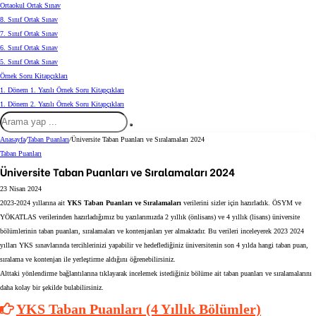
Ortaokul Ortak Sınav
8. Sınıf Ortak Sınav
7. Sınıf Ortak Sınav
6. Sınıf Ortak Sınav
5. Sınıf Ortak Sınav
Örnek Soru Kitapçıkları
1. Dönem 1. Yazılı Örnek Soru Kitapçıkları
1. Dönem 2. Yazılı Örnek Soru Kitapçıkları
Arama
Anasayfa
/
Taban Puanları
/
Üniversite Taban Puanları ve Sıralamaları 2024
yap
Taban Puanları
Üniversite Taban Puanları ve Sıralamaları 2024
...
23 Nisan 2024
2023-2024 yıllarına ait
YKS Taban Puanları ve Sıralamaları
verilerini sizler için hazırladık. ÖSYM ve
YÖKATLAS verilerinden hazırladığımız bu yazılarımızda 2 yıllık (önlisans) ve 4 yıllık (lisans) üniversite
bölümlerinin taban puanları, sıralamaları ve kontenjanları yer almaktadır. Bu verileri inceleyerek 2023 2024
yılları YKS sınavlarında tercihlerinizi yapabilir ve hedeflediğiniz üniversitenin son 4 yılda hangi taban puan,
sıralama ve kontenjan ile yerleştirme aldığını öğrenebilirsiniz.
Alttaki yönlendirme bağlantılarına tıklayarak incelemek istediğiniz bölüme ait taban puanları ve sıralamalarını
daha kolay bir şekilde bulabilirsiniz.
YKS Taban Puanları (4 Yıllık Bölümler)