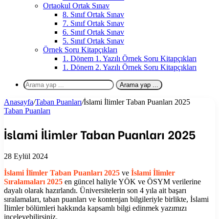
Ortaokul Ortak Sınav
8. Sınıf Ortak Sınav
7. Sınıf Ortak Sınav
6. Sınıf Ortak Sınav
5. Sınıf Ortak Sınav
Örnek Soru Kitapçıkları
1. Dönem 1. Yazılı Örnek Soru Kitapçıkları
1. Dönem 2. Yazılı Örnek Soru Kitapçıkları
Arama yap ...
Anasayfa
/
Taban Puanları
/
İslami İlimler Taban Puanları 2025
Taban Puanları
İslami İlimler Taban Puanları 2025
28 Eylül 2024
İslami İlimler
Taban Puanları 2025
ve
İslami İlimler
Sıralamaları 2025
en güncel haliyle YÖK ve ÖSYM verilerine
dayalı olarak hazırlandı. Üniversitelerin son 4 yıla ait başarı
sıralamaları, taban puanları ve kontenjan bilgileriyle birlikte,
İslami
İlimler
bölümleri hakkında kapsamlı bilgi edinmek yazımızı
inceleyebilirsiniz.