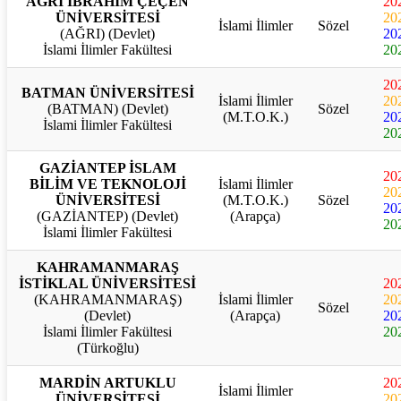
AĞRI İBRAHİM ÇEÇEN
20
ÜNİVERSİTESİ
20
İslami İlimler
Sözel
(AĞRI) (Devlet)
20
İslami İlimler Fakültesi
20
20
BATMAN ÜNİVERSİTESİ
İslami İlimler
20
(BATMAN) (Devlet)
Sözel
(M.T.O.K.)
20
İslami İlimler Fakültesi
20
GAZİANTEP İSLAM
20
BİLİM VE TEKNOLOJİ
İslami İlimler
20
ÜNİVERSİTESİ
(M.T.O.K.)
Sözel
20
(GAZİANTEP) (Devlet)
(Arapça)
20
İslami İlimler Fakültesi
KAHRAMANMARAŞ
İSTİKLAL ÜNİVERSİTESİ
20
(KAHRAMANMARAŞ)
İslami İlimler
20
Sözel
(Devlet)
(Arapça)
20
İslami İlimler Fakültesi
20
(Türkoğlu)
MARDİN ARTUKLU
20
İslami İlimler
ÜNİVERSİTESİ
20