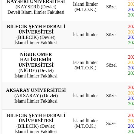
KAYSERİ ÜNİVERSİTESİ
İslami İlimler
20
(KAYSERİ) (Devlet)
Sözel
(M.T.O.K.)
20
Develi İslami İlimler Fakültesi
20
BİLECİK ŞEYH EDEBALİ
20
ÜNİVERSİTESİ
20
İslami İlimler
Sözel
(BİLECİK) (Devlet)
20
İslami İlimler Fakültesi
20
NİĞDE ÖMER
20
HALİSDEMİR
İslami İlimler
20
ÜNİVERSİTESİ
Sözel
(M.T.O.K.)
20
(NİĞDE) (Devlet)
20
İslami İlimler Fakültesi
20
AKSARAY ÜNİVERSİTESİ
20
(AKSARAY) (Devlet)
İslami İlimler
Sözel
20
İslami İlimler Fakültesi
20
BİLECİK ŞEYH EDEBALİ
20
ÜNİVERSİTESİ
İslami İlimler
20
Sözel
(BİLECİK) (Devlet)
(M.T.O.K.)
20
İslami İlimler Fakültesi
20