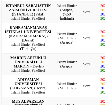
İSTANBUL SABAHATTİN
İslami İlimler
20
ZAİM ÜNİVERSİTESİ
(Arapça)
20
Sözel
(İSTANBUL) (Vakıf)
(%50
20
İslami İlimler Fakültesi
İndirimli)
20
KAHRAMANMARAŞ
İSTİKLAL ÜNİVERSİTESİ
20
İslami İlimler
(KAHRAMANMARAŞ)
20
(M.T.O.K.)
Sözel
(Devlet)
20
(Arapça)
İslami İlimler Fakültesi
20
(Türkoğlu)
MARDİN ARTUKLU
20
ÜNİVERSİTESİ
İslami İlimler
20
Sözel
(MARDİN) (Devlet)
(Arapça)
20
İslami İlimler Fakültesi
20
ADIYAMAN
20
ÜNİVERSİTESİ
İslami İlimler
20
Sözel
(ADIYAMAN) (Devlet)
(M.T.O.K.)
20
İslami İlimler Fakültesi
20
MUŞ ALPARSLAN
20