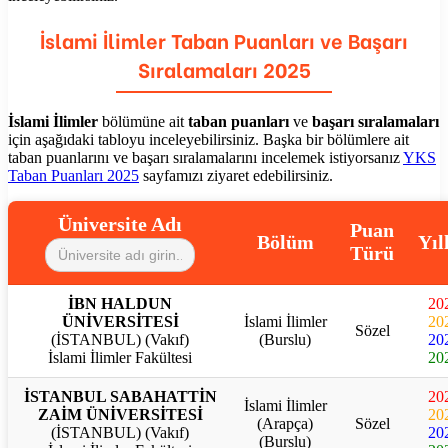
İslami İlimler
Taban Puanları ve Başarı
Sıralamaları 2025
İslami İlimler
bölümüne ait
taban puanları
ve
başarı sıralamaları
için aşağıdaki tabloyu inceleyebilirsiniz. Başka bir bölümlere ait
taban puanlarını ve başarı sıralamalarını incelemek istiyorsanız
YKS
Taban Puanları 2025
sayfamızı ziyaret edebilirsiniz.
Üniversite Adı
Puan
Bölüm
Yıl
Türü
İBN HALDUN
20
ÜNİVERSİTESİ
İslami İlimler
20
Sözel
(İSTANBUL) (Vakıf)
(Burslu)
20
İslami İlimler Fakültesi
20
İSTANBUL SABAHATTİN
20
İslami İlimler
ZAİM ÜNİVERSİTESİ
20
(Arapça)
Sözel
(İSTANBUL) (Vakıf)
20
(Burslu)