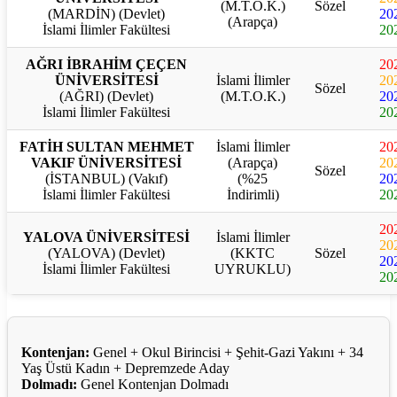
(M.T.O.K.)
Sözel
(MARDİN) (Devlet)
20
(Arapça)
İslami İlimler Fakültesi
20
AĞRI İBRAHİM ÇEÇEN
20
ÜNİVERSİTESİ
İslami İlimler
20
Sözel
(AĞRI) (Devlet)
(M.T.O.K.)
20
İslami İlimler Fakültesi
20
FATİH SULTAN MEHMET
İslami İlimler
20
VAKIF ÜNİVERSİTESİ
(Arapça)
20
Sözel
(İSTANBUL) (Vakıf)
(%25
20
İslami İlimler Fakültesi
İndirimli)
20
20
YALOVA ÜNİVERSİTESİ
İslami İlimler
20
(YALOVA) (Devlet)
(KKTC
Sözel
20
İslami İlimler Fakültesi
UYRUKLU)
20
Kontenjan:
Genel + Okul Birincisi + Şehit-Gazi Yakını + 34
Yaş Üstü Kadın + Depremzede Aday
Dolmadı:
Genel Kontenjan Dolmadı