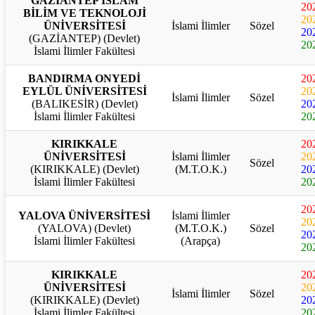
GAZİANTEP İSLAM
20
BİLİM VE TEKNOLOJİ
20
ÜNİVERSİTESİ
İslami İlimler
Sözel
20
(GAZİANTEP) (Devlet)
20
İslami İlimler Fakültesi
BANDIRMA ONYEDİ
20
EYLÜL ÜNİVERSİTESİ
20
İslami İlimler
Sözel
(BALIKESİR) (Devlet)
20
İslami İlimler Fakültesi
20
KIRIKKALE
20
ÜNİVERSİTESİ
İslami İlimler
20
Sözel
(KIRIKKALE) (Devlet)
(M.T.O.K.)
20
İslami İlimler Fakültesi
20
20
YALOVA ÜNİVERSİTESİ
İslami İlimler
20
(YALOVA) (Devlet)
(M.T.O.K.)
Sözel
20
İslami İlimler Fakültesi
(Arapça)
20
KIRIKKALE
20
ÜNİVERSİTESİ
20
İslami İlimler
Sözel
(KIRIKKALE) (Devlet)
20
İslami İlimler Fakültesi
20