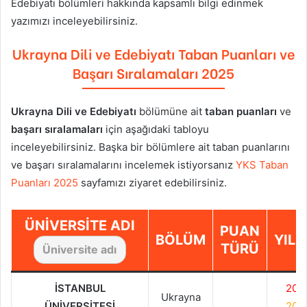
Edebiyatı
bölümleri hakkında kapsamlı bilgi edinmek
yazımızı inceleyebilirsiniz.
Ukrayna Dili ve Edebiyatı
Taban Puanları ve
Başarı Sıralamaları 2025
Ukrayna Dili ve Edebiyatı
bölümüne ait
taban puanları
ve
başarı sıralamaları
için aşağıdaki tabloyu
inceleyebilirsiniz. Başka bir bölümlere ait taban puanlarını
ve başarı sıralamalarını incelemek istiyorsanız
YKS Taban
Puanları 2025
sayfamızı ziyaret edebilirsiniz.
ÜNIVERSITE ADI
PUAN
BÖLÜM
YILL
TÜRÜ
İSTANBUL
202
Ukrayna
ÜNİVERSİTESİ
202