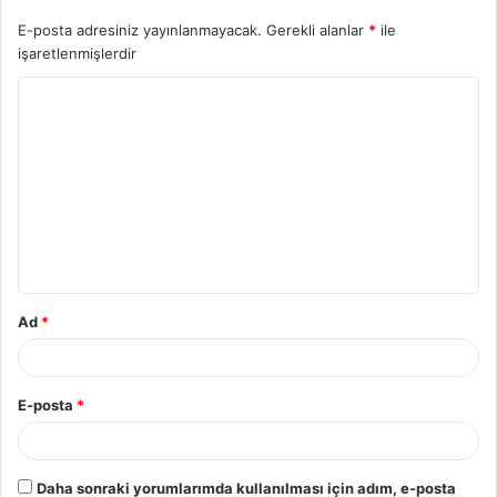
E-posta adresiniz yayınlanmayacak.
Gerekli alanlar
*
ile
işaretlenmişlerdir
Y
o
r
u
m
*
Ad
*
E-posta
*
Daha sonraki yorumlarımda kullanılması için adım, e-posta