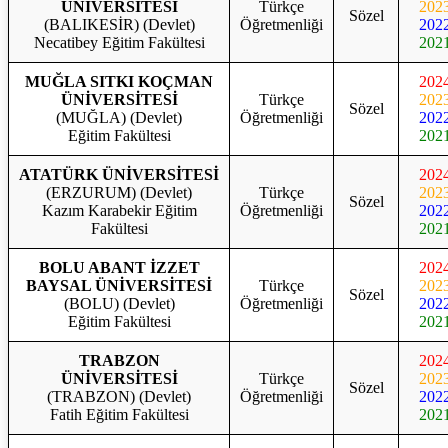
ÜNİVERSİTESİ
Türkçe
202
Sözel
(BALIKESİR) (Devlet)
Öğretmenliği
202
Necatibey Eğitim Fakültesi
202
MUĞLA SITKI KOÇMAN
202
ÜNİVERSİTESİ
Türkçe
202
Sözel
(MUĞLA) (Devlet)
Öğretmenliği
202
Eğitim Fakültesi
202
ATATÜRK ÜNİVERSİTESİ
202
(ERZURUM) (Devlet)
Türkçe
202
Sözel
Kazım Karabekir Eğitim
Öğretmenliği
202
Fakültesi
202
BOLU ABANT İZZET
202
BAYSAL ÜNİVERSİTESİ
Türkçe
202
Sözel
(BOLU) (Devlet)
Öğretmenliği
202
Eğitim Fakültesi
202
TRABZON
202
ÜNİVERSİTESİ
Türkçe
202
Sözel
(TRABZON) (Devlet)
Öğretmenliği
202
Fatih Eğitim Fakültesi
202