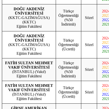
DOĞU AKDENİZ
Türkçe
202
ÜNİVERSİTESİ
Öğretmenliği
202
(KKTC-GAZİMAĞUSA)
Sözel
(%50
202
(KKTC)
İndirimli)
202
Eğitim Fakültesi
DOĞU AKDENİZ
202
ÜNİVERSİTESİ
Türkçe
202
(KKTC-GAZİMAĞUSA)
Öğretmenliği
Sözel
202
(KKTC)
(Ücretli)
202
Eğitim Fakültesi
FATİH SULTAN MEHMET
Türkçe
202
VAKIF ÜNİVERSİTESİ
Öğretmenliği
202
Sözel
(İSTANBUL) (Vakıf)
(%50
202
Eğitim Fakültesi
İndirimli)
202
FATİH SULTAN MEHMET
202
Türkçe
VAKIF ÜNİVERSİTESİ
202
Öğretmenliği
Sözel
(İSTANBUL) (Vakıf)
202
(Ücretli)
Eğitim Fakültesi
202
GİRNE AMERİKAN
202