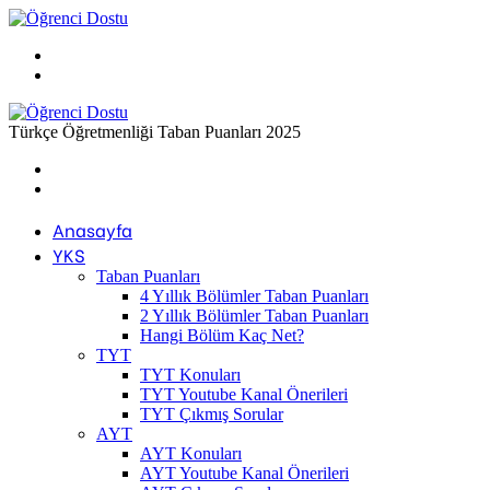
Menü
Arama
yap
...
Türkçe Öğretmenliği Taban Puanları 2025
Previous
post
Next
post
Anasayfa
YKS
Taban Puanları
4 Yıllık Bölümler Taban Puanları
2 Yıllık Bölümler Taban Puanları
Hangi Bölüm Kaç Net?
TYT
TYT Konuları
TYT Youtube Kanal Önerileri
TYT Çıkmış Sorular
AYT
AYT Konuları
AYT Youtube Kanal Önerileri