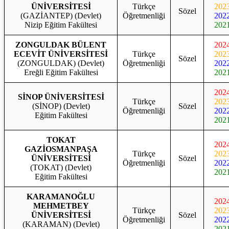
ÜNİVERSİTESİ
Türkçe
202
Sözel
(GAZİANTEP) (Devlet)
Öğretmenliği
202
Nizip Eğitim Fakültesi
202
ZONGULDAK BÜLENT
202
ECEVİT ÜNİVERSİTESİ
Türkçe
202
Sözel
(ZONGULDAK) (Devlet)
Öğretmenliği
202
Ereğli Eğitim Fakültesi
202
202
SİNOP ÜNİVERSİTESİ
Türkçe
202
(SİNOP) (Devlet)
Sözel
Öğretmenliği
202
Eğitim Fakültesi
202
TOKAT
202
GAZİOSMANPAŞA
Türkçe
202
ÜNİVERSİTESİ
Sözel
Öğretmenliği
202
(TOKAT) (Devlet)
202
Eğitim Fakültesi
KARAMANOĞLU
202
MEHMETBEY
Türkçe
202
ÜNİVERSİTESİ
Sözel
Öğretmenliği
202
(KARAMAN) (Devlet)
202