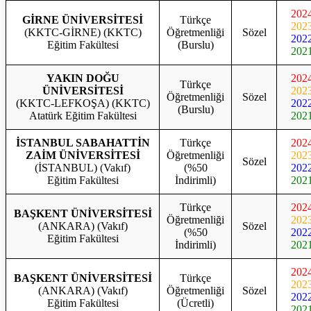
202
GİRNE ÜNİVERSİTESİ
Türkçe
202
(KKTC-GİRNE) (KKTC)
Öğretmenliği
Sözel
202
Eğitim Fakültesi
(Burslu)
202
YAKIN DOĞU
202
Türkçe
ÜNİVERSİTESİ
202
Öğretmenliği
Sözel
(KKTC-LEFKOŞA) (KKTC)
202
(Burslu)
Atatürk Eğitim Fakültesi
202
İSTANBUL SABAHATTİN
Türkçe
202
ZAİM ÜNİVERSİTESİ
Öğretmenliği
202
Sözel
(İSTANBUL) (Vakıf)
(%50
202
Eğitim Fakültesi
İndirimli)
202
Türkçe
202
BAŞKENT ÜNİVERSİTESİ
Öğretmenliği
202
(ANKARA) (Vakıf)
Sözel
(%50
202
Eğitim Fakültesi
İndirimli)
202
202
BAŞKENT ÜNİVERSİTESİ
Türkçe
202
(ANKARA) (Vakıf)
Öğretmenliği
Sözel
202
Eğitim Fakültesi
(Ücretli)
202