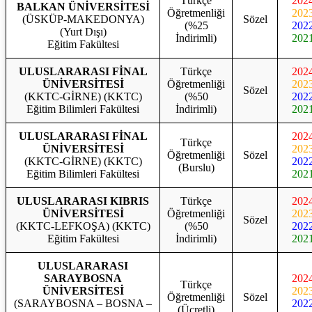
Türkçe
202
BALKAN ÜNİVERSİTESİ
Öğretmenliği
202
(ÜSKÜP-MAKEDONYA)
Sözel
(%25
202
(Yurt Dışı)
İndirimli)
202
Eğitim Fakültesi
ULUSLARARASI FİNAL
Türkçe
202
ÜNİVERSİTESİ
Öğretmenliği
202
Sözel
(KKTC-GİRNE) (KKTC)
(%50
202
Eğitim Bilimleri Fakültesi
İndirimli)
202
ULUSLARARASI FİNAL
202
Türkçe
ÜNİVERSİTESİ
202
Öğretmenliği
Sözel
(KKTC-GİRNE) (KKTC)
202
(Burslu)
Eğitim Bilimleri Fakültesi
202
ULUSLARARASI KIBRIS
Türkçe
202
ÜNİVERSİTESİ
Öğretmenliği
202
Sözel
(KKTC-LEFKOŞA) (KKTC)
(%50
202
Eğitim Fakültesi
İndirimli)
202
ULUSLARARASI
SARAYBOSNA
202
Türkçe
ÜNİVERSİTESİ
202
Öğretmenliği
Sözel
(SARAYBOSNA – BOSNA –
202
(Ücretli)