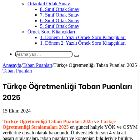
Ortaokul Ortak Sınav
8. Sınıf Ortak Sınav
7. Sınıf Ortak Sınav
6. Sınıf Ortak Sınav
5. Sınıf Ortak Sınav
Örnek Soru Kitapçıkları
1. Dönem 1. Yazılı Örnek Soru Kitapçıkları
1. Dönem 2. Yazılı Örnek Soru Kitapçıkları
Arama
yap
Anasayfa
/
Taban Puanları
/
Türkçe Öğretmenliği Taban Puanları 2025
...
Taban Puanları
Türkçe Öğretmenliği Taban Puanları
2025
15 Ekim 2024
Türkçe Öğretmenliği
Taban Puanları 2025
ve
Türkçe
Öğretmenliği
Sıralamaları 2025
en güncel haliyle YÖK ve ÖSYM
verilerine dayalı olarak hazırlandı. Üniversitelerin son 4 yıla ait
başarı sıralamaları, taban puanları ve kontenjan bilgileriyle birlikte,