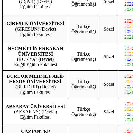
(UŞAK) (Devlet)
Sözel
Öğretmenliği
202
Eğitim Fakültesi
202
202
GİRESUN ÜNİVERSİTESİ
Türkçe
202
(GİRESUN) (Devlet)
Sözel
Öğretmenliği
202
Eğitim Fakültesi
202
NECMETTİN ERBAKAN
202
ÜNİVERSİTESİ
Türkçe
202
Sözel
(KONYA) (Devlet)
Öğretmenliği
202
Ereğli Eğitim Fakültesi
202
BURDUR MEHMET AKİF
202
ERSOY ÜNİVERSİTESİ
Türkçe
202
Sözel
(BURDUR) (Devlet)
Öğretmenliği
202
Eğitim Fakültesi
202
202
AKSARAY ÜNİVERSİTESİ
Türkçe
202
(AKSARAY) (Devlet)
Sözel
Öğretmenliği
202
Eğitim Fakültesi
202
GAZİANTEP
202