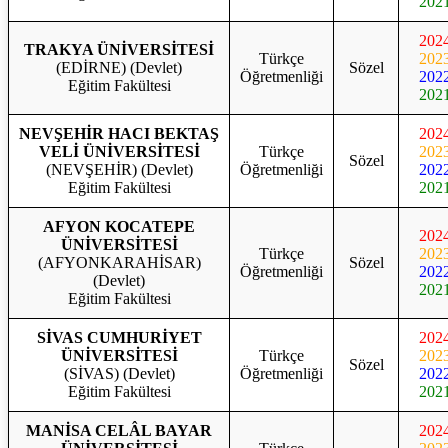
202
202
TRAKYA ÜNİVERSİTESİ
Türkçe
202
(EDİRNE) (Devlet)
Sözel
Öğretmenliği
202
Eğitim Fakültesi
202
NEVŞEHİR HACI BEKTAŞ
202
VELİ ÜNİVERSİTESİ
Türkçe
202
Sözel
(NEVŞEHİR) (Devlet)
Öğretmenliği
202
Eğitim Fakültesi
202
AFYON KOCATEPE
202
ÜNİVERSİTESİ
Türkçe
202
(AFYONKARAHİSAR)
Sözel
Öğretmenliği
202
(Devlet)
202
Eğitim Fakültesi
SİVAS CUMHURİYET
202
ÜNİVERSİTESİ
Türkçe
202
Sözel
(SİVAS) (Devlet)
Öğretmenliği
202
Eğitim Fakültesi
202
MANİSA CELÂL BAYAR
202