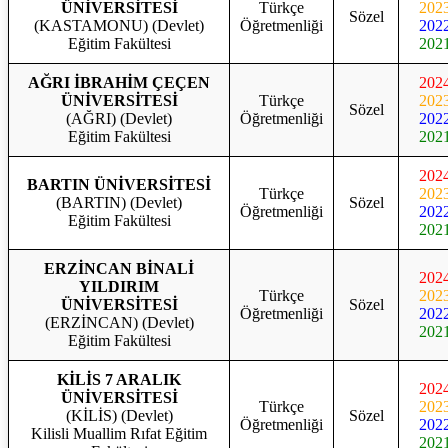
ÜNİVERSİTESİ
Türkçe
202
Sözel
(KASTAMONU) (Devlet)
Öğretmenliği
202
Eğitim Fakültesi
202
AĞRI İBRAHİM ÇEÇEN
202
ÜNİVERSİTESİ
Türkçe
202
Sözel
(AĞRI) (Devlet)
Öğretmenliği
202
Eğitim Fakültesi
202
202
BARTIN ÜNİVERSİTESİ
Türkçe
202
(BARTIN) (Devlet)
Sözel
Öğretmenliği
202
Eğitim Fakültesi
202
ERZİNCAN BİNALİ
202
YILDIRIM
Türkçe
202
ÜNİVERSİTESİ
Sözel
Öğretmenliği
202
(ERZİNCAN) (Devlet)
202
Eğitim Fakültesi
KİLİS 7 ARALIK
202
ÜNİVERSİTESİ
Türkçe
202
(KİLİS) (Devlet)
Sözel
Öğretmenliği
202
Kilisli Muallim Rıfat Eğitim
202