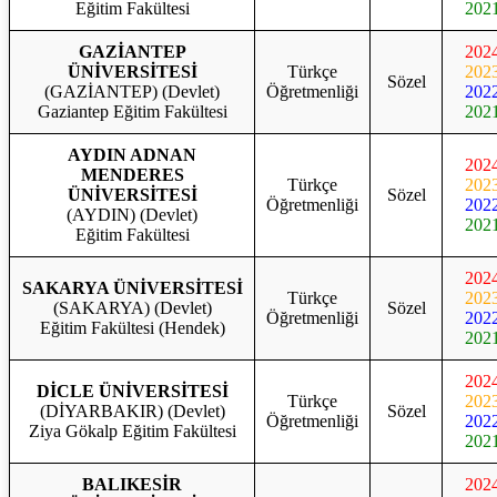
Eğitim Fakültesi
202
GAZİANTEP
202
ÜNİVERSİTESİ
Türkçe
202
Sözel
(GAZİANTEP) (Devlet)
Öğretmenliği
202
Gaziantep Eğitim Fakültesi
202
AYDIN ADNAN
202
MENDERES
Türkçe
202
ÜNİVERSİTESİ
Sözel
Öğretmenliği
202
(AYDIN) (Devlet)
202
Eğitim Fakültesi
202
SAKARYA ÜNİVERSİTESİ
Türkçe
202
(SAKARYA) (Devlet)
Sözel
Öğretmenliği
202
Eğitim Fakültesi (Hendek)
202
202
DİCLE ÜNİVERSİTESİ
Türkçe
202
(DİYARBAKIR) (Devlet)
Sözel
Öğretmenliği
202
Ziya Gökalp Eğitim Fakültesi
202
BALIKESİR
202