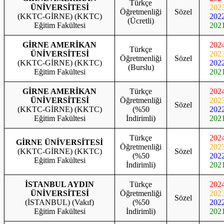
Türkçe
ÜNİVERSİTESİ
202
Öğretmenliği
Sözel
(KKTC-GİRNE) (KKTC)
202
(Ücretli)
Eğitim Fakültesi
202
GİRNE AMERİKAN
202
Türkçe
ÜNİVERSİTESİ
202
Öğretmenliği
Sözel
(KKTC-GİRNE) (KKTC)
202
(Burslu)
Eğitim Fakültesi
202
GİRNE AMERİKAN
Türkçe
202
ÜNİVERSİTESİ
Öğretmenliği
202
Sözel
(KKTC-GİRNE) (KKTC)
(%50
202
Eğitim Fakültesi
İndirimli)
202
Türkçe
202
GİRNE ÜNİVERSİTESİ
Öğretmenliği
202
(KKTC-GİRNE) (KKTC)
Sözel
(%50
202
Eğitim Fakültesi
İndirimli)
202
İSTANBUL AYDIN
Türkçe
202
ÜNİVERSİTESİ
Öğretmenliği
202
Sözel
(İSTANBUL) (Vakıf)
(%50
202
Eğitim Fakültesi
İndirimli)
202