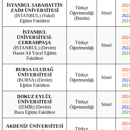
İSTANBUL SABAHATTİN
202
Türkçe
ZAİM ÜNİVERSİTESİ
202
Öğretmenliği
Sözel
(İSTANBUL) (Vakıf)
202
(Burslu)
Eğitim Fakültesi
202
İSTANBUL
ÜNİVERSİTESİ-
202
CERRAHPAŞA
Türkçe
202
Sözel
(İSTANBUL) (Devlet)
Öğretmenliği
202
Hasan Ali Yücel Eğitim
202
Fakültesi
BURSA ULUDAĞ
202
ÜNİVERSİTESİ
Türkçe
202
Sözel
(BURSA) (Devlet)
Öğretmenliği
202
Eğitim Fakültesi
202
DOKUZ EYLÜL
202
ÜNİVERSİTESİ
Türkçe
202
Sözel
(İZMİR) (Devlet)
Öğretmenliği
202
Buca Eğitim Fakültesi
202
202
AKDENİZ ÜNİVERSİTESİ
Türkçe
202