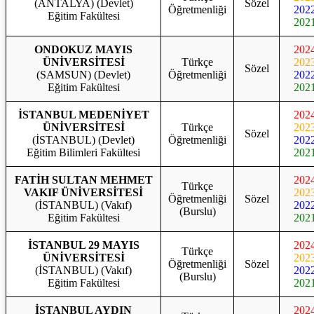
(ANTALYA) (Devlet)
Sözel
Öğretmenliği
202
Eğitim Fakültesi
202
ONDOKUZ MAYIS
202
ÜNİVERSİTESİ
Türkçe
202
Sözel
(SAMSUN) (Devlet)
Öğretmenliği
202
Eğitim Fakültesi
202
İSTANBUL MEDENİYET
202
ÜNİVERSİTESİ
Türkçe
202
Sözel
(İSTANBUL) (Devlet)
Öğretmenliği
202
Eğitim Bilimleri Fakültesi
202
FATİH SULTAN MEHMET
202
Türkçe
VAKIF ÜNİVERSİTESİ
202
Öğretmenliği
Sözel
(İSTANBUL) (Vakıf)
202
(Burslu)
Eğitim Fakültesi
202
İSTANBUL 29 MAYIS
202
Türkçe
ÜNİVERSİTESİ
202
Öğretmenliği
Sözel
(İSTANBUL) (Vakıf)
202
(Burslu)
Eğitim Fakültesi
202
İSTANBUL AYDIN
202