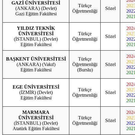
202
GAZİ ÜNİVERSİTESİ
Türkçe
202
(ANKARA) (Devlet)
Sözel
Öğretmenliği
202
Gazi Eğitim Fakültesi
202
YILDIZ TEKNİK
202
ÜNİVERSİTESİ
Türkçe
202
Sözel
(İSTANBUL) (Devlet)
Öğretmenliği
202
Eğitim Fakültesi
202
202
BAŞKENT ÜNİVERSİTESİ
Türkçe
202
(ANKARA) (Vakıf)
Öğretmenliği
Sözel
202
Eğitim Fakültesi
(Burslu)
202
202
EGE ÜNİVERSİTESİ
Türkçe
202
(İZMİR) (Devlet)
Sözel
Öğretmenliği
202
Eğitim Fakültesi
202
MARMARA
202
ÜNİVERSİTESİ
Türkçe
202
Sözel
(İSTANBUL) (Devlet)
Öğretmenliği
202
Atatürk Eğitim Fakültesi
202