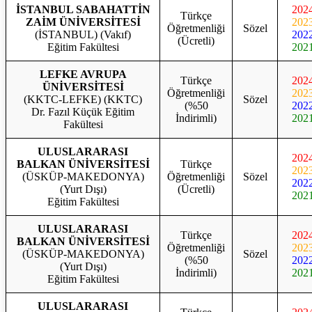
İSTANBUL SABAHATTİN
202
Türkçe
ZAİM ÜNİVERSİTESİ
202
Öğretmenliği
Sözel
(İSTANBUL) (Vakıf)
202
(Ücretli)
Eğitim Fakültesi
202
LEFKE AVRUPA
Türkçe
202
ÜNİVERSİTESİ
Öğretmenliği
202
(KKTC-LEFKE) (KKTC)
Sözel
(%50
202
Dr. Fazıl Küçük Eğitim
İndirimli)
202
Fakültesi
ULUSLARARASI
202
BALKAN ÜNİVERSİTESİ
Türkçe
202
(ÜSKÜP-MAKEDONYA)
Öğretmenliği
Sözel
202
(Yurt Dışı)
(Ücretli)
202
Eğitim Fakültesi
ULUSLARARASI
Türkçe
202
BALKAN ÜNİVERSİTESİ
Öğretmenliği
202
(ÜSKÜP-MAKEDONYA)
Sözel
(%50
202
(Yurt Dışı)
İndirimli)
202
Eğitim Fakültesi
ULUSLARARASI