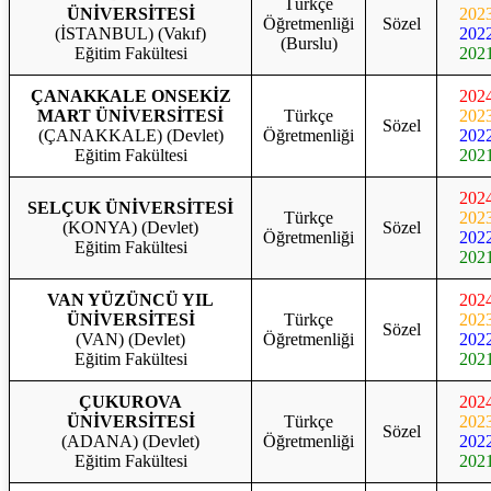
Türkçe
ÜNİVERSİTESİ
202
Öğretmenliği
Sözel
(İSTANBUL) (Vakıf)
202
(Burslu)
Eğitim Fakültesi
202
ÇANAKKALE ONSEKİZ
202
MART ÜNİVERSİTESİ
Türkçe
202
Sözel
(ÇANAKKALE) (Devlet)
Öğretmenliği
202
Eğitim Fakültesi
202
202
SELÇUK ÜNİVERSİTESİ
Türkçe
202
(KONYA) (Devlet)
Sözel
Öğretmenliği
202
Eğitim Fakültesi
202
VAN YÜZÜNCÜ YIL
202
ÜNİVERSİTESİ
Türkçe
202
Sözel
(VAN) (Devlet)
Öğretmenliği
202
Eğitim Fakültesi
202
ÇUKUROVA
202
ÜNİVERSİTESİ
Türkçe
202
Sözel
(ADANA) (Devlet)
Öğretmenliği
202
Eğitim Fakültesi
202