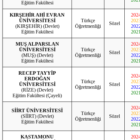
Eğitim Fakültesi
KIRŞEHİR AHİ EVRAN
202
ÜNİVERSİTESİ
Türkçe
202
Sözel
(KIRŞEHİR) (Devlet)
Öğretmenliği
202
Eğitim Fakültesi
202
MUŞ ALPARSLAN
202
ÜNİVERSİTESİ
Türkçe
202
Sözel
(MUŞ) (Devlet)
Öğretmenliği
202
Eğitim Fakültesi
202
RECEP TAYYİP
202
ERDOĞAN
Türkçe
202
ÜNİVERSİTESİ
Sözel
Öğretmenliği
202
(RİZE) (Devlet)
202
Eğitim Fakültesi (Çayeli)
202
SİİRT ÜNİVERSİTESİ
Türkçe
202
(SİİRT) (Devlet)
Sözel
Öğretmenliği
202
Eğitim Fakültesi
202
KASTAMONU
202