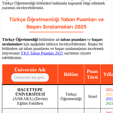
Türkçe Öğretmenliği
bölümleri hakkında kapsamlı bilgi edinmek
yazımızı inceleyebilirsiniz.
Türkçe Öğretmenliği
Taban Puanları ve
Başarı Sıralamaları 2025
Türkçe Öğretmenliği
bölümüne ait
taban puanları
ve
başarı
sıralamaları
için aşağıdaki tabloyu inceleyebilirsiniz. Başka bir
bölümlere ait taban puanlarını ve başarı sıralamalarını incelemek
istiyorsanız
YKS Taban Puanları 2025
sayfamızı ziyaret
edebilirsiniz.
Üniversite Adı
Puan
Bölüm
Yıll
Türü
HACETTEPE
202
ÜNİVERSİTESİ
Türkçe
202
Sözel
(ANKARA) (Devlet)
Öğretmenliği
202
Eğitim Fakültesi
202