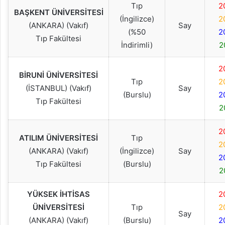
Tıp
2
BAŞKENT ÜNİVERSİTESİ
(İngilizce)
2
(ANKARA) (Vakıf)
Say
(%50
2
Tıp Fakültesi
İndirimli)
2
2
BİRUNİ ÜNİVERSİTESİ
Tıp
2
(İSTANBUL) (Vakıf)
Say
(Burslu)
2
Tıp Fakültesi
2
2
ATILIM ÜNİVERSİTESİ
Tıp
2
(ANKARA) (Vakıf)
(İngilizce)
Say
2
Tıp Fakültesi
(Burslu)
2
YÜKSEK İHTİSAS
2
ÜNİVERSİTESİ
Tıp
2
Say
(ANKARA) (Vakıf)
(Burslu)
2