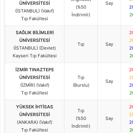
ÜNİVERSİTESİ
Say
(%50
2
(İSTANBUL) (Vakıf)
İndirimli)
2
Tıp Fakültesi
SAĞLIK BİLİMLERİ
2
ÜNİVERSİTESİ
2
Tıp
Say
(İSTANBUL) (Devlet)
2
Kayseri Tıp Fakültesi
2
İZMİR TINAZTEPE
2
ÜNİVERSİTESİ
Tıp
2
Say
(İZMİR) (Vakıf)
(Burslu)
2
Tıp Fakültesi
2
YÜKSEK İHTİSAS
2
Tıp
ÜNİVERSİTESİ
2
(%50
Say
(ANKARA) (Vakıf)
2
İndirimli)
Tıp Fakültesi
2