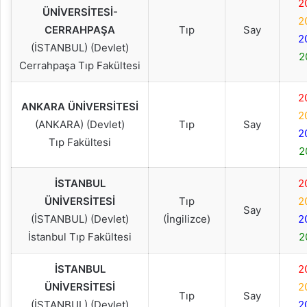
2
ÜNİVERSİTESİ-
2
CERRAHPAŞA
Tıp
Say
2
(İSTANBUL) (Devlet)
2
Cerrahpaşa Tıp Fakültesi
2
ANKARA ÜNİVERSİTESİ
2
(ANKARA) (Devlet)
Tıp
Say
2
Tıp Fakültesi
2
İSTANBUL
2
ÜNİVERSİTESİ
Tıp
2
Say
(İSTANBUL) (Devlet)
(İngilizce)
2
İstanbul Tıp Fakültesi
2
İSTANBUL
2
ÜNİVERSİTESİ
2
Tıp
Say
(İSTANBUL) (Devlet)
2