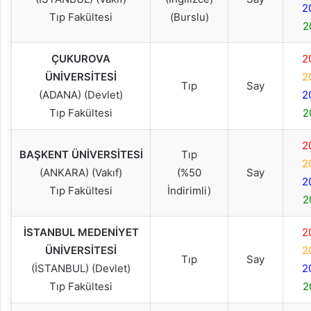
2
Tıp Fakültesi
(Burslu)
2
ÇUKUROVA
2
ÜNİVERSİTESİ
2
Tıp
Say
(ADANA) (Devlet)
2
Tıp Fakültesi
2
2
BAŞKENT ÜNİVERSİTESİ
Tıp
2
(ANKARA) (Vakıf)
(%50
Say
2
Tıp Fakültesi
İndirimli)
2
İSTANBUL MEDENİYET
2
ÜNİVERSİTESİ
2
Tıp
Say
(İSTANBUL) (Devlet)
2
Tıp Fakültesi
2