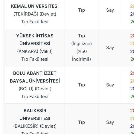
KEMAL ÜNİVERSİTESİ
2
Tıp
Say
(TEKİRDAĞ) (Devlet)
2
Tıp Fakültesi
2
YÜKSEK İHTİSAS
Tıp
2
ÜNİVERSİTESİ
(İngilizce)
2
Say
(ANKARA) (Vakıf)
(%50
2
Tıp Fakültesi
İndirimli)
2
BOLU ABANT İZZET
2
BAYSAL ÜNİVERSİTESİ
2
Tıp
Say
(BOLU) (Devlet)
2
Tıp Fakültesi
2
BALIKESİR
2
ÜNİVERSİTESİ
2
Tıp
Say
(BALIKESİR) (Devlet)
2
Tıp Fakültesi
2