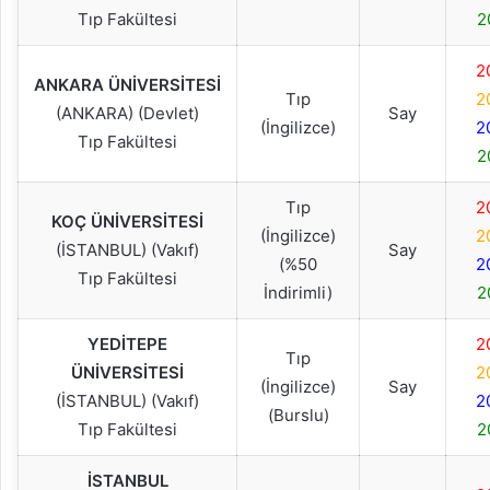
Tıp Fakültesi
2
2
ANKARA ÜNİVERSİTESİ
Tıp
2
(ANKARA) (Devlet)
Say
(İngilizce)
2
Tıp Fakültesi
2
Tıp
2
KOÇ ÜNİVERSİTESİ
(İngilizce)
2
(İSTANBUL) (Vakıf)
Say
(%50
2
Tıp Fakültesi
İndirimli)
2
YEDİTEPE
2
Tıp
ÜNİVERSİTESİ
2
(İngilizce)
Say
(İSTANBUL) (Vakıf)
2
(Burslu)
Tıp Fakültesi
2
İSTANBUL