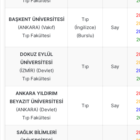
Tıp Fakültesi
2
2
BAŞKENT ÜNİVERSİTESİ
Tıp
2
(ANKARA) (Vakıf)
(İngilizce)
Say
2
Tıp Fakültesi
(Burslu)
2
DOKUZ EYLÜL
2
ÜNİVERSİTESİ
2
Tıp
Say
(İZMİR) (Devlet)
2
Tıp Fakültesi
2
ANKARA YILDIRIM
2
BEYAZIT ÜNİVERSİTESİ
2
Tıp
Say
(ANKARA) (Devlet)
2
Tıp Fakültesi
2
SAĞLIK BİLİMLERİ
2