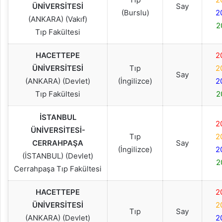
ÜNİVERSİTESİ
Say
(Burslu)
2
(ANKARA) (Vakıf)
2
Tıp Fakültesi
HACETTEPE
2
ÜNİVERSİTESİ
Tıp
2
Say
(ANKARA) (Devlet)
(İngilizce)
2
Tıp Fakültesi
2
İSTANBUL
2
ÜNİVERSİTESİ-
Tıp
2
CERRAHPAŞA
Say
(İngilizce)
2
(İSTANBUL) (Devlet)
2
Cerrahpaşa Tıp Fakültesi
HACETTEPE
2
ÜNİVERSİTESİ
2
Tıp
Say
(ANKARA) (Devlet)
2