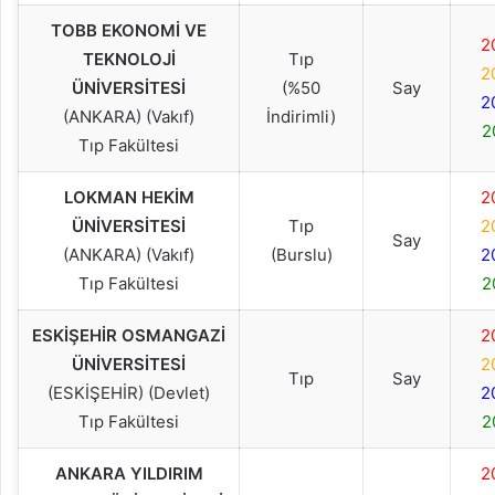
TOBB EKONOMİ VE
2
TEKNOLOJİ
Tıp
2
ÜNİVERSİTESİ
(%50
Say
2
(ANKARA) (Vakıf)
İndirimli)
2
Tıp Fakültesi
LOKMAN HEKİM
2
ÜNİVERSİTESİ
Tıp
2
Say
(ANKARA) (Vakıf)
(Burslu)
2
Tıp Fakültesi
2
ESKİŞEHİR OSMANGAZİ
2
ÜNİVERSİTESİ
2
Tıp
Say
(ESKİŞEHİR) (Devlet)
2
Tıp Fakültesi
2
ANKARA YILDIRIM
2