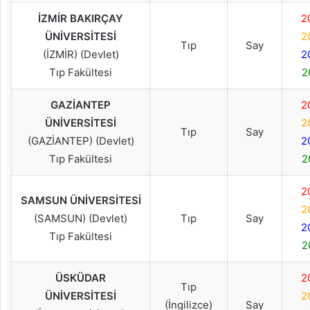
İZMİR BAKIRÇAY
2
ÜNİVERSİTESİ
2
Tıp
Say
(İZMİR) (Devlet)
2
Tıp Fakültesi
2
GAZİANTEP
2
ÜNİVERSİTESİ
2
Tıp
Say
(GAZİANTEP) (Devlet)
2
Tıp Fakültesi
2
2
SAMSUN ÜNİVERSİTESİ
2
(SAMSUN) (Devlet)
Tıp
Say
2
Tıp Fakültesi
2
ÜSKÜDAR
2
Tıp
ÜNİVERSİTESİ
2
(İngilizce)
Say