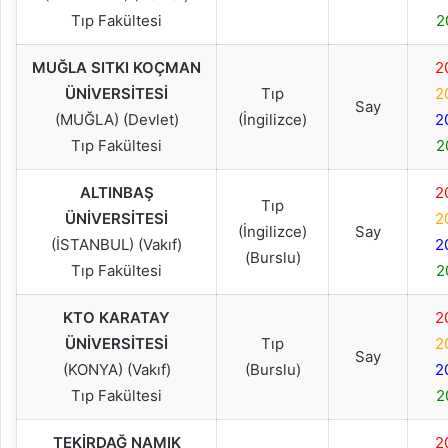
Tıp Fakültesi
2
MUĞLA SITKI KOÇMAN
2
ÜNİVERSİTESİ
Tıp
2
Say
(MUĞLA) (Devlet)
(İngilizce)
2
Tıp Fakültesi
2
ALTINBAŞ
2
Tıp
ÜNİVERSİTESİ
2
(İngilizce)
Say
(İSTANBUL) (Vakıf)
2
(Burslu)
Tıp Fakültesi
2
KTO KARATAY
2
ÜNİVERSİTESİ
Tıp
2
Say
(KONYA) (Vakıf)
(Burslu)
2
Tıp Fakültesi
2
TEKİRDAĞ NAMIK
2