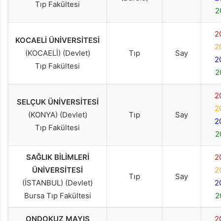
Tıp Fakültesi
2
2
KOCAELİ ÜNİVERSİTESİ
2
(KOCAELİ) (Devlet)
Tıp
Say
2
Tıp Fakültesi
2
2
SELÇUK ÜNİVERSİTESİ
2
(KONYA) (Devlet)
Tıp
Say
2
Tıp Fakültesi
2
SAĞLIK BİLİMLERİ
2
ÜNİVERSİTESİ
2
Tıp
Say
(İSTANBUL) (Devlet)
2
Bursa Tıp Fakültesi
2
ONDOKUZ MAYIS
2