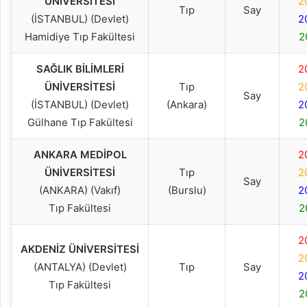
ÜNİVERSİTESİ
2
Tıp
Say
(İSTANBUL) (Devlet)
2
Hamidiye Tıp Fakültesi
2
SAĞLIK BİLİMLERİ
2
ÜNİVERSİTESİ
Tıp
2
Say
(İSTANBUL) (Devlet)
(Ankara)
2
Gülhane Tıp Fakültesi
2
ANKARA MEDİPOL
2
ÜNİVERSİTESİ
Tıp
2
Say
(ANKARA) (Vakıf)
(Burslu)
2
Tıp Fakültesi
2
2
AKDENİZ ÜNİVERSİTESİ
2
(ANTALYA) (Devlet)
Tıp
Say
2
Tıp Fakültesi
2