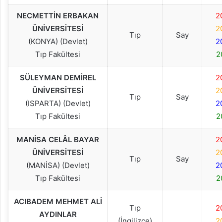
NECMETTİN ERBAKAN
2
ÜNİVERSİTESİ
2
Tıp
Say
(KONYA) (Devlet)
2
Tıp Fakültesi
2
SÜLEYMAN DEMİREL
2
ÜNİVERSİTESİ
2
Tıp
Say
(ISPARTA) (Devlet)
2
Tıp Fakültesi
2
MANİSA CELÂL BAYAR
2
ÜNİVERSİTESİ
2
Tıp
Say
(MANİSA) (Devlet)
2
Tıp Fakültesi
2
ACIBADEM MEHMET ALİ
Tıp
2
AYDINLAR
(İngilizce)
2