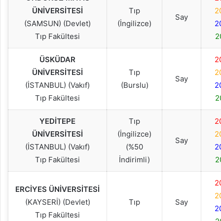
ÜNİVERSİTESİ
Tıp
2
Say
(SAMSUN) (Devlet)
(İngilizce)
2
Tıp Fakültesi
2
ÜSKÜDAR
2
ÜNİVERSİTESİ
Tıp
2
Say
(İSTANBUL) (Vakıf)
(Burslu)
2
Tıp Fakültesi
2
YEDİTEPE
Tıp
2
ÜNİVERSİTESİ
(İngilizce)
2
Say
(İSTANBUL) (Vakıf)
(%50
2
Tıp Fakültesi
İndirimli)
2
2
ERCİYES ÜNİVERSİTESİ
2
(KAYSERİ) (Devlet)
Tıp
Say
2
Tıp Fakültesi