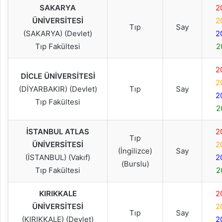
SAKARYA
2
ÜNİVERSİTESİ
2
Tıp
Say
(SAKARYA) (Devlet)
2
Tıp Fakültesi
2
2
DİCLE ÜNİVERSİTESİ
2
(DİYARBAKIR) (Devlet)
Tıp
Say
2
Tıp Fakültesi
2
İSTANBUL ATLAS
2
Tıp
ÜNİVERSİTESİ
2
(İngilizce)
Say
(İSTANBUL) (Vakıf)
2
(Burslu)
Tıp Fakültesi
2
KIRIKKALE
2
ÜNİVERSİTESİ
2
Tıp
Say
(KIRIKKALE) (Devlet)
2