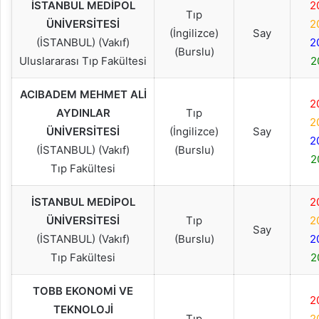
İSTANBUL MEDİPOL
2
Tıp
ÜNİVERSİTESİ
2
(İngilizce)
Say
(İSTANBUL) (Vakıf)
2
(Burslu)
Uluslararası Tıp Fakültesi
2
ACIBADEM MEHMET ALİ
2
AYDINLAR
Tıp
2
ÜNİVERSİTESİ
(İngilizce)
Say
2
(İSTANBUL) (Vakıf)
(Burslu)
2
Tıp Fakültesi
İSTANBUL MEDİPOL
2
ÜNİVERSİTESİ
Tıp
2
Say
(İSTANBUL) (Vakıf)
(Burslu)
2
Tıp Fakültesi
2
TOBB EKONOMİ VE
2
TEKNOLOJİ
Tıp
2