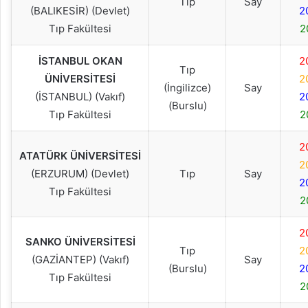
Tıp
Say
(BALIKESİR) (Devlet)
2
Tıp Fakültesi
2
İSTANBUL OKAN
2
Tıp
ÜNİVERSİTESİ
2
(İngilizce)
Say
(İSTANBUL) (Vakıf)
2
(Burslu)
Tıp Fakültesi
2
2
ATATÜRK ÜNİVERSİTESİ
2
(ERZURUM) (Devlet)
Tıp
Say
2
Tıp Fakültesi
2
2
SANKO ÜNİVERSİTESİ
Tıp
2
(GAZİANTEP) (Vakıf)
Say
(Burslu)
2
Tıp Fakültesi
2