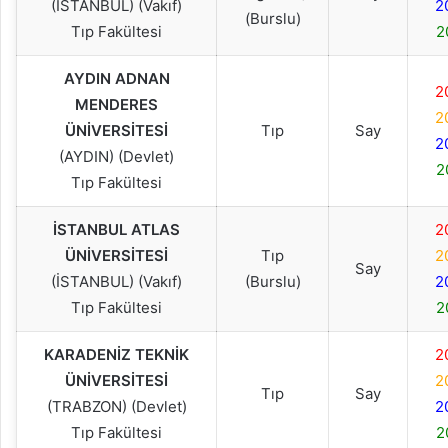
(İSTANBUL) (Vakıf)
2
(Burslu)
Tıp Fakültesi
2
AYDIN ADNAN
2
MENDERES
2
ÜNİVERSİTESİ
Tıp
Say
2
(AYDIN) (Devlet)
2
Tıp Fakültesi
İSTANBUL ATLAS
2
ÜNİVERSİTESİ
Tıp
2
Say
(İSTANBUL) (Vakıf)
(Burslu)
2
Tıp Fakültesi
2
KARADENİZ TEKNİK
2
ÜNİVERSİTESİ
2
Tıp
Say
(TRABZON) (Devlet)
2
Tıp Fakültesi
2