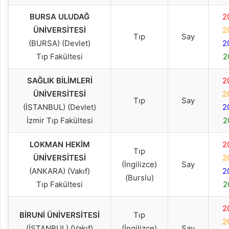
BURSA ULUDAĞ
2
ÜNİVERSİTESİ
2
Tıp
Say
(BURSA) (Devlet)
2
Tıp Fakültesi
2
SAĞLIK BİLİMLERİ
2
ÜNİVERSİTESİ
2
Tıp
Say
(İSTANBUL) (Devlet)
2
İzmir Tıp Fakültesi
2
LOKMAN HEKİM
2
Tıp
ÜNİVERSİTESİ
2
(İngilizce)
Say
(ANKARA) (Vakıf)
2
(Burslu)
Tıp Fakültesi
2
2
BİRUNİ ÜNİVERSİTESİ
Tıp
2
(İSTANBUL) (Vakıf)
(İngilizce)
Say