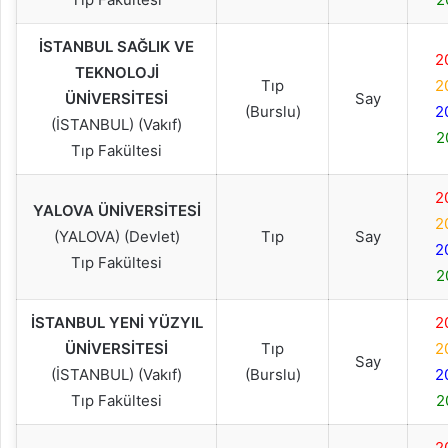
İSTANBUL SAĞLIK VE
2
TEKNOLOJİ
Tıp
2
ÜNİVERSİTESİ
Say
(Burslu)
2
(İSTANBUL) (Vakıf)
2
Tıp Fakültesi
2
YALOVA ÜNİVERSİTESİ
2
(YALOVA) (Devlet)
Tıp
Say
2
Tıp Fakültesi
2
İSTANBUL YENİ YÜZYIL
2
ÜNİVERSİTESİ
Tıp
2
Say
(İSTANBUL) (Vakıf)
(Burslu)
2
Tıp Fakültesi
2
2