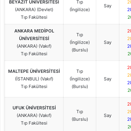
BEYAZIT ÜNİVERSİTESİ
Tıp
2
Say
(ANKARA) (Devlet)
(İngilizce)
2
Tıp Fakültesi
2
ANKARA MEDİPOL
2
Tıp
ÜNİVERSİTESİ
2
(İngilizce)
Say
(ANKARA) (Vakıf)
2
(Burslu)
Tıp Fakültesi
2
2
MALTEPE ÜNİVERSİTESİ
Tıp
2
(İSTANBUL) (Vakıf)
(İngilizce)
Say
2
Tıp Fakültesi
(Burslu)
2
2
UFUK ÜNİVERSİTESİ
Tıp
2
(ANKARA) (Vakıf)
Say
(Burslu)
2
Tıp Fakültesi
2