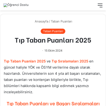
Arama
M
yap
...
Anasayfa
/
Taban Puanları
Taban Puanları
Tıp Taban Puanları 2025
15 Ekim 2024
Tıp
Taban Puanları 2025
ve
Tıp
Sıralamaları 2025
en
güncel haliyle YÖK ve ÖSYM verilerine dayalı olarak
hazırlandı. Üniversitelerin son 4 yıla ait başarı sıralamaları,
taban puanları ve kontenjan bilgileriyle birlikte,
Tıp
bölümleri hakkında kapsamlı bilgi edinmek yazımızı
inceleyebilirsiniz.
Tıp
Taban Puanları ve Başarı Sıralamaları