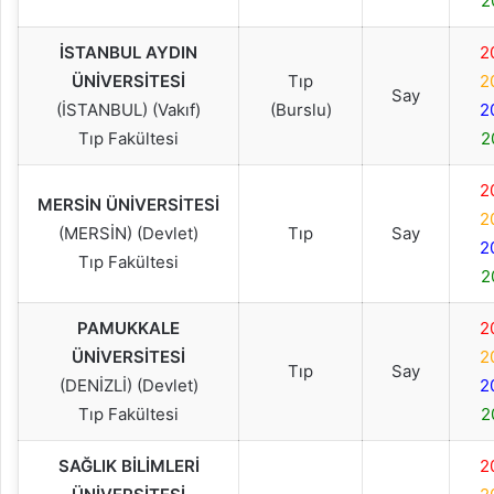
2
İSTANBUL AYDIN
2
ÜNİVERSİTESİ
Tıp
2
Say
(İSTANBUL) (Vakıf)
(Burslu)
2
Tıp Fakültesi
2
2
MERSİN ÜNİVERSİTESİ
2
(MERSİN) (Devlet)
Tıp
Say
2
Tıp Fakültesi
2
PAMUKKALE
2
ÜNİVERSİTESİ
2
Tıp
Say
(DENİZLİ) (Devlet)
2
Tıp Fakültesi
2
SAĞLIK BİLİMLERİ
2