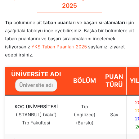
2025
Tıp
bölümüne ait
taban puanları
ve
başarı sıralamaları
için
aşağıdaki tabloyu inceleyebilirsiniz. Başka bir bölümlere ait
taban puanlarını ve başarı sıralamalarını incelemek
istiyorsanız
YKS Taban Puanları 2025
sayfamızı ziyaret
edebilirsiniz.
ÜNIVERSITE ADI
PUAN
BÖLÜM
YI
TÜRÜ
2
KOÇ ÜNİVERSİTESİ
Tıp
2
(İSTANBUL) (Vakıf)
(İngilizce)
Say
2
Tıp Fakültesi
(Burslu)
2