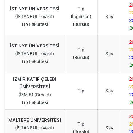
2
İSTİNYE ÜNİVERSİTESİ
Tıp
2
(İSTANBUL) (Vakıf)
(İngilizce)
Say
2
Tıp Fakültesi
(Burslu)
2
2
İSTİNYE ÜNİVERSİTESİ
Tıp
2
(İSTANBUL) (Vakıf)
Say
(Burslu)
2
Tıp Fakültesi
2
İZMİR KATİP ÇELEBİ
2
ÜNİVERSİTESİ
2
Tıp
Say
(İZMİR) (Devlet)
2
Tıp Fakültesi
2
2
MALTEPE ÜNİVERSİTESİ
Tıp
2
(İSTANBUL) (Vakıf)
Say
(Burslu)
2