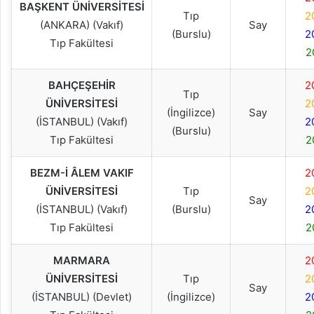
BAŞKENT ÜNİVERSİTESİ
Tıp
2
(ANKARA) (Vakıf)
Say
(Burslu)
2
Tıp Fakültesi
2
BAHÇEŞEHİR
2
Tıp
ÜNİVERSİTESİ
2
(İngilizce)
Say
(İSTANBUL) (Vakıf)
2
(Burslu)
Tıp Fakültesi
2
BEZM-İ ÂLEM VAKIF
2
ÜNİVERSİTESİ
Tıp
2
Say
(İSTANBUL) (Vakıf)
(Burslu)
2
Tıp Fakültesi
2
MARMARA
2
ÜNİVERSİTESİ
Tıp
2
Say
(İSTANBUL) (Devlet)
(İngilizce)
2