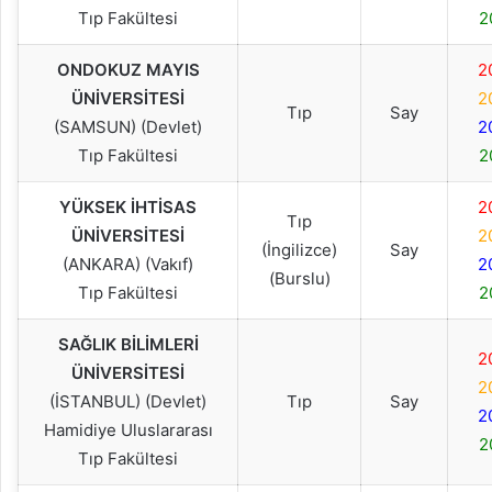
Tıp Fakültesi
2
ONDOKUZ MAYIS
2
ÜNİVERSİTESİ
2
Tıp
Say
(SAMSUN) (Devlet)
2
Tıp Fakültesi
2
YÜKSEK İHTİSAS
2
Tıp
ÜNİVERSİTESİ
2
(İngilizce)
Say
(ANKARA) (Vakıf)
2
(Burslu)
Tıp Fakültesi
2
SAĞLIK BİLİMLERİ
2
ÜNİVERSİTESİ
2
(İSTANBUL) (Devlet)
Tıp
Say
2
Hamidiye Uluslararası
2
Tıp Fakültesi