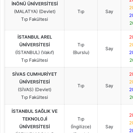
İNÖNÜ ÜNİVERSİTESİ
2
(MALATYA) (Devlet)
Tıp
Say
2
Tıp Fakültesi
2
İSTANBUL AREL
2
ÜNİVERSİTESİ
Tıp
2
Say
(İSTANBUL) (Vakıf)
(Burslu)
2
Tıp Fakültesi
2
SİVAS CUMHURİYET
2
ÜNİVERSİTESİ
2
Tıp
Say
(SİVAS) (Devlet)
2
Tıp Fakültesi
2
İSTANBUL SAĞLIK VE
2
TEKNOLOJİ
Tıp
2
ÜNİVERSİTESİ
(İngilizce)
Say
2