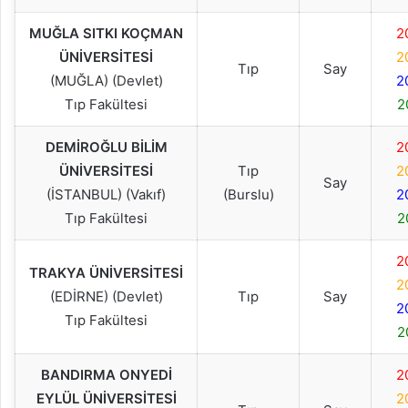
MUĞLA SITKI KOÇMAN
2
ÜNİVERSİTESİ
2
Tıp
Say
(MUĞLA) (Devlet)
2
Tıp Fakültesi
2
DEMİROĞLU BİLİM
2
ÜNİVERSİTESİ
Tıp
2
Say
(İSTANBUL) (Vakıf)
(Burslu)
2
Tıp Fakültesi
2
2
TRAKYA ÜNİVERSİTESİ
2
(EDİRNE) (Devlet)
Tıp
Say
2
Tıp Fakültesi
2
BANDIRMA ONYEDİ
2
EYLÜL ÜNİVERSİTESİ
2