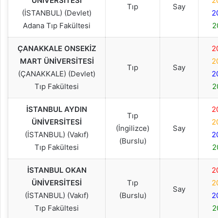
ÜNİVERSİTESİ
2
Tıp
Say
(İSTANBUL) (Devlet)
2
Adana Tıp Fakültesi
2
ÇANAKKALE ONSEKİZ
2
MART ÜNİVERSİTESİ
2
Tıp
Say
(ÇANAKKALE) (Devlet)
2
Tıp Fakültesi
2
İSTANBUL AYDIN
2
Tıp
ÜNİVERSİTESİ
2
(İngilizce)
Say
(İSTANBUL) (Vakıf)
2
(Burslu)
Tıp Fakültesi
2
İSTANBUL OKAN
2
ÜNİVERSİTESİ
Tıp
2
Say
(İSTANBUL) (Vakıf)
(Burslu)
2
Tıp Fakültesi
2