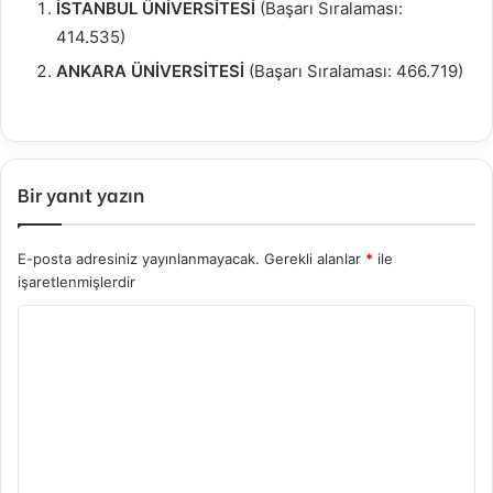
İSTANBUL ÜNİVERSİTESİ
(Başarı Sıralaması:
414.535)
ANKARA ÜNİVERSİTESİ
(Başarı Sıralaması: 466.719)
Bir yanıt yazın
E-posta adresiniz yayınlanmayacak.
Gerekli alanlar
*
ile
işaretlenmişlerdir
Y
o
r
u
m
*