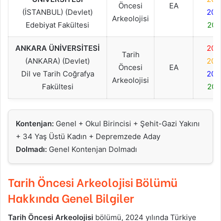
Öncesi
EA
(İSTANBUL) (Devlet)
202
Arkeolojisi
Edebiyat Fakültesi
202
ANKARA ÜNİVERSİTESİ
202
Tarih
(ANKARA) (Devlet)
202
Öncesi
EA
Dil ve Tarih Coğrafya
202
Arkeolojisi
Fakültesi
202
Kontenjan:
Genel + Okul Birincisi + Şehit-Gazi Yakını
+ 34 Yaş Üstü Kadın + Depremzede Aday
Dolmadı:
Genel Kontenjan Dolmadı
Tarih Öncesi Arkeolojisi
Bölümü
Hakkında Genel Bilgiler
Tarih Öncesi Arkeolojisi
bölümü, 2024 yılında Türkiye