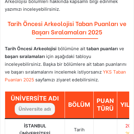
Arkeolojisi
bölümleri hakkında kapsamlı bilgi edinmek
yazımızı inceleyebilirsiniz.
Tarih Öncesi Arkeolojisi
Taban Puanları ve
Başarı Sıralamaları 2025
Tarih Öncesi Arkeolojisi
bölümüne ait
taban puanları
ve
başarı sıralamaları
için aşağıdaki tabloyu
inceleyebilirsiniz. Başka bir bölümlere ait taban puanlarını
ve başarı sıralamalarını incelemek istiyorsanız
YKS Taban
Puanları 2025
sayfamızı ziyaret edebilirsiniz.
ÜNIVERSITE ADI
PUAN
BÖLÜM
YIL
TÜRÜ
İSTANBUL
202
Tarih
ÜNİVERSİTESİ
202