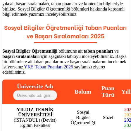
yıla ait başarı sıralamaları, taban puanları ve kontenjan bilgileriyle
birlikte,
Sosyal Bilgiler Öğretmenliği
bölümleri hakkında kapsamlı
bilgi edinmek yazımızı inceleyebilirsiniz.
Sosyal Bilgiler Öğretmenliği
Taban Puanları
ve Başarı Sıralamaları 2025
Sosyal Bilgiler Öğretmenliği
bölümüne ait
taban puanları
ve
başarı sıralamaları
için aşağıdaki tabloyu inceleyebilirsiniz. Başka
bir bölümlere ait taban puanlarını ve başarı sıralamalarını incelemek
istiyorsanız
YKS Taban Puanları 2025
sayfamızı ziyaret
edebilirsiniz.
Üniversite Adı
Puan
Bölüm
Yıl
Türü
YILDIZ TEKNİK
20
Sosyal
ÜNİVERSİTESİ
20
Bilgiler
Sözel
(İSTANBUL) (Devlet)
20
Öğretmenliği
Eğitim Fakültesi
20