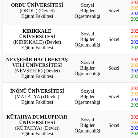
20
ORDU ÜNİVERSİTESİ
Sosyal
20
(ORDU) (Devlet)
Bilgiler
Sözel
20
Eğitim Fakültesi
Öğretmenliği
20
KIRIKKALE
20
Sosyal
ÜNİVERSİTESİ
20
Bilgiler
Sözel
(KIRIKKALE) (Devlet)
20
Öğretmenliği
Eğitim Fakültesi
20
NEVŞEHİR HACI BEKTAŞ
20
Sosyal
VELİ ÜNİVERSİTESİ
20
Bilgiler
Sözel
(NEVŞEHİR) (Devlet)
20
Öğretmenliği
Eğitim Fakültesi
20
20
İNÖNÜ ÜNİVERSİTESİ
Sosyal
20
(MALATYA) (Devlet)
Bilgiler
Sözel
20
Eğitim Fakültesi
Öğretmenliği
20
KÜTAHYA DUMLUPINAR
20
Sosyal
ÜNİVERSİTESİ
20
Bilgiler
Sözel
(KÜTAHYA) (Devlet)
20
Öğretmenliği
Eğitim Fakültesi
20