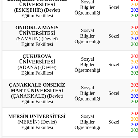
Sosyal
ÜNİVERSİTESİ
20
Bilgiler
Sözel
(ESKİŞEHİR) (Devlet)
20
Öğretmenliği
Eğitim Fakültesi
20
ONDOKUZ MAYIS
20
Sosyal
ÜNİVERSİTESİ
20
Bilgiler
Sözel
(SAMSUN) (Devlet)
20
Öğretmenliği
Eğitim Fakültesi
20
ÇUKUROVA
20
Sosyal
ÜNİVERSİTESİ
20
Bilgiler
Sözel
(ADANA) (Devlet)
20
Öğretmenliği
Eğitim Fakültesi
20
ÇANAKKALE ONSEKİZ
20
Sosyal
MART ÜNİVERSİTESİ
20
Bilgiler
Sözel
(ÇANAKKALE) (Devlet)
20
Öğretmenliği
Eğitim Fakültesi
20
20
MERSİN ÜNİVERSİTESİ
Sosyal
20
(MERSİN) (Devlet)
Bilgiler
Sözel
20
Eğitim Fakültesi
Öğretmenliği
20