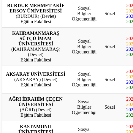
BURDUR MEHMET AKİF
20
Sosyal
ERSOY ÜNİVERSİTESİ
20
Bilgiler
Sözel
(BURDUR) (Devlet)
20
Öğretmenliği
Eğitim Fakültesi
20
KAHRAMANMARAŞ
SÜTÇÜ İMAM
20
Sosyal
ÜNİVERSİTESİ
20
Bilgiler
Sözel
(KAHRAMANMARAŞ)
20
Öğretmenliği
(Devlet)
20
Eğitim Fakültesi
20
AKSARAY ÜNİVERSİTESİ
Sosyal
20
(AKSARAY) (Devlet)
Bilgiler
Sözel
20
Eğitim Fakültesi
Öğretmenliği
20
AĞRI İBRAHİM ÇEÇEN
20
Sosyal
ÜNİVERSİTESİ
20
Bilgiler
Sözel
(AĞRI) (Devlet)
20
Öğretmenliği
Eğitim Fakültesi
20
KASTAMONU
20
Sosyal
ÜNİVERSİTESİ
20