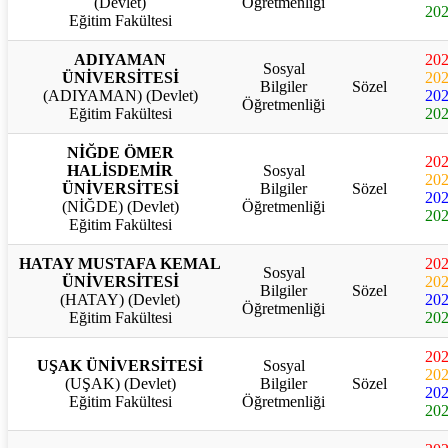
(Devlet)
Öğretmenliği
20
Eğitim Fakültesi
ADIYAMAN
20
Sosyal
ÜNİVERSİTESİ
20
Bilgiler
Sözel
(ADIYAMAN) (Devlet)
20
Öğretmenliği
Eğitim Fakültesi
20
NİĞDE ÖMER
20
HALİSDEMİR
Sosyal
20
ÜNİVERSİTESİ
Bilgiler
Sözel
20
(NİĞDE) (Devlet)
Öğretmenliği
20
Eğitim Fakültesi
HATAY MUSTAFA KEMAL
20
Sosyal
ÜNİVERSİTESİ
20
Bilgiler
Sözel
(HATAY) (Devlet)
20
Öğretmenliği
Eğitim Fakültesi
20
20
UŞAK ÜNİVERSİTESİ
Sosyal
20
(UŞAK) (Devlet)
Bilgiler
Sözel
20
Eğitim Fakültesi
Öğretmenliği
20