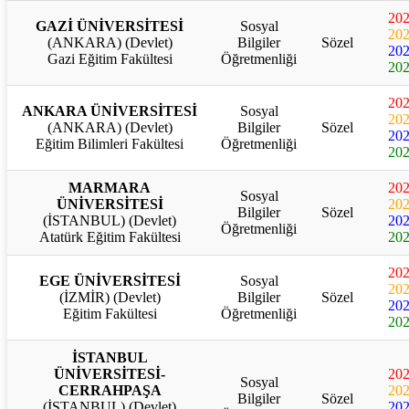
20
GAZİ ÜNİVERSİTESİ
Sosyal
20
(ANKARA) (Devlet)
Bilgiler
Sözel
20
Gazi Eğitim Fakültesi
Öğretmenliği
20
20
ANKARA ÜNİVERSİTESİ
Sosyal
20
(ANKARA) (Devlet)
Bilgiler
Sözel
20
Eğitim Bilimleri Fakültesi
Öğretmenliği
20
MARMARA
20
Sosyal
ÜNİVERSİTESİ
20
Bilgiler
Sözel
(İSTANBUL) (Devlet)
20
Öğretmenliği
Atatürk Eğitim Fakültesi
20
20
EGE ÜNİVERSİTESİ
Sosyal
20
(İZMİR) (Devlet)
Bilgiler
Sözel
20
Eğitim Fakültesi
Öğretmenliği
20
İSTANBUL
ÜNİVERSİTESİ-
20
Sosyal
CERRAHPAŞA
20
Bilgiler
Sözel
(İSTANBUL) (Devlet)
20