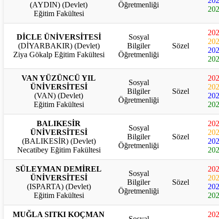
20
(AYDIN) (Devlet)
Öğretmenliği
20
Eğitim Fakültesi
20
DİCLE ÜNİVERSİTESİ
Sosyal
20
(DİYARBAKIR) (Devlet)
Bilgiler
Sözel
20
Ziya Gökalp Eğitim Fakültesi
Öğretmenliği
20
VAN YÜZÜNCÜ YIL
20
Sosyal
ÜNİVERSİTESİ
20
Bilgiler
Sözel
(VAN) (Devlet)
20
Öğretmenliği
Eğitim Fakültesi
20
BALIKESİR
20
Sosyal
ÜNİVERSİTESİ
20
Bilgiler
Sözel
(BALIKESİR) (Devlet)
20
Öğretmenliği
Necatibey Eğitim Fakültesi
20
SÜLEYMAN DEMİREL
20
Sosyal
ÜNİVERSİTESİ
20
Bilgiler
Sözel
(ISPARTA) (Devlet)
20
Öğretmenliği
Eğitim Fakültesi
20
MUĞLA SITKI KOÇMAN
20
Sosyal