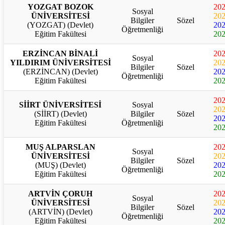
YOZGAT BOZOK
20
Sosyal
ÜNİVERSİTESİ
20
Bilgiler
Sözel
(YOZGAT) (Devlet)
20
Öğretmenliği
Eğitim Fakültesi
20
ERZİNCAN BİNALİ
20
Sosyal
YILDIRIM ÜNİVERSİTESİ
20
Bilgiler
Sözel
(ERZİNCAN) (Devlet)
20
Öğretmenliği
Eğitim Fakültesi
20
20
SİİRT ÜNİVERSİTESİ
Sosyal
20
(SİİRT) (Devlet)
Bilgiler
Sözel
20
Eğitim Fakültesi
Öğretmenliği
20
MUŞ ALPARSLAN
20
Sosyal
ÜNİVERSİTESİ
20
Bilgiler
Sözel
(MUŞ) (Devlet)
20
Öğretmenliği
Eğitim Fakültesi
20
ARTVİN ÇORUH
20
Sosyal
ÜNİVERSİTESİ
20
Bilgiler
Sözel
(ARTVİN) (Devlet)
20
Öğretmenliği
Eğitim Fakültesi
20