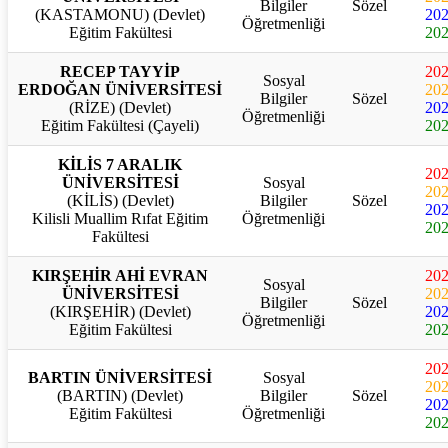
Bilgiler
Sözel
(KASTAMONU) (Devlet)
20
Öğretmenliği
Eğitim Fakültesi
20
RECEP TAYYİP
20
Sosyal
ERDOĞAN ÜNİVERSİTESİ
20
Bilgiler
Sözel
(RİZE) (Devlet)
20
Öğretmenliği
Eğitim Fakültesi (Çayeli)
20
KİLİS 7 ARALIK
20
ÜNİVERSİTESİ
Sosyal
20
(KİLİS) (Devlet)
Bilgiler
Sözel
20
Kilisli Muallim Rıfat Eğitim
Öğretmenliği
20
Fakültesi
KIRŞEHİR AHİ EVRAN
20
Sosyal
ÜNİVERSİTESİ
20
Bilgiler
Sözel
(KIRŞEHİR) (Devlet)
20
Öğretmenliği
Eğitim Fakültesi
20
20
BARTIN ÜNİVERSİTESİ
Sosyal
20
(BARTIN) (Devlet)
Bilgiler
Sözel
20
Eğitim Fakültesi
Öğretmenliği
20