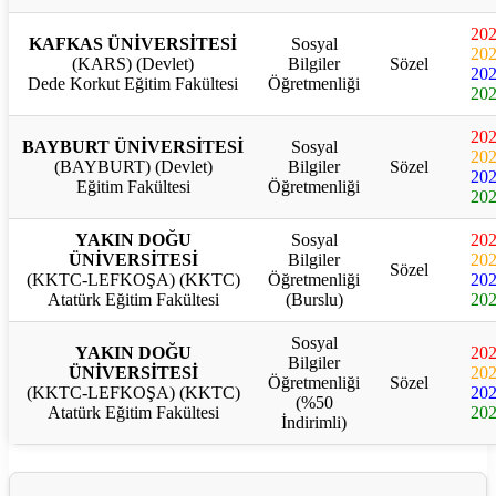
20
KAFKAS ÜNİVERSİTESİ
Sosyal
20
(KARS) (Devlet)
Bilgiler
Sözel
20
Dede Korkut Eğitim Fakültesi
Öğretmenliği
20
20
BAYBURT ÜNİVERSİTESİ
Sosyal
20
(BAYBURT) (Devlet)
Bilgiler
Sözel
20
Eğitim Fakültesi
Öğretmenliği
20
YAKIN DOĞU
Sosyal
20
ÜNİVERSİTESİ
Bilgiler
20
Sözel
(KKTC-LEFKOŞA) (KKTC)
Öğretmenliği
20
Atatürk Eğitim Fakültesi
(Burslu)
20
Sosyal
YAKIN DOĞU
20
Bilgiler
ÜNİVERSİTESİ
20
Öğretmenliği
Sözel
(KKTC-LEFKOŞA) (KKTC)
20
(%50
Atatürk Eğitim Fakültesi
20
İndirimli)