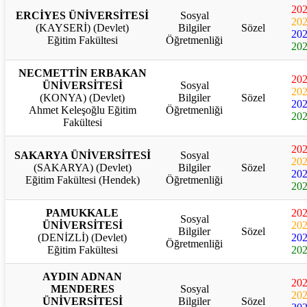
20
ERCİYES ÜNİVERSİTESİ
Sosyal
20
(KAYSERİ) (Devlet)
Bilgiler
Sözel
20
Eğitim Fakültesi
Öğretmenliği
20
NECMETTİN ERBAKAN
20
ÜNİVERSİTESİ
Sosyal
20
(KONYA) (Devlet)
Bilgiler
Sözel
20
Ahmet Keleşoğlu Eğitim
Öğretmenliği
20
Fakültesi
20
SAKARYA ÜNİVERSİTESİ
Sosyal
20
(SAKARYA) (Devlet)
Bilgiler
Sözel
20
Eğitim Fakültesi (Hendek)
Öğretmenliği
20
PAMUKKALE
20
Sosyal
ÜNİVERSİTESİ
20
Bilgiler
Sözel
(DENİZLİ) (Devlet)
20
Öğretmenliği
Eğitim Fakültesi
20
AYDIN ADNAN
20
MENDERES
Sosyal
20
ÜNİVERSİTESİ
Bilgiler
Sözel