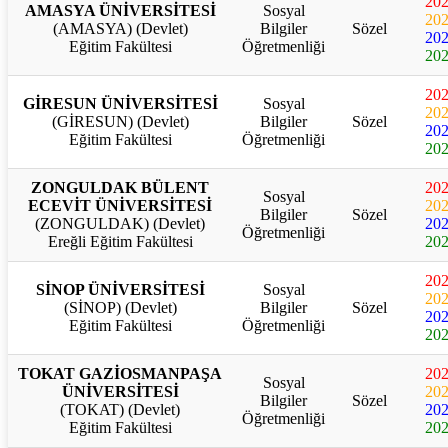
20
AMASYA ÜNİVERSİTESİ
Sosyal
20
(AMASYA) (Devlet)
Bilgiler
Sözel
20
Eğitim Fakültesi
Öğretmenliği
20
20
GİRESUN ÜNİVERSİTESİ
Sosyal
20
(GİRESUN) (Devlet)
Bilgiler
Sözel
20
Eğitim Fakültesi
Öğretmenliği
20
ZONGULDAK BÜLENT
20
Sosyal
ECEVİT ÜNİVERSİTESİ
20
Bilgiler
Sözel
(ZONGULDAK) (Devlet)
20
Öğretmenliği
Ereğli Eğitim Fakültesi
20
20
SİNOP ÜNİVERSİTESİ
Sosyal
20
(SİNOP) (Devlet)
Bilgiler
Sözel
20
Eğitim Fakültesi
Öğretmenliği
20
TOKAT GAZİOSMANPAŞA
20
Sosyal
ÜNİVERSİTESİ
20
Bilgiler
Sözel
(TOKAT) (Devlet)
20
Öğretmenliği
Eğitim Fakültesi
20