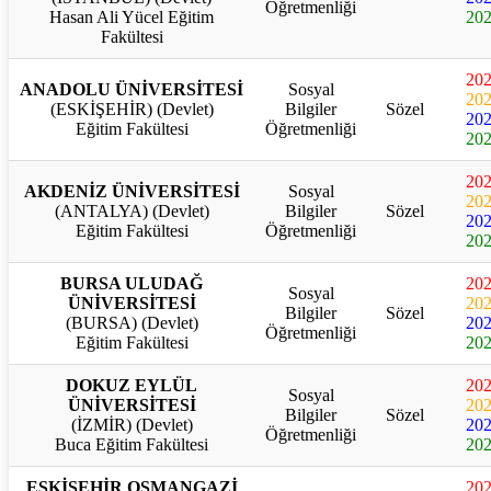
Öğretmenliği
Hasan Ali Yücel Eğitim
20
Fakültesi
20
ANADOLU ÜNİVERSİTESİ
Sosyal
20
(ESKİŞEHİR) (Devlet)
Bilgiler
Sözel
20
Eğitim Fakültesi
Öğretmenliği
20
20
AKDENİZ ÜNİVERSİTESİ
Sosyal
20
(ANTALYA) (Devlet)
Bilgiler
Sözel
20
Eğitim Fakültesi
Öğretmenliği
20
BURSA ULUDAĞ
20
Sosyal
ÜNİVERSİTESİ
20
Bilgiler
Sözel
(BURSA) (Devlet)
20
Öğretmenliği
Eğitim Fakültesi
20
DOKUZ EYLÜL
20
Sosyal
ÜNİVERSİTESİ
20
Bilgiler
Sözel
(İZMİR) (Devlet)
20
Öğretmenliği
Buca Eğitim Fakültesi
20
ESKİŞEHİR OSMANGAZİ
20