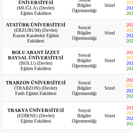
ÜNİVERSİTESİ
20
Bilgiler
Sözel
(MUĞLA) (Devlet)
20
Öğretmenliği
Eğitim Fakültesi
20
ATATÜRK ÜNİVERSİTESİ
20
Sosyal
(ERZURUM) (Devlet)
20
Bilgiler
Sözel
Kazım Karabekir Eğitim
20
Öğretmenliği
Fakültesi
20
BOLU ABANT İZZET
20
Sosyal
BAYSAL ÜNİVERSİTESİ
20
Bilgiler
Sözel
(BOLU) (Devlet)
20
Öğretmenliği
Eğitim Fakültesi
20
20
TRABZON ÜNİVERSİTESİ
Sosyal
20
(TRABZON) (Devlet)
Bilgiler
Sözel
20
Fatih Eğitim Fakültesi
Öğretmenliği
20
20
TRAKYA ÜNİVERSİTESİ
Sosyal
20
(EDİRNE) (Devlet)
Bilgiler
Sözel
20
Eğitim Fakültesi
Öğretmenliği
20