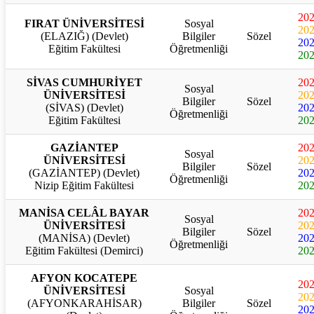
20
FIRAT ÜNİVERSİTESİ
Sosyal
20
(ELAZIĞ) (Devlet)
Bilgiler
Sözel
20
Eğitim Fakültesi
Öğretmenliği
20
SİVAS CUMHURİYET
20
Sosyal
ÜNİVERSİTESİ
20
Bilgiler
Sözel
(SİVAS) (Devlet)
20
Öğretmenliği
Eğitim Fakültesi
20
GAZİANTEP
20
Sosyal
ÜNİVERSİTESİ
20
Bilgiler
Sözel
(GAZİANTEP) (Devlet)
20
Öğretmenliği
Nizip Eğitim Fakültesi
20
MANİSA CELÂL BAYAR
20
Sosyal
ÜNİVERSİTESİ
20
Bilgiler
Sözel
(MANİSA) (Devlet)
20
Öğretmenliği
Eğitim Fakültesi (Demirci)
20
AFYON KOCATEPE
20
ÜNİVERSİTESİ
Sosyal
20
(AFYONKARAHİSAR)
Bilgiler
Sözel
20