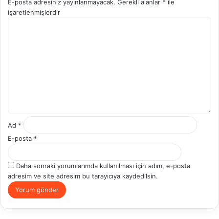
E-posta adresiniz yayınlanmayacak.
Gerekli alanlar
*
ile
işaretlenmişlerdir
Y
o
r
u
m
*
Ad
*
E-posta
*
Daha sonraki yorumlarımda kullanılması için adım, e-posta
adresim ve site adresim bu tarayıcıya kaydedilsin.