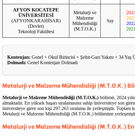
AFYON KOCATEPE
Metalurji ve
202
ÜNİVERSİTESİ
Malzeme
202
(AFYONKARAHİSAR)
Say
Mühendisliği
202
(Devlet)
(M.T.O.K.)
202
Teknoloji Fakültesi
Kontenjan:
Genel + Okul Birincisi + Şehit-Gazi Yakını + 34 Ya
Dolmadı:
Genel Kontenjan Dolmadı
Metalurji ve Malzeme Mühendisliği (M.T.O.K.)
Böl
Metalurji ve Malzeme Mühendisliği (M.T.O.K.)
bölümü, 2024 yılın
almaktadır. En yüksek başarı sıralamasına sahip üniversiteye son giren
üniversiteye giren son kişi 297.263 sıralama ile yerleşmiştir. Toplam 
Metalurji ve Malzeme Mühendisliği (M.T.O.K.) bölümüne yerleşmişti
Metalurji ve Malzeme Mühendisliği (M.T.O.K.) En