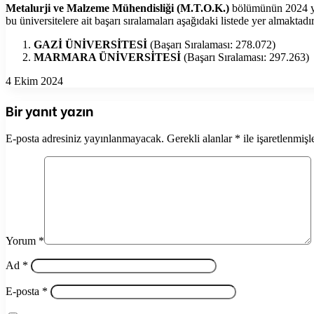
Metalurji ve Malzeme Mühendisliği (M.T.O.K.)
bölümünün 2024 yılı
bu üniversitelere ait başarı sıralamaları aşağıdaki listede yer almaktadır
GAZİ ÜNİVERSİTESİ
(Başarı Sıralaması: 278.072)
MARMARA ÜNİVERSİTESİ
(Başarı Sıralaması: 297.263)
4 Ekim 2024
Bir yanıt yazın
E-posta adresiniz yayınlanmayacak.
Gerekli alanlar
*
ile işaretlenmişl
Yorum
*
Ad
*
E-posta
*