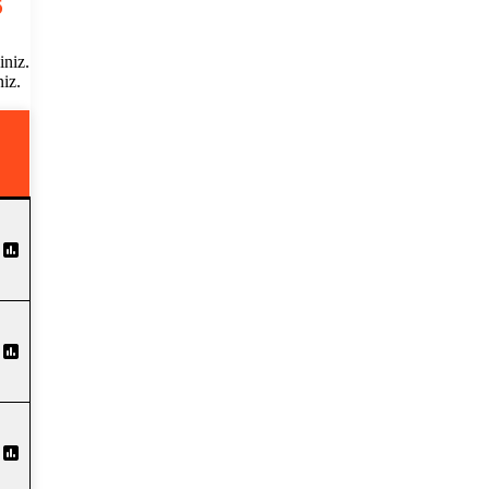
5
iniz.
niz.