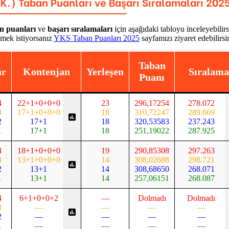
.K.)
Taban Puanları ve Başarı Sıralamaları 202
n puanları
ve
başarı sıralamaları
için aşağıdaki tabloyu inceleyebilirs
emek istiyorsanız
YKS Taban Puanları 2025
sayfamızı ziyaret edebilirsi
Taban
ar
Kontenjan
Yerleşen
Sıralama
Puanı
4
22+1+0+0+0
23
296,17254
278.072
3
17+1+0+0+0
18
310,72247
289.669
2
17+1
18
320,53583
237.243
1
17+1
18
251,19022
287.925
4
18+1+0+0+0
19
290,85308
297.263
3
13+1+0+0+0
14
308,02688
298.721
2
13+1
14
308,68650
268.071
1
13+1
14
257,06151
268.087
4
6+1+0+0+2
—
Dolmadı
Dolmadı
3
—
—
—
—
2
—
—
—
—
1
—
—
—
—