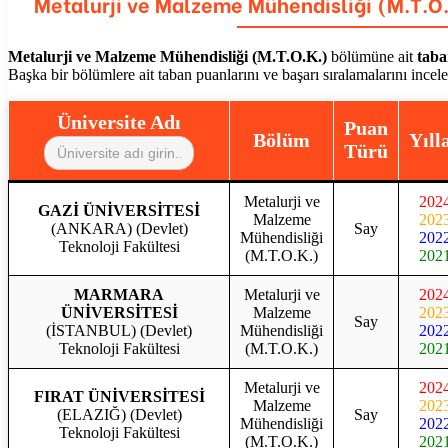
Metalurji ve Malzeme Mühendisliği (M.T.O
Metalurji ve Malzeme Mühendisliği (M.T.O.K.)
bölümüne ait
taba
Başka bir bölümlere ait taban puanlarını ve başarı sıralamalarını incel
Üniversite Adı
Puan
Bölüm
Yıll
Türü
Metalurji ve
202
GAZİ ÜNİVERSİTESİ
Malzeme
202
(ANKARA) (Devlet)
Say
Mühendisliği
202
Teknoloji Fakültesi
(M.T.O.K.)
202
MARMARA
Metalurji ve
202
ÜNİVERSİTESİ
Malzeme
202
Say
(İSTANBUL) (Devlet)
Mühendisliği
202
Teknoloji Fakültesi
(M.T.O.K.)
202
Metalurji ve
202
FIRAT ÜNİVERSİTESİ
Malzeme
202
(ELAZIĞ) (Devlet)
Say
Mühendisliği
202
Teknoloji Fakültesi
(M.T.O.K.)
202