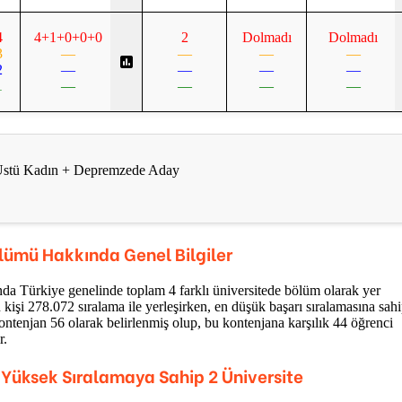
4
4+1+0+0+0
2
Dolmadı
Dolmadı
3
—
—
—
—
2
—
—
—
—
1
—
—
—
—
ş Üstü Kadın + Depremzede Aday
ümü Hakkında Genel Bilgiler
da Türkiye genelinde toplam 4 farklı üniversitede bölüm olarak yer
 kişi 278.072 sıralama ile yerleşirken, en düşük başarı sıralamasına sah
kontenjan 56 olarak belirlenmiş olup, bu kontenjana karşılık 44 öğrenci
r.
 Yüksek Sıralamaya Sahip 2 Üniversite