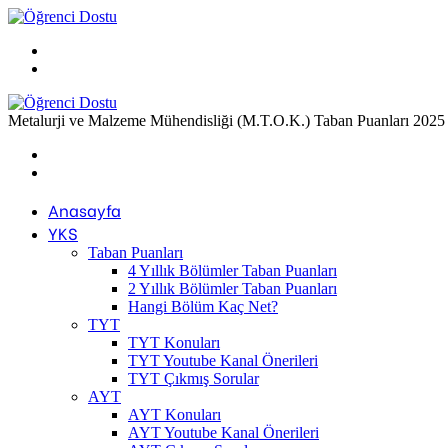
Menü
Arama
yap
...
Metalurji ve Malzeme Mühendisliği (M.T.O.K.) Taban Puanları 2025
Previous
post
Next
post
Anasayfa
YKS
Taban Puanları
4 Yıllık Bölümler Taban Puanları
2 Yıllık Bölümler Taban Puanları
Hangi Bölüm Kaç Net?
TYT
TYT Konuları
TYT Youtube Kanal Önerileri
TYT Çıkmış Sorular
AYT
AYT Konuları
AYT Youtube Kanal Önerileri