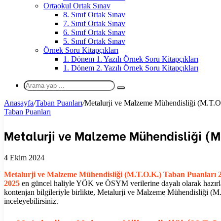
Ortaokul Ortak Sınav
8. Sınıf Ortak Sınav
7. Sınıf Ortak Sınav
6. Sınıf Ortak Sınav
5. Sınıf Ortak Sınav
Örnek Soru Kitapçıkları
1. Dönem 1. Yazılı Örnek Soru Kitapçıkları
1. Dönem 2. Yazılı Örnek Soru Kitapçıkları
Arama
yap
Anasayfa
/
Taban Puanları
/
Metalurji ve Malzeme Mühendisliği (M.T.O
...
Taban Puanları
Metalurji ve Malzeme Mühendisliği (M
4 Ekim 2024
Metalurji ve Malzeme Mühendisliği (M.T.O.K.)
Taban Puanları 
2025
en güncel haliyle YÖK ve ÖSYM verilerine dayalı olarak hazırlandı
kontenjan bilgileriyle birlikte,
Metalurji ve Malzeme Mühendisliği (M
inceleyebilirsiniz.