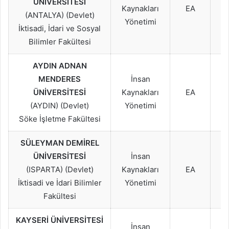
ÜNİVERSİTESİ
2
Kaynakları
EA
(ANTALYA) (Devlet)
2
Yönetimi
İktisadi, İdari ve Sosyal
Bilimler Fakültesi
AYDIN ADNAN
2
MENDERES
İnsan
2
ÜNİVERSİTESİ
Kaynakları
EA
2
(AYDIN) (Devlet)
Yönetimi
Söke İşletme Fakültesi
SÜLEYMAN DEMİREL
2
ÜNİVERSİTESİ
İnsan
2
(ISPARTA) (Devlet)
Kaynakları
EA
2
İktisadi ve İdari Bilimler
Yönetimi
Fakültesi
KAYSERİ ÜNİVERSİTESİ
2
İnsan