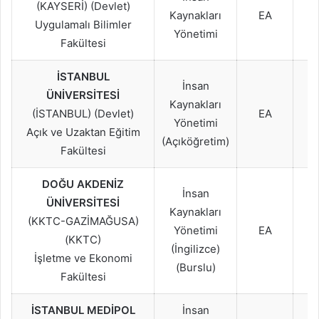
(KAYSERİ) (Devlet)
2
Kaynakları
EA
Uygulamalı Bilimler
2
Yönetimi
Fakültesi
İSTANBUL
İnsan
2
ÜNİVERSİTESİ
Kaynakları
2
(İSTANBUL) (Devlet)
EA
Yönetimi
2
Açık ve Uzaktan Eğitim
(Açıköğretim)
Fakültesi
DOĞU AKDENİZ
İnsan
ÜNİVERSİTESİ
2
Kaynakları
(KKTC-GAZİMAĞUSA)
2
Yönetimi
EA
(KKTC)
2
(İngilizce)
İşletme ve Ekonomi
(Burslu)
Fakültesi
İSTANBUL MEDİPOL
İnsan