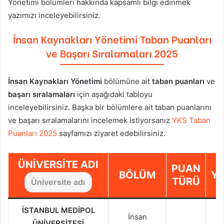
Yönetimi
bölümleri hakkında kapsamlı bilgi edinmek
yazımızı inceleyebilirsiniz.
İnsan Kaynakları Yönetimi
Taban Puanları
ve Başarı Sıralamaları 2025
İnsan Kaynakları Yönetimi
bölümüne ait
taban puanları
ve
başarı sıralamaları
için aşağıdaki tabloyu
inceleyebilirsiniz. Başka bir bölümlere ait taban puanlarını
ve başarı sıralamalarını incelemek istiyorsanız
YKS Taban
Puanları 2025
sayfamızı ziyaret edebilirsiniz.
ÜNIVERSITE ADI
PUAN
BÖLÜM
YI
TÜRÜ
İSTANBUL MEDİPOL
İnsan
2
ÜNİVERSİTESİ