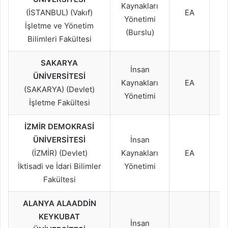
Kaynakları
2
(İSTANBUL) (Vakıf)
EA
Yönetimi
2
İşletme ve Yönetim
(Burslu)
Bilimleri Fakültesi
SAKARYA
2
İnsan
ÜNİVERSİTESİ
2
Kaynakları
EA
(SAKARYA) (Devlet)
2
Yönetimi
İşletme Fakültesi
İZMİR DEMOKRASİ
2
ÜNİVERSİTESİ
İnsan
2
(İZMİR) (Devlet)
Kaynakları
EA
2
İktisadi ve İdari Bilimler
Yönetimi
Fakültesi
ALANYA ALAADDİN
KEYKUBAT
2
İnsan