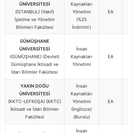
2
ÜNİVERSİTESİ
Kaynakları
2
(İSTANBUL) (Vakıf)
Yönetimi
EA
2
İşletme ve Yönetim
(%25
Bilimleri Fakültesi
İndirimli)
GÜMÜŞHANE
2
ÜNİVERSİTESİ
İnsan
2
(GÜMÜŞHANE) (Devlet)
Kaynakları
EA
2
Gümüşhane İktisadi ve
Yönetimi
İdari Bilimler Fakültesi
YAKIN DOĞU
İnsan
2
ÜNİVERSİTESİ
Kaynakları
2
(KKTC-LEFKOŞA) (KKTC)
Yönetimi
EA
2
İktisadi ve İdari Bilimler
(İngilizce)
Fakültesi
(Burslu)
İnsan