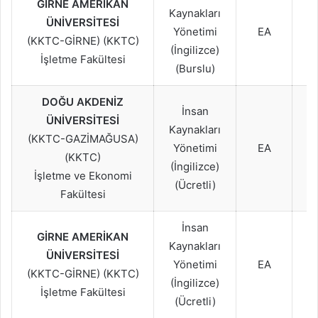
GİRNE AMERİKAN
2
Kaynakları
ÜNİVERSİTESİ
2
Yönetimi
EA
(KKTC-GİRNE) (KKTC)
2
(İngilizce)
İşletme Fakültesi
(Burslu)
DOĞU AKDENİZ
İnsan
ÜNİVERSİTESİ
2
Kaynakları
(KKTC-GAZİMAĞUSA)
2
Yönetimi
EA
(KKTC)
2
(İngilizce)
İşletme ve Ekonomi
(Ücretli)
Fakültesi
İnsan
GİRNE AMERİKAN
2
Kaynakları
ÜNİVERSİTESİ
2
Yönetimi
EA
(KKTC-GİRNE) (KKTC)
2
(İngilizce)
İşletme Fakültesi
(Ücretli)