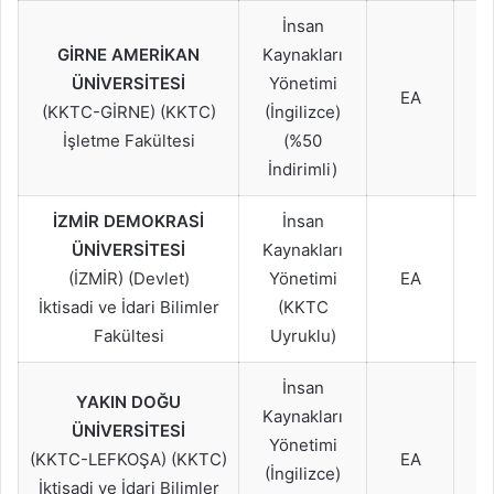
İnsan
GİRNE AMERİKAN
Kaynakları
2
ÜNİVERSİTESİ
Yönetimi
2
EA
(KKTC-GİRNE) (KKTC)
(İngilizce)
2
İşletme Fakültesi
(%50
İndirimli)
İZMİR DEMOKRASİ
İnsan
2
ÜNİVERSİTESİ
Kaynakları
2
(İZMİR) (Devlet)
Yönetimi
EA
2
İktisadi ve İdari Bilimler
(KKTC
Fakültesi
Uyruklu)
İnsan
YAKIN DOĞU
Kaynakları
2
ÜNİVERSİTESİ
Yönetimi
2
(KKTC-LEFKOŞA) (KKTC)
EA
(İngilizce)
2
İktisadi ve İdari Bilimler