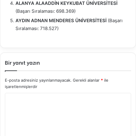
ALANYA ALAADDİN KEYKUBAT ÜNİVERSİTESİ
(Başarı Sıralaması: 698.369)
AYDIN ADNAN MENDERES ÜNİVERSİTESİ
(Başarı
Sıralaması: 718.527)
Bir yanıt yazın
E-posta adresiniz yayınlanmayacak.
Gerekli alanlar
*
ile
işaretlenmişlerdir
Y
o
r
u
m