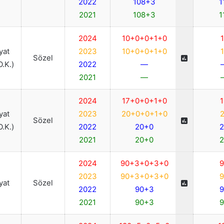
2022
108+3
1
2021
108+3
1
2024
10+0+0+1+0
1
iyat
2023
10+0+0+1+0
1
Sözel
O.K.)
2022
—
2021
—
2024
17+0+0+1+0
1
iyat
2023
20+0+0+1+0
2
Sözel
O.K.)
2022
20+0
2
2021
20+0
2
2024
90+3+0+3+0
9
2023
90+3+0+3+0
9
iyat
Sözel
2022
90+3
9
2021
90+3
9