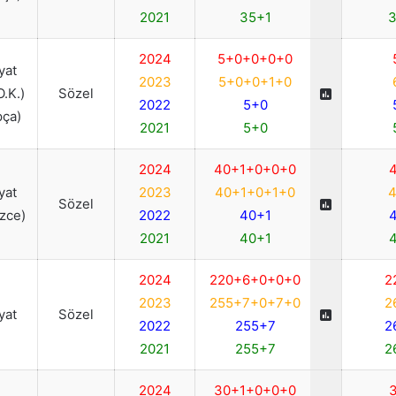
2021
35+1
3
2024
5+0+0+0+0
iyat
2023
5+0+0+1+0
O.K.)
Sözel
2022
5+0
pça)
2021
5+0
2024
40+1+0+0+0
4
iyat
2023
40+1+0+1+0
4
Sözel
izce)
2022
40+1
4
2021
40+1
4
2024
220+6+0+0+0
2
2023
255+7+0+7+0
2
iyat
Sözel
2022
255+7
2
2021
255+7
2
2024
30+1+0+0+0
3