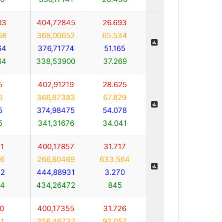
03
404,72845
26.693
68
368,00652
65.534
64
376,71774
51.165
64
338,53900
37.269
5
402,91219
28.625
6
366,87383
67.829
5
374,98475
54.078
5
341,31676
34.041
1
400,17857
31.717
6
266,80469
633.564
2
444,88931
3.270
4
434,26472
845
0
400,17355
31.726
1
356,46732
92.057