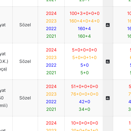
2024
100+3+0+0+0
1
2023
160+4+0+4+0
1
iyat
Sözel
2022
160+4
1
2021
160+4
1
2024
5+0+0+0+0
iyat
2023
5+0+0+1+0
O.K.)
Sözel
2022
5+0
pça)
2021
5+0
2024
51+0+0+0+0
5
iyat
2023
76+0+0+0+0
7
50
Sözel
2022
42+0
4
imli)
2021
34+0
3
2024
10+0+0+0+0
1
iyat
2023
20+0+0+1+0
2