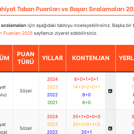
ahiyat
Taban Puanları ve Başarı Sıralamaları 2
 sıralamaları
için aşağıdaki tabloyu inceleyebilirsiniz. Başka bir
n Puanları 2025
sayfamızı ziyaret edebilirsiniz.
PUAN
LÜM
YILLAR
KONTENJAN
YERL
TÜRÜ
2024
8+0+1+0+1
iyat
2023
14+0+2+0+1
1
Sözel
slu)
2022
8+0
2021
6+0
2024
35+1+0+0+0
3
iyat
2023
35+1+0+1+0
3
Sözel
pça)
2022
35+1
3