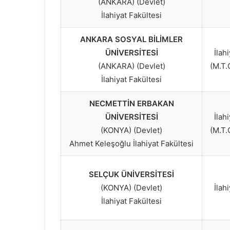
(ANKARA) (Devlet)
İlahiyat Fakültesi
ANKARA SOSYAL BİLİMLER
ÜNİVERSİTESİ
İlah
(ANKARA) (Devlet)
(M.T.
İlahiyat Fakültesi
NECMETTİN ERBAKAN
ÜNİVERSİTESİ
İlah
(KONYA) (Devlet)
(M.T.
Ahmet Keleşoğlu İlahiyat Fakültesi
SELÇUK ÜNİVERSİTESİ
(KONYA) (Devlet)
İlah
İlahiyat Fakültesi