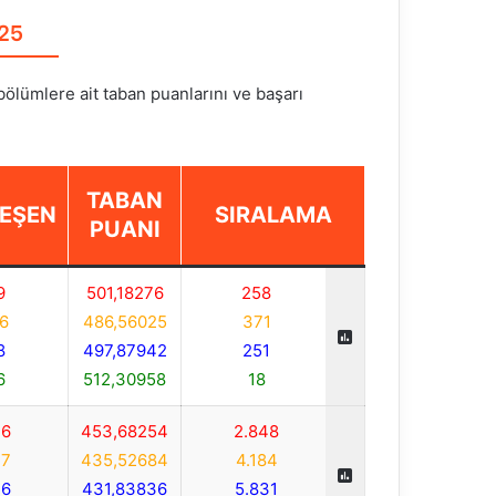
025
 bölümlere ait taban puanlarını ve başarı
TABAN
EŞEN
SIRALAMA
PUANI
9
501,18276
258
6
486,56025
371
8
497,87942
251
6
512,30958
18
6
453,68254
2.848
7
435,52684
4.184
6
431,83836
5.831