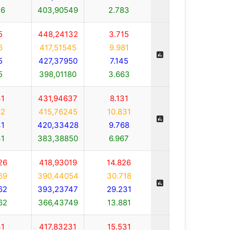
6
403,90549
2.783
5
448,24132
3.715
6
417,51545
9.981
5
427,37950
7.145
5
398,01180
3.663
1
431,94637
8.131
2
415,76245
10.831
1
420,33428
9.768
1
383,38850
6.967
26
418,93019
14.826
69
390,44054
30.718
62
393,23747
29.231
62
366,43749
13.881
1
417,83231
15.531