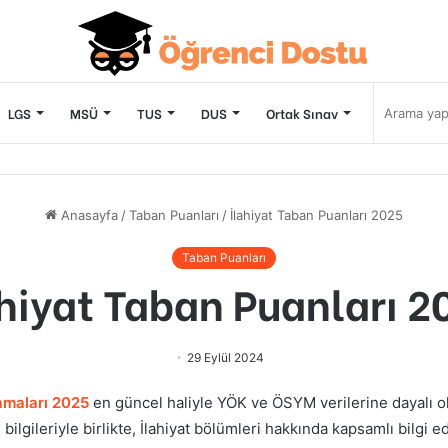
LGS
MSÜ
TUS
DUS
Ortak Sınav
Anasayfa
/
Taban Puanları
/
İlahiyat Taban Puanları 2025
Taban Puanları
ahiyat Taban Puanları 2
29 Eylül 2024
amaları 2025
en güncel haliyle YÖK ve ÖSYM verilerine dayalı ola
bilgileriyle birlikte,
İlahiyat
bölümleri hakkında kapsamlı bilgi ed