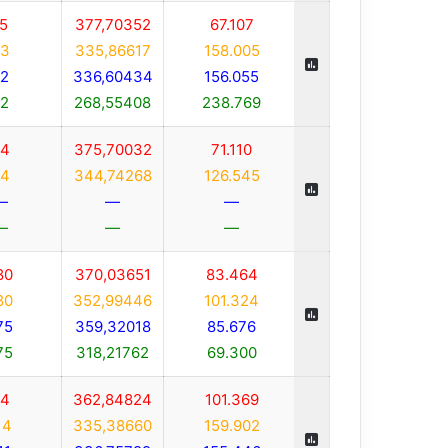
5
377,70352
67.107
3
335,86617
158.005
2
336,60434
156.055
2
268,55408
238.769
4
375,70032
71.110
4
344,74268
126.545
—
—
—
—
—
—
80
370,03651
83.464
80
352,99446
101.324
75
359,32018
85.676
75
318,21762
69.300
4
362,84824
101.369
14
335,38660
159.902