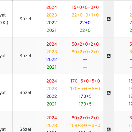
2024
15+0+0+0+0
1
iyat
2023
22+0+0+1+0
2
Sözel
O.K.)
2022
22+0
2
2021
22+0
2
2024
50+2+0+2+0
5
2023
80+2+0+2+0
8
iyat
Sözel
2022
—
2021
—
2024
170+5+0+5+0
1
2023
170+5+0+5+0
1
iyat
Sözel
2022
170+5
1
2021
170+5
1
2024
80+2+0+2+0
8
2023
108+3+0+3+0
1
iyat
Sözel