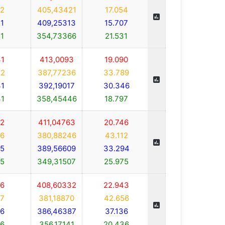
2
405,43421
17.054
1
409,25313
15.707
1
354,73366
21.531
1
413,0093
19.090
2
387,77236
33.789
1
392,19017
30.346
1
358,45446
18.797
2
411,04763
20.746
6
380,88246
43.112
5
389,56609
33.294
5
349,31507
25.975
6
408,60332
22.943
7
381,18870
42.656
6
386,46387
37.136
6
356,17141
20.436