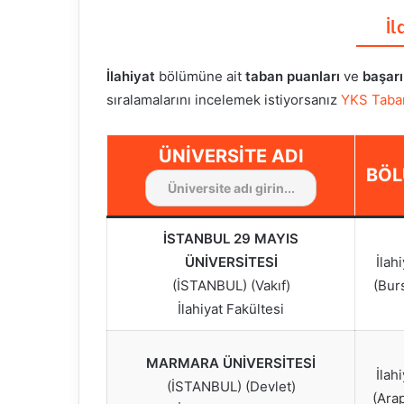
İl
İlahiyat
bölümüne ait
taban puanları
ve
başarı
sıralamalarını incelemek istiyorsanız
YKS Taba
ÜNIVERSITE ADI
BÖ
İSTANBUL 29 MAYIS
ÜNİVERSİTESİ
İlah
(İSTANBUL) (Vakıf)
(Bur
İlahiyat Fakültesi
MARMARA ÜNİVERSİTESİ
İlah
(İSTANBUL) (Devlet)
(Ara