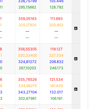
11
336,75799
155.446
11
295,15662
128.792
1
359,05163
111.693
1
325,17925
203.852
—
—
—
—
—
—
8
356,55305
119.127
1
320,33400
227.334
0
324,81272
206.832
0
267,10203
246.173
6
355,76526
121.534
6
334,96215
161.630
3
343,27104
132.017
3
302,67961
106.161