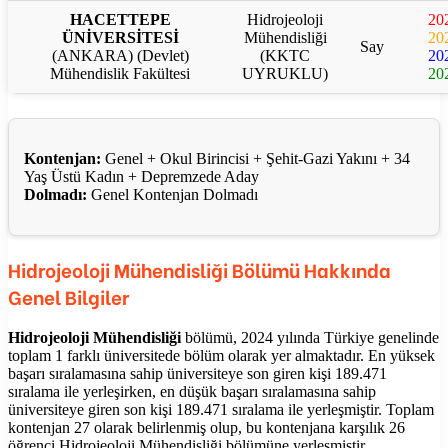
HACETTEPE
Hidrojeoloji
20
ÜNİVERSİTESİ
Mühendisliği
20
Say
(ANKARA) (Devlet)
(KKTC
20
Mühendislik Fakültesi
UYRUKLU)
20
Kontenjan:
Genel + Okul Birincisi + Şehit-Gazi Yakını + 34
Yaş Üstü Kadın + Depremzede Aday
Dolmadı:
Genel Kontenjan Dolmadı
Hidrojeoloji Mühendisliği
Bölümü Hakkında
Genel Bilgiler
Hidrojeoloji Mühendisliği
bölümü, 2024 yılında Türkiye genelinde
toplam 1 farklı üniversitede bölüm olarak yer almaktadır. En yüksek
başarı sıralamasına sahip üniversiteye son giren kişi 189.471
sıralama ile yerleşirken, en düşük başarı sıralamasına sahip
üniversiteye giren son kişi 189.471 sıralama ile yerleşmiştir. Toplam
kontenjan 27 olarak belirlenmiş olup, bu kontenjana karşılık 26
öğrenci Hidrojeoloji Mühendisliği bölümüne yerleşmiştir.