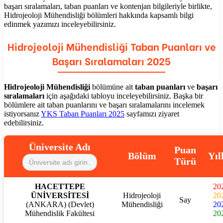
başarı sıralamaları, taban puanları ve kontenjan bilgileriyle birlikte,
Hidrojeoloji Mühendisliği
bölümleri hakkında kapsamlı bilgi
edinmek yazımızı inceleyebilirsiniz.
Hidrojeoloji Mühendisliği
Taban Puanları ve
Başarı Sıralamaları 2025
Hidrojeoloji Mühendisliği
bölümüne ait
taban puanları
ve
başarı
sıralamaları
için aşağıdaki tabloyu inceleyebilirsiniz. Başka bir
bölümlere ait taban puanlarını ve başarı sıralamalarını incelemek
istiyorsanız
YKS Taban Puanları 2025
sayfamızı ziyaret
edebilirsiniz.
Üniversite Adı
Puan
Bölüm
Yıl
Türü
HACETTEPE
20
ÜNİVERSİTESİ
Hidrojeoloji
20
Say
(ANKARA) (Devlet)
Mühendisliği
20
Mühendislik Fakültesi
20