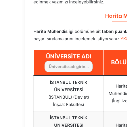
edinmek yazımızı inceleyebilirsiniz.
Harita 
Harita Mühendisliği
bölümüne ait
taban puanl
başarı sıralamalarını incelemek istiyorsanız
YK
ÜNIVERSITE ADI
BÖL
İSTANBUL TEKNİK
Harit
ÜNİVERSİTESİ
Mühendis
(İSTANBUL) (Devlet)
(İngiliz
İnşaat Fakültesi
İSTANBUL TEKNİK
ÜNİVERSİTESİ
Harit