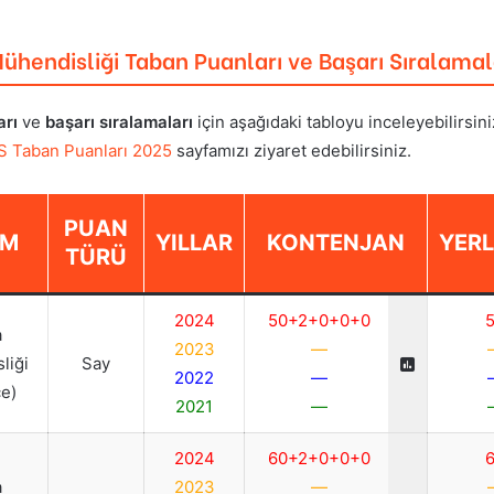
Mühendisliği
Taban Puanları ve Başarı Sıralamal
arı
ve
başarı sıralamaları
için aşağıdaki tabloyu inceleyebilirsin
S Taban Puanları 2025
sayfamızı ziyaret edebilirsiniz.
PUAN
ÜM
YILLAR
KONTENJAN
YER
TÜRÜ
2024
50+2+0+0+0
a
2023
—
liği
Say
2022
—
ce)
2021
—
2024
60+2+0+0+0
a
2023
—