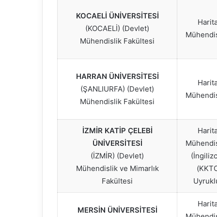
KOCAELİ ÜNİVERSİTESİ
Harit
(KOCAELİ) (Devlet)
Mühendis
Mühendislik Fakültesi
HARRAN ÜNİVERSİTESİ
Harit
(ŞANLIURFA) (Devlet)
Mühendis
Mühendislik Fakültesi
İZMİR KATİP ÇELEBİ
Harit
ÜNİVERSİTESİ
Mühendis
(İZMİR) (Devlet)
(İngiliz
Mühendislik ve Mimarlık
(KKT
Fakültesi
Uyrukl
Harit
MERSİN ÜNİVERSİTESİ
Mühendis