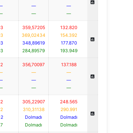
—
—
—
—
—
—
93
359,57205
132.820
93
369,02434
154.392
93
348,89619
177.870
93
284,89579
193.949
52
356,70097
137.188
—
—
—
—
—
—
—
—
—
62
305,22907
248.565
62
310,31138
290.991
42
Dolmadı
Dolmadı
27
Dolmadı
Dolmadı