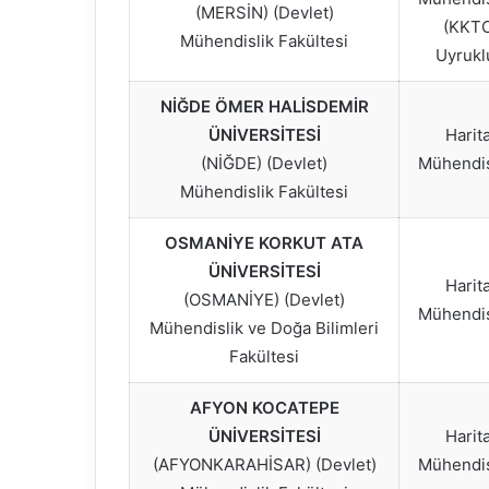
(MERSİN) (Devlet)
(KKT
Mühendislik Fakültesi
Uyrukl
NİĞDE ÖMER HALİSDEMİR
ÜNİVERSİTESİ
Harit
(NİĞDE) (Devlet)
Mühendis
Mühendislik Fakültesi
OSMANİYE KORKUT ATA
ÜNİVERSİTESİ
Harit
(OSMANİYE) (Devlet)
Mühendis
Mühendislik ve Doğa Bilimleri
Fakültesi
AFYON KOCATEPE
ÜNİVERSİTESİ
Harit
(AFYONKARAHİSAR) (Devlet)
Mühendis