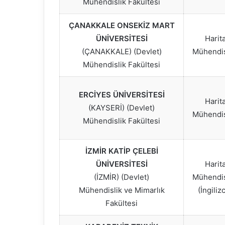
Mühendislik Fakültesi
ÇANAKKALE ONSEKİZ MART
ÜNİVERSİTESİ
Harit
(ÇANAKKALE) (Devlet)
Mühendis
Mühendislik Fakültesi
ERCİYES ÜNİVERSİTESİ
Harit
(KAYSERİ) (Devlet)
Mühendis
Mühendislik Fakültesi
İZMİR KATİP ÇELEBİ
ÜNİVERSİTESİ
Harit
(İZMİR) (Devlet)
Mühendis
Mühendislik ve Mimarlık
(İngiliz
Fakültesi