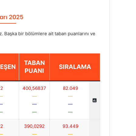
arı 2025
iz. Başka bir bölümlere ait taban puanlarını ve
TABAN
LEŞEN
SIRALAMA
PUANI
52
400,56837
82.049
—
—
—
—
—
—
—
—
—
62
390,0292
93.449
—
—
—