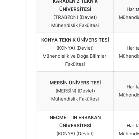
KARADENİZ TEKNİK
ÜNİVERSİTESİ
Harit
(TRABZON) (Devlet)
Mühendis
Mühendislik Fakültesi
KONYA TEKNİK ÜNİVERSİTESİ
(KONYA) (Devlet)
Harit
Mühendislik ve Doğa Bilimleri
Mühendis
Fakültesi
MERSİN ÜNİVERSİTESİ
Harit
(MERSİN) (Devlet)
Mühendis
Mühendislik Fakültesi
NECMETTİN ERBAKAN
ÜNİVERSİTESİ
Harit
(KONYA) (Devlet)
Mühendis