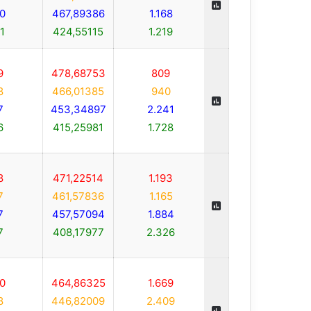
0
467,89386
1.168
1
424,55115
1.219
9
478,68753
809
8
466,01385
940
7
453,34897
2.241
6
415,25981
1.728
8
471,22514
1.193
7
461,57836
1.165
7
457,57094
1.884
7
408,17977
2.326
0
464,86325
1.669
8
446,82009
2.409