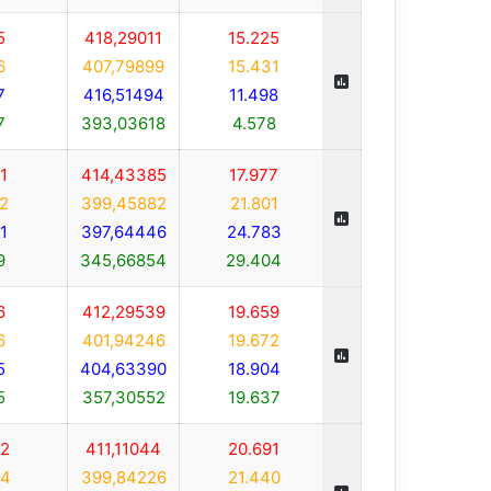
5
418,29011
15.225
6
407,79899
15.431
7
416,51494
11.498
7
393,03618
4.578
1
414,43385
17.977
2
399,45882
21.801
1
397,64446
24.783
9
345,66854
29.404
6
412,29539
19.659
6
401,94246
19.672
5
404,63390
18.904
5
357,30552
19.637
2
411,11044
20.691
4
399,84226
21.440