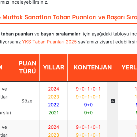
ızı inceleyebilirsiniz.
 Mutfak Sanatları
Taban Puanları ve Başarı Sır
t
taban puanları
ve
başarı sıralamaları
için aşağıdaki tabloyu inc
stiyorsanız
YKS Taban Puanları 2025
sayfamızı ziyaret edebilirsin
PUAN
M
YILLAR
KONTENJAN
YERL
TÜRÜ
 ve
2024
9+0+1+0+1
1
ları
2023
9+0+1+0+1
1
Sözel
)
2022
9+0
urslu)
2021
9+0
 ve
2024
9+0+1+0+1
1
ları
2023
9+0+1+0+1
1