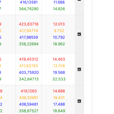
7
416,13581
11.688
7
364,76290
14.826
9
423,63716
12.013
6
417,94774
9.752
5
417,98559
10.792
8
358,22694
18.962
5
419,45312
14.463
3
411,63763
13.016
3
403,75920
19.568
9
342,64713
32.533
9
419,1263
14.688
4
406,30991
16.401
2
406,59481
17.488
2
358,67527
18.649