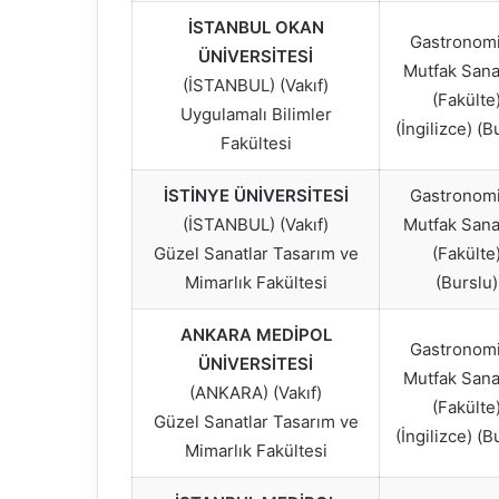
İSTANBUL OKAN
Gastronomi
ÜNİVERSİTESİ
Mutfak Sanat
(İSTANBUL) (Vakıf)
(Fakülte
Uygulamalı Bilimler
(İngilizce) (B
Fakültesi
İSTİNYE ÜNİVERSİTESİ
Gastronomi
(İSTANBUL) (Vakıf)
Mutfak Sanat
Güzel Sanatlar Tasarım ve
(Fakülte
Mimarlık Fakültesi
(Burslu)
ANKARA MEDİPOL
Gastronomi
ÜNİVERSİTESİ
Mutfak Sanat
(ANKARA) (Vakıf)
(Fakülte
Güzel Sanatlar Tasarım ve
(İngilizce) (B
Mimarlık Fakültesi