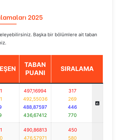
alamaları 2025
eleyebilirsiniz. Başka bir bölümlere ait taban
iz.
TABAN
EŞEN
SIRALAMA
PUANI
1
497,16994
317
1
492,55036
269
9
488,87597
446
9
436,67412
770
1
490,86813
450
0
476,57971
580