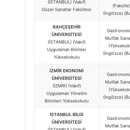
(İSTANBUL) (Vakıf)
(Fakülte
Güzel Sanatlar Fakültesi
(İngilizce) (B
BAHÇEŞEHİR
Gastronomi
ÜNİVERSİTESİ
Mutfak Sanat
(İSTANBUL) (Vakıf)
(Yüksekok
Uygulamalı Bilimler
(İngilizce) (B
Yüksekokulu
İZMİR EKONOMİ
Gastronomi
ÜNİVERSİTESİ
Mutfak Sanat
(İZMİR) (Vakıf)
(Yüksekok
Uygulamalı Yönetim
(İngilizce) (B
Bilimleri Yüksekokulu
İSTANBUL BİLGİ
Gastronomi
ÜNİVERSİTESİ
Mutfak Sanat
(İSTANBUL) (Vakıf)