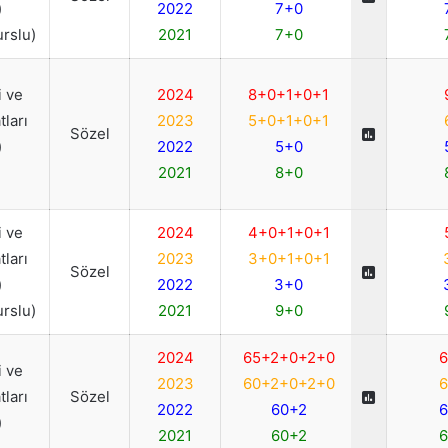
)
2022
7+0
urslu)
2021
7+0
 ve
2024
8+0+1+0+1
ları
2023
5+0+1+0+1
Sözel
)
2022
5+0
2021
8+0
 ve
2024
4+0+1+0+1
ları
2023
3+0+1+0+1
Sözel
)
2022
3+0
urslu)
2021
9+0
2024
65+2+0+2+0
6
 ve
2023
60+2+0+2+0
6
ları
Sözel
2022
60+2
6
)
2021
60+2
6