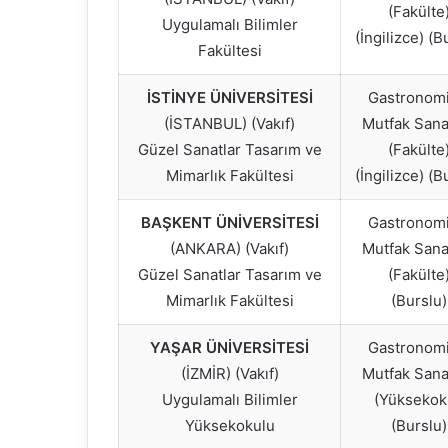
(Fakülte
Uygulamalı Bilimler
(İngilizce) (B
Fakültesi
İSTİNYE ÜNİVERSİTESİ
Gastronomi
(İSTANBUL) (Vakıf)
Mutfak Sanat
Güzel Sanatlar Tasarım ve
(Fakülte
Mimarlık Fakültesi
(İngilizce) (B
BAŞKENT ÜNİVERSİTESİ
Gastronomi
(ANKARA) (Vakıf)
Mutfak Sanat
Güzel Sanatlar Tasarım ve
(Fakülte
Mimarlık Fakültesi
(Burslu)
YAŞAR ÜNİVERSİTESİ
Gastronomi
(İZMİR) (Vakıf)
Mutfak Sanat
Uygulamalı Bilimler
(Yüksekok
Yüksekokulu
(Burslu)