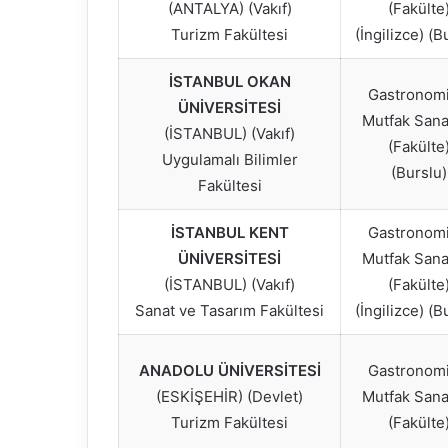
(ANTALYA) (Vakıf)
(Fakülte
Turizm Fakültesi
(İngilizce) (B
İSTANBUL OKAN
Gastronomi
ÜNİVERSİTESİ
Mutfak Sanat
(İSTANBUL) (Vakıf)
(Fakülte
Uygulamalı Bilimler
(Burslu)
Fakültesi
İSTANBUL KENT
Gastronomi
ÜNİVERSİTESİ
Mutfak Sanat
(İSTANBUL) (Vakıf)
(Fakülte
Sanat ve Tasarım Fakültesi
(İngilizce) (B
ANADOLU ÜNİVERSİTESİ
Gastronomi
(ESKİŞEHİR) (Devlet)
Mutfak Sanat
Turizm Fakültesi
(Fakülte