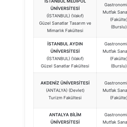
İSTANBUL MEDİPOL
Gastronomi
ÜNİVERSİTESİ
Mutfak Sanat
(İSTANBUL) (Vakıf)
(Fakülte
Güzel Sanatlar Tasarım ve
(Burslu)
Mimarlık Fakültesi
İSTANBUL AYDIN
Gastronomi
ÜNİVERSİTESİ
Mutfak Sanat
(İSTANBUL) (Vakıf)
(Fakülte
Güzel Sanatlar Fakültesi
(Burslu)
AKDENİZ ÜNİVERSİTESİ
Gastronomi
(ANTALYA) (Devlet)
Mutfak Sanat
Turizm Fakültesi
(Fakülte
ANTALYA BİLİM
Gastronomi
ÜNİVERSİTESİ
Mutfak Sanat