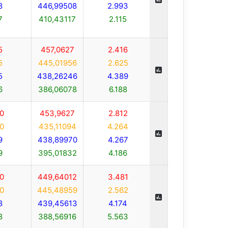
8
446,99508
2.993
7
410,43117
2.115
5
457,0627
2.416
5
445,01956
2.625
5
438,26246
4.389
6
386,06078
6.188
0
453,9627
2.812
0
435,11094
4.264
9
438,89970
4.267
9
395,01832
4.186
0
449,64012
3.481
0
445,48959
2.562
8
439,45613
4.174
8
388,56916
5.563