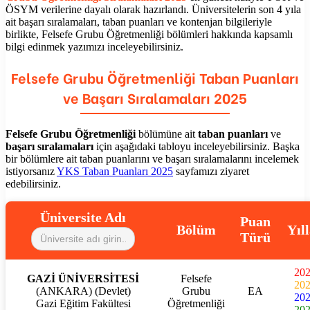
ÖSYM verilerine dayalı olarak hazırlandı. Üniversitelerin son 4 yıla
ait başarı sıralamaları, taban puanları ve kontenjan bilgileriyle
birlikte,
Felsefe Grubu Öğretmenliği
bölümleri hakkında kapsamlı
bilgi edinmek yazımızı inceleyebilirsiniz.
Felsefe Grubu Öğretmenliği
Taban Puanları
ve Başarı Sıralamaları 2025
Felsefe Grubu Öğretmenliği
bölümüne ait
taban puanları
ve
başarı sıralamaları
için aşağıdaki tabloyu inceleyebilirsiniz. Başka
bir bölümlere ait taban puanlarını ve başarı sıralamalarını incelemek
istiyorsanız
YKS Taban Puanları 2025
sayfamızı ziyaret
edebilirsiniz.
Üniversite Adı
Puan
Bölüm
Yıl
Türü
20
GAZİ ÜNİVERSİTESİ
Felsefe
20
(ANKARA) (Devlet)
Grubu
EA
20
Gazi Eğitim Fakültesi
Öğretmenliği
20