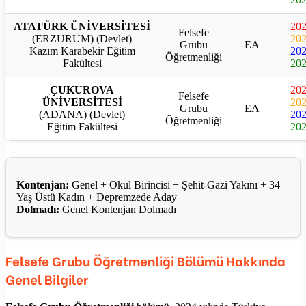
ATATÜRK ÜNİVERSİTESİ
20
Felsefe
(ERZURUM) (Devlet)
20
Grubu
EA
Kazım Karabekir Eğitim
20
Öğretmenliği
Fakültesi
20
ÇUKUROVA
20
Felsefe
ÜNİVERSİTESİ
20
Grubu
EA
(ADANA) (Devlet)
20
Öğretmenliği
Eğitim Fakültesi
20
Kontenjan:
Genel + Okul Birincisi + Şehit-Gazi Yakını + 34
Yaş Üstü Kadın + Depremzede Aday
Dolmadı:
Genel Kontenjan Dolmadı
Felsefe Grubu Öğretmenliği
Bölümü Hakkında
Genel Bilgiler