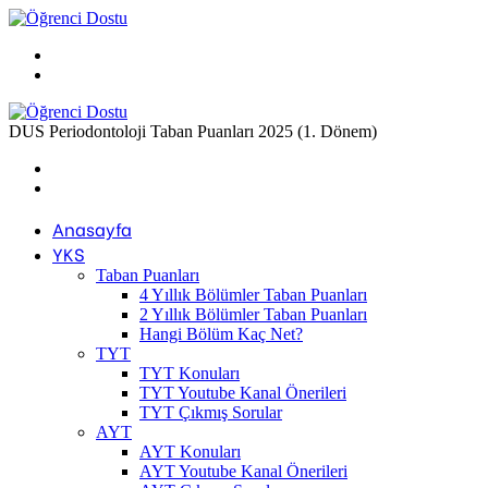
Menü
Arama
yap
...
DUS Periodontoloji Taban Puanları 2025 (1. Dönem)
Previous
post
Next
post
Anasayfa
YKS
Taban Puanları
4 Yıllık Bölümler Taban Puanları
2 Yıllık Bölümler Taban Puanları
Hangi Bölüm Kaç Net?
TYT
TYT Konuları
TYT Youtube Kanal Önerileri
TYT Çıkmış Sorular
AYT
AYT Konuları
AYT Youtube Kanal Önerileri