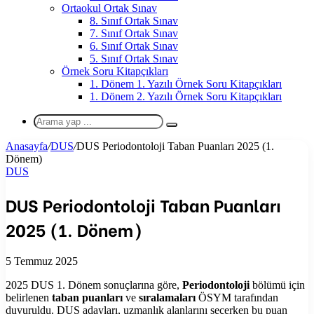
Ortaokul Ortak Sınav
8. Sınıf Ortak Sınav
7. Sınıf Ortak Sınav
6. Sınıf Ortak Sınav
5. Sınıf Ortak Sınav
Örnek Soru Kitapçıkları
1. Dönem 1. Yazılı Örnek Soru Kitapçıkları
1. Dönem 2. Yazılı Örnek Soru Kitapçıkları
Arama
yap
Anasayfa
/
DUS
/
DUS Periodontoloji Taban Puanları 2025 (1.
...
Dönem)
DUS
DUS Periodontoloji Taban Puanları
2025 (1. Dönem)
5 Temmuz 2025
2025 DUS 1. Dönem sonuçlarına göre,
Periodontoloji
bölümü için
belirlenen
taban puanları
ve
sıralamaları
ÖSYM tarafından
duyuruldu. DUS adayları, uzmanlık alanlarını seçerken bu puan