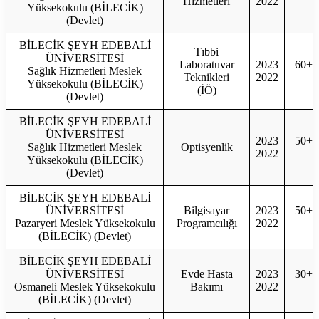
Hizmetleri
2022
4
Yüksekokulu (BİLECİK)
(Devlet)
BİLECİK ŞEYH EDEBALİ
Tıbbi
ÜNİVERSİTESİ
Laboratuvar
2023
60+2
Sağlık Hizmetleri Meslek
Teknikleri
2022
6
Yüksekokulu (BİLECİK)
(İÖ)
(Devlet)
BİLECİK ŞEYH EDEBALİ
ÜNİVERSİTESİ
2023
50+2
Sağlık Hizmetleri Meslek
Optisyenlik
2022
5
Yüksekokulu (BİLECİK)
(Devlet)
BİLECİK ŞEYH EDEBALİ
ÜNİVERSİTESİ
Bilgisayar
2023
50+2
Pazaryeri Meslek Yüksekokulu
Programcılığı
2022
5
(BİLECİK) (Devlet)
BİLECİK ŞEYH EDEBALİ
ÜNİVERSİTESİ
Evde Hasta
2023
30+1
Osmaneli Meslek Yüksekokulu
Bakımı
2022
3
(BİLECİK) (Devlet)