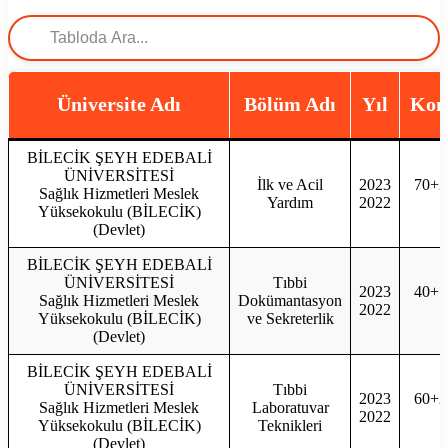
Üniversite Adı
Bölüm Adı
Yıl
Kon
BİLECİK ŞEYH EDEBALİ
ÜNİVERSİTESİ
İlk ve Acil
2023
70+2
Sağlık Hizmetleri Meslek
Yardım
2022
7
Yüksekokulu (BİLECİK)
(Devlet)
BİLECİK ŞEYH EDEBALİ
ÜNİVERSİTESİ
Tıbbi
2023
40+1
Sağlık Hizmetleri Meslek
Dokümantasyon
2022
4
Yüksekokulu (BİLECİK)
ve Sekreterlik
(Devlet)
BİLECİK ŞEYH EDEBALİ
ÜNİVERSİTESİ
Tıbbi
2023
60+2
Sağlık Hizmetleri Meslek
Laboratuvar
2022
6
Yüksekokulu (BİLECİK)
Teknikleri
(Devlet)