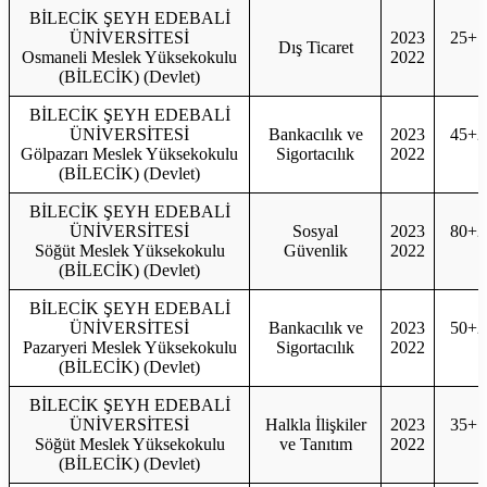
BİLECİK ŞEYH EDEBALİ
ÜNİVERSİTESİ
2023
25+1
Dış Ticaret
Osmaneli Meslek Yüksekokulu
2022
2
(BİLECİK) (Devlet)
BİLECİK ŞEYH EDEBALİ
ÜNİVERSİTESİ
Bankacılık ve
2023
45+2
Gölpazarı Meslek Yüksekokulu
Sigortacılık
2022
4
(BİLECİK) (Devlet)
BİLECİK ŞEYH EDEBALİ
ÜNİVERSİTESİ
Sosyal
2023
80+2
Söğüt Meslek Yüksekokulu
Güvenlik
2022
8
(BİLECİK) (Devlet)
BİLECİK ŞEYH EDEBALİ
ÜNİVERSİTESİ
Bankacılık ve
2023
50+2
Pazaryeri Meslek Yüksekokulu
Sigortacılık
2022
5
(BİLECİK) (Devlet)
BİLECİK ŞEYH EDEBALİ
ÜNİVERSİTESİ
Halkla İlişkiler
2023
35+1
Söğüt Meslek Yüksekokulu
ve Tanıtım
2022
3
(BİLECİK) (Devlet)