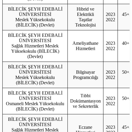
BİLECİK ŞEYH EDEBALİ
Hibrid ve
ÜNİVERSİTESİ
Elektrikli
2023
45+2
Meslek Yüksekokulu
Taşıtlar
2022
4
(BİLECİK) (Devlet)
Teknolojisi
BİLECİK ŞEYH EDEBALİ
ÜNİVERSİTESİ
Ameliyathane
2023
40+1
Sağlık Hizmetleri Meslek
Hizmetleri
2022
4
Yüksekokulu (BİLECİK)
(Devlet)
BİLECİK ŞEYH EDEBALİ
ÜNİVERSİTESİ
Bilgisayar
2023
50+2
Meslek Yüksekokulu
Programcılığı
2022
5
(BİLECİK) (Devlet)
BİLECİK ŞEYH EDEBALİ
Tıbbi
ÜNİVERSİTESİ
2023
50+2
Dokümantasyon
Osmaneli Meslek Yüksekokulu
2022
5
ve Sekreterlik
(BİLECİK) (Devlet)
BİLECİK ŞEYH EDEBALİ
ÜNİVERSİTESİ
Eczane
2023
45+2
Sağlık Hizmetleri Meslek