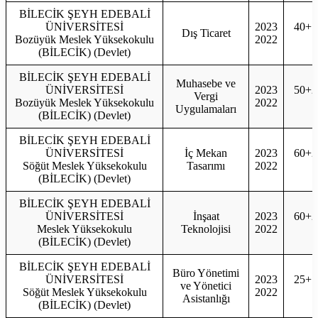
BİLECİK ŞEYH EDEBALİ
ÜNİVERSİTESİ
2023
40+1
Dış Ticaret
Bozüyük Meslek Yüksekokulu
2022
4
(BİLECİK) (Devlet)
BİLECİK ŞEYH EDEBALİ
Muhasebe ve
ÜNİVERSİTESİ
2023
50+2
Vergi
Bozüyük Meslek Yüksekokulu
2022
5
Uygulamaları
(BİLECİK) (Devlet)
BİLECİK ŞEYH EDEBALİ
ÜNİVERSİTESİ
İç Mekan
2023
60+2
Söğüt Meslek Yüksekokulu
Tasarımı
2022
6
(BİLECİK) (Devlet)
BİLECİK ŞEYH EDEBALİ
ÜNİVERSİTESİ
İnşaat
2023
60+2
Meslek Yüksekokulu
Teknolojisi
2022
6
(BİLECİK) (Devlet)
BİLECİK ŞEYH EDEBALİ
Büro Yönetimi
ÜNİVERSİTESİ
2023
25+1
ve Yönetici
Söğüt Meslek Yüksekokulu
2022
2
Asistanlığı
(BİLECİK) (Devlet)