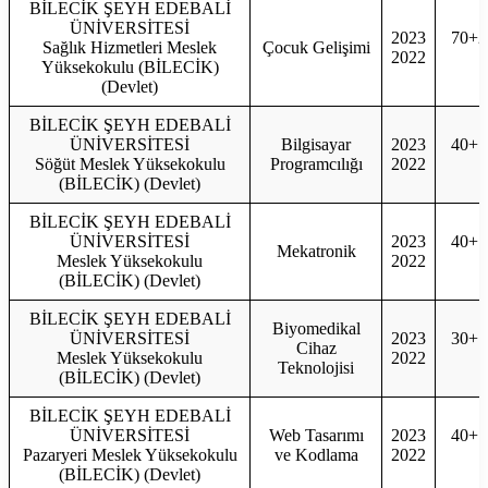
BİLECİK ŞEYH EDEBALİ
ÜNİVERSİTESİ
2023
70+2
Sağlık Hizmetleri Meslek
Çocuk Gelişimi
2022
7
Yüksekokulu (BİLECİK)
(Devlet)
BİLECİK ŞEYH EDEBALİ
ÜNİVERSİTESİ
Bilgisayar
2023
40+1
Söğüt Meslek Yüksekokulu
Programcılığı
2022
4
(BİLECİK) (Devlet)
BİLECİK ŞEYH EDEBALİ
ÜNİVERSİTESİ
2023
40+1
Mekatronik
Meslek Yüksekokulu
2022
4
(BİLECİK) (Devlet)
BİLECİK ŞEYH EDEBALİ
Biyomedikal
ÜNİVERSİTESİ
2023
30+1
Cihaz
Meslek Yüksekokulu
2022
3
Teknolojisi
(BİLECİK) (Devlet)
BİLECİK ŞEYH EDEBALİ
ÜNİVERSİTESİ
Web Tasarımı
2023
40+1
Pazaryeri Meslek Yüksekokulu
ve Kodlama
2022
4
(BİLECİK) (Devlet)