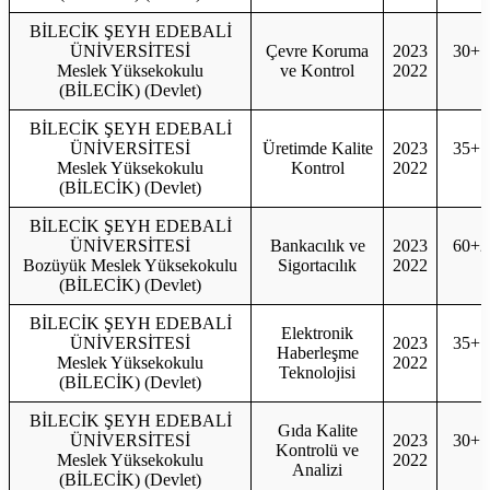
BİLECİK ŞEYH EDEBALİ
ÜNİVERSİTESİ
Çevre Koruma
2023
30+1
Meslek Yüksekokulu
ve Kontrol
2022
3
(BİLECİK) (Devlet)
BİLECİK ŞEYH EDEBALİ
ÜNİVERSİTESİ
Üretimde Kalite
2023
35+1
Meslek Yüksekokulu
Kontrol
2022
3
(BİLECİK) (Devlet)
BİLECİK ŞEYH EDEBALİ
ÜNİVERSİTESİ
Bankacılık ve
2023
60+2
Bozüyük Meslek Yüksekokulu
Sigortacılık
2022
6
(BİLECİK) (Devlet)
BİLECİK ŞEYH EDEBALİ
Elektronik
ÜNİVERSİTESİ
2023
35+1
Haberleşme
Meslek Yüksekokulu
2022
3
Teknolojisi
(BİLECİK) (Devlet)
BİLECİK ŞEYH EDEBALİ
Gıda Kalite
ÜNİVERSİTESİ
2023
30+1
Kontrolü ve
Meslek Yüksekokulu
2022
3
Analizi
(BİLECİK) (Devlet)