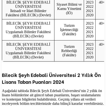
BİLECİK ŞEYH EDEBALİ
2023
40+
Siyaset Bilimi ve
ÜNİVERSİTESİ
2022
Kamu Yönetimi
İktisadi ve İdari Bilimler
2021
(İÖ)
Fakültesi (BİLECİK) (Devlet)
2020
BİLECİK ŞEYH EDEBALİ
2023
40+
Turizm
ÜNİVERSİTESİ
2022
İşletmeciliği
Uygulamalı Bilimler Fakültesi
2021
(Fakülte)
(BİLECİK) (Devlet)
2020
BİLECİK ŞEYH EDEBALİ
2023
40+
Turizm
ÜNİVERSİTESİ
2022
Rehberliği
Uygulamalı Bilimler Fakültesi
2021
(Fakülte)
(BİLECİK) (Devlet)
2020
Bilecik Şeyh Edebali Üniversitesi
2 Yıllık Ön
Lisans Taban Puanları
2024
Aşağıdaki tabloda
Bilecik Şeyh Edebali Üniversitesi
‘nin 2 yıllık ön
lisans bölümlerine ait güncel taban puanlarını, başarı sıralamalarını
ve kontenjan bilgilerini bulabilirsiniz. Geçmiş yıllara ait verileri
inceleyerek bölüm tercihlerinizde daha bilinçli kararlar verebilirsiniz.