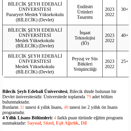
BİLECİK ŞEYH EDEBALİ
Endüstri
ÜNİVERSİTESİ
2023
30+1
Ürünleri
Pazaryeri Meslek Yüksekokulu
2022
3
Tasarımı
(BİLECİK) (Devlet)
BİLECİK ŞEYH EDEBALİ
İnşaat
ÜNİVERSİTESİ
2023
40+1
Teknolojisi
Meslek Yüksekokulu
2022
4
(İÖ)
(BİLECİK) (Devlet)
BİLECİK ŞEYH EDEBALİ
Peyzaj ve Süs
ÜNİVERSİTESİ
2023
25+1
Bitkileri
Meslek Yüksekokulu
2022
2
Yetiştiriciliği
(BİLECİK) (Devlet)
Bilecik Şeyh Edebali Üniversitesi
, Bilecik ilinde bulunan bir
Devlet üniversitesidir. Üniversitede toplamda
79
adet bölüm
bulunmaktadır.
Bunların
31
tanesi 4 yıllık lisans,
48
tanesi ise 2 yıllık ön lisans
programıdır.
4 Yıllık Lisans Bölümleri:
4
farklı puan türünde eğitim programı
sunmaktadır:
Sayısal
,
Sözel
,
Eşit Ağırlık
,
Dil