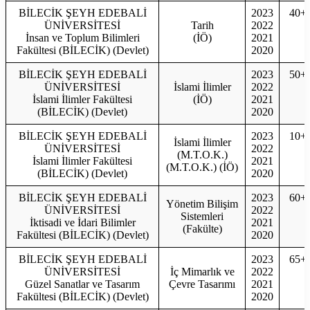
BİLECİK ŞEYH EDEBALİ
2023
40+
ÜNİVERSİTESİ
Tarih
2022
İnsan ve Toplum Bilimleri
(İÖ)
2021
Fakültesi (BİLECİK) (Devlet)
2020
BİLECİK ŞEYH EDEBALİ
2023
50+
ÜNİVERSİTESİ
İslami İlimler
2022
İslami İlimler Fakültesi
(İÖ)
2021
(BİLECİK) (Devlet)
2020
BİLECİK ŞEYH EDEBALİ
2023
10+
İslami İlimler
ÜNİVERSİTESİ
2022
(M.T.O.K.)
İslami İlimler Fakültesi
2021
(M.T.O.K.) (İÖ)
(BİLECİK) (Devlet)
2020
BİLECİK ŞEYH EDEBALİ
2023
60+
Yönetim Bilişim
ÜNİVERSİTESİ
2022
Sistemleri
İktisadi ve İdari Bilimler
2021
(Fakülte)
Fakültesi (BİLECİK) (Devlet)
2020
BİLECİK ŞEYH EDEBALİ
2023
65+
ÜNİVERSİTESİ
İç Mimarlık ve
2022
Güzel Sanatlar ve Tasarım
Çevre Tasarımı
2021
Fakültesi (BİLECİK) (Devlet)
2020