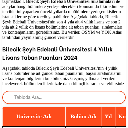
taşımaktadır.
Bilecik Şeyh Edebali Üniversitesi Sıralamaları
ile
adaylar hangi bölümlere yerleşebilecekleri konusunda fikir edinir ve
tercihlerini yaparken önceki yıllarda o bölümlere yerleşen kişilerin
istatistiklerine göre tercih yapabilirler. Aşağıdaki tabloda, Bilecik
Şeyh Edebali Üniversitesi'nin son 4 yıla ait 4 yıllık lisans ve son 2
yıla ait 2 yıllık ön lisans bölümlerine ait taban puanları, sıralamaları
ve kontenjanlarını görebilirsiniz. Bu veriler, ÖSYM ve YÖK Atlas
tarafından yayınlanmış güncel verilerdir.
Bilecik Şeyh Edebali Üniversitesi
4 Yıllık
Lisans Taban Puanları
2024
Aşağıdaki tabloda
Bilecik Şeyh Edebali Üniversitesi
‘nin 4 yıllık
lisans bölümlerine ait güncel taban puanlarını, başarı sıralamalarını
ve kontenjan bilgilerini bulabilirsiniz. Geçmiş yıllara ait verileri
inceleyerek bölüm tercihlerinizde daha bilinçli kararlar verebilirsiniz.
Üniversite Adı
Bölüm Adı
Yıl
Kon