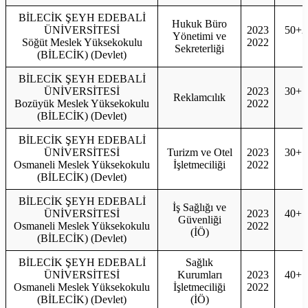
BİLECİK ŞEYH EDEBALİ
Hukuk Büro
ÜNİVERSİTESİ
2023
50+2
Yönetimi ve
Söğüt Meslek Yüksekokulu
2022
5
Sekreterliği
(BİLECİK) (Devlet)
BİLECİK ŞEYH EDEBALİ
ÜNİVERSİTESİ
2023
30+1
Reklamcılık
Bozüyük Meslek Yüksekokulu
2022
3
(BİLECİK) (Devlet)
BİLECİK ŞEYH EDEBALİ
ÜNİVERSİTESİ
Turizm ve Otel
2023
30+1
Osmaneli Meslek Yüksekokulu
İşletmeciliği
2022
3
(BİLECİK) (Devlet)
BİLECİK ŞEYH EDEBALİ
İş Sağlığı ve
ÜNİVERSİTESİ
2023
40+1
Güvenliği
Osmaneli Meslek Yüksekokulu
2022
4
(İÖ)
(BİLECİK) (Devlet)
BİLECİK ŞEYH EDEBALİ
Sağlık
ÜNİVERSİTESİ
Kurumları
2023
40+1
Osmaneli Meslek Yüksekokulu
İşletmeciliği
2022
4
(BİLECİK) (Devlet)
(İÖ)