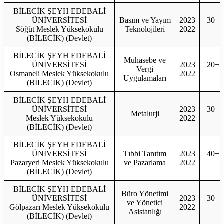
BİLECİK ŞEYH EDEBALİ
ÜNİVERSİTESİ
Basım ve Yayım
2023
30+1
Söğüt Meslek Yüksekokulu
Teknolojileri
2022
3
(BİLECİK) (Devlet)
BİLECİK ŞEYH EDEBALİ
Muhasebe ve
ÜNİVERSİTESİ
2023
20+1
Vergi
Osmaneli Meslek Yüksekokulu
2022
2
Uygulamaları
(BİLECİK) (Devlet)
BİLECİK ŞEYH EDEBALİ
ÜNİVERSİTESİ
2023
30+1
Metalurji
Meslek Yüksekokulu
2022
3
(BİLECİK) (Devlet)
BİLECİK ŞEYH EDEBALİ
ÜNİVERSİTESİ
Tıbbi Tanıtım
2023
40+1
Pazaryeri Meslek Yüksekokulu
ve Pazarlama
2022
4
(BİLECİK) (Devlet)
BİLECİK ŞEYH EDEBALİ
Büro Yönetimi
ÜNİVERSİTESİ
2023
30+1
ve Yönetici
Gölpazarı Meslek Yüksekokulu
2022
3
Asistanlığı
(BİLECİK) (Devlet)