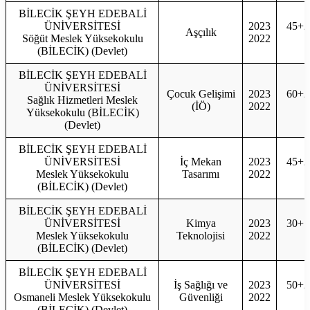
BİLECİK ŞEYH EDEBALİ
ÜNİVERSİTESİ
2023
45+2
Aşçılık
Söğüt Meslek Yüksekokulu
2022
4
(BİLECİK) (Devlet)
BİLECİK ŞEYH EDEBALİ
ÜNİVERSİTESİ
Çocuk Gelişimi
2023
60+2
Sağlık Hizmetleri Meslek
(İÖ)
2022
6
Yüksekokulu (BİLECİK)
(Devlet)
BİLECİK ŞEYH EDEBALİ
ÜNİVERSİTESİ
İç Mekan
2023
45+2
Meslek Yüksekokulu
Tasarımı
2022
4
(BİLECİK) (Devlet)
BİLECİK ŞEYH EDEBALİ
ÜNİVERSİTESİ
Kimya
2023
30+1
Meslek Yüksekokulu
Teknolojisi
2022
3
(BİLECİK) (Devlet)
BİLECİK ŞEYH EDEBALİ
ÜNİVERSİTESİ
İş Sağlığı ve
2023
50+2
Osmaneli Meslek Yüksekokulu
Güvenliği
2022
5
(BİLECİK) (Devlet)