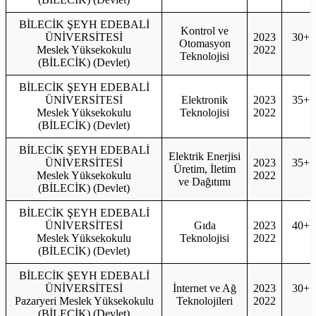
BİLECİK ŞEYH EDEBALİ
Kontrol ve
ÜNİVERSİTESİ
2023
30+1
Otomasyon
Meslek Yüksekokulu
2022
3
Teknolojisi
(BİLECİK) (Devlet)
BİLECİK ŞEYH EDEBALİ
ÜNİVERSİTESİ
Elektronik
2023
35+1
Meslek Yüksekokulu
Teknolojisi
2022
3
(BİLECİK) (Devlet)
BİLECİK ŞEYH EDEBALİ
Elektrik Enerjisi
ÜNİVERSİTESİ
2023
35+1
Üretim, İletim
Meslek Yüksekokulu
2022
3
ve Dağıtımı
(BİLECİK) (Devlet)
BİLECİK ŞEYH EDEBALİ
ÜNİVERSİTESİ
Gıda
2023
40+1
Meslek Yüksekokulu
Teknolojisi
2022
4
(BİLECİK) (Devlet)
BİLECİK ŞEYH EDEBALİ
ÜNİVERSİTESİ
İnternet ve Ağ
2023
30+1
Pazaryeri Meslek Yüksekokulu
Teknolojileri
2022
3
(BİLECİK) (Devlet)