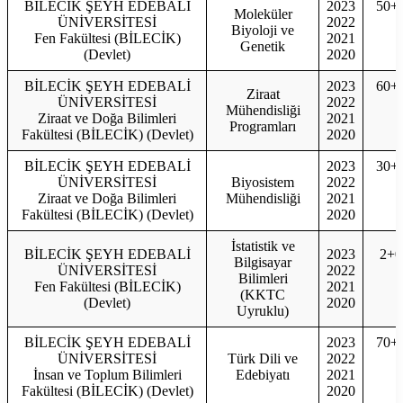
BİLECİK ŞEYH EDEBALİ
2023
50+
Moleküler
ÜNİVERSİTESİ
2022
Biyoloji ve
Fen Fakültesi (BİLECİK)
2021
Genetik
(Devlet)
2020
BİLECİK ŞEYH EDEBALİ
2023
60+
Ziraat
ÜNİVERSİTESİ
2022
Mühendisliği
Ziraat ve Doğa Bilimleri
2021
Programları
Fakültesi (BİLECİK) (Devlet)
2020
BİLECİK ŞEYH EDEBALİ
2023
30+
ÜNİVERSİTESİ
Biyosistem
2022
Ziraat ve Doğa Bilimleri
Mühendisliği
2021
Fakültesi (BİLECİK) (Devlet)
2020
İstatistik ve
BİLECİK ŞEYH EDEBALİ
2023
2+0
Bilgisayar
ÜNİVERSİTESİ
2022
Bilimleri
Fen Fakültesi (BİLECİK)
2021
(KKTC
(Devlet)
2020
Uyruklu)
BİLECİK ŞEYH EDEBALİ
2023
70+
ÜNİVERSİTESİ
Türk Dili ve
2022
İnsan ve Toplum Bilimleri
Edebiyatı
2021
Fakültesi (BİLECİK) (Devlet)
2020