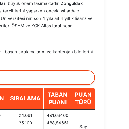
ları
büyük önem taşımaktadır.
Zonguldak
 tercihlerini yaparken önceki yıllarda o
niversitesi'nin son 4 yıla ait 4 yıllık lisans ve
 veriler, ÖSYM ve YÖK Atlas tarafından
ı, başarı sıralamalarını ve kontenjan bilgilerini
TABAN
PUAN
AN
SIRALAMA
PUANI
TÜRÜ
0
24.091
491,68460
25.100
488,84661
Say