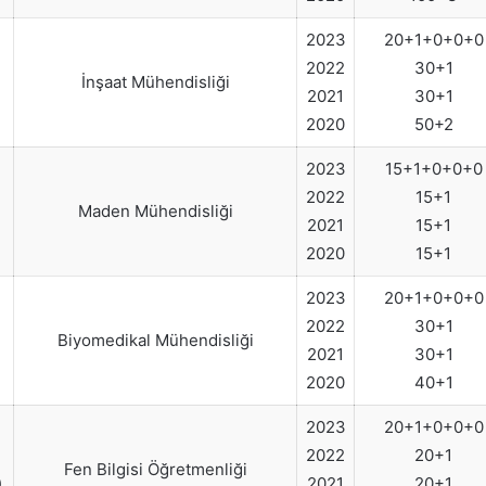
2023
20+1+0+0+0
2022
30+1
İnşaat Mühendisliği
)
2021
30+1
2020
50+2
2023
15+1+0+0+0
2022
15+1
Maden Mühendisliği
)
2021
15+1
2020
15+1
2023
20+1+0+0+0
2022
30+1
Biyomedikal Mühendisliği
)
2021
30+1
2020
40+1
2023
20+1+0+0+0
2022
20+1
Fen Bilgisi Öğretmenliği
)
2021
20+1