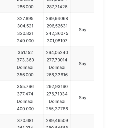
286.000
287,71426
327.895
299,94068
304.521
296,52631
Say
320.821
242,36075
249.000
301,98197
351.152
294,05240
373.360
277,70014
Say
Dolmadı
Dolmadı
356.000
266,33616
355.796
292,93160
377.474
276,71034
Say
Dolmadı
Dolmadı
400.000
255,37786
370.681
289,46509
361.274
280,64668