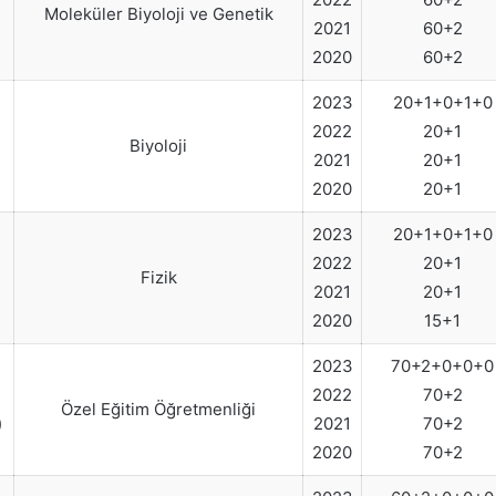
Moleküler Biyoloji ve Genetik
2021
60+2
2020
60+2
2023
20+1+0+1+0
2022
20+1
Biyoloji
2021
20+1
2020
20+1
2023
20+1+0+1+0
2022
20+1
Fizik
2021
20+1
2020
15+1
2023
70+2+0+0+0
2022
70+2
Özel Eğitim Öğretmenliği
)
2021
70+2
2020
70+2