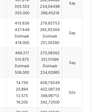
Say
355.503
234,04498
355.000
266,45218
415.836
279,83753
427.446
265,93364
Say
Dolmadı
Dolmadı
418.000
251,36380
469.217
270,08362
510.875
251,51566
Say
Dolmadı
Dolmadı
508.000
234,62985
14.756
408,79349
20.894
402,08739
Söz
13.575
366,98713
16.200
392,72500