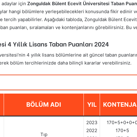
 adaylar için
Zonguldak Bülent Ecevit Üniversitesi Taban Puan
ylar hangi bölümlere yerleşebilecekleri konusunda fikir edinir ve
e tercih yapabilirler. Aşağıdaki tabloda, Zonguldak Bülent Ecevit Ü
 taban puanları, sıralamaları ve kontenjanlarını görebilirsiniz. Bu
esi
4 Yıllık Lisans Taban Puanları
2024
versitesi
‘nin 4 yıllık lisans bölümlerine ait güncel taban puanların
yerek bölüm tercihlerinizde daha bilinçli kararlar verebilirsiniz.
BÖLÜM ADI
YIL
KONTENJ
2023
170+5+0+0+
2022
170+5
Tıp