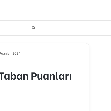
Arama
yap
Puanları 2024
...
 Taban Puanları