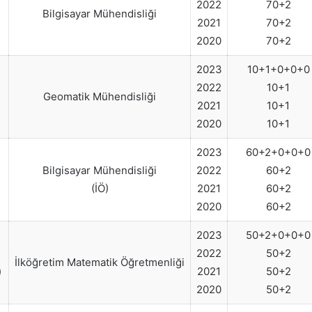
2022
70+2
Bilgisayar Mühendisliği
)
2021
70+2
2020
70+2
2023
10+1+0+0+0
2022
10+1
Geomatik Mühendisliği
)
2021
10+1
2020
10+1
2023
60+2+0+0+0
Bilgisayar Mühendisliği
2022
60+2
)
(İÖ)
2021
60+2
2020
60+2
2023
50+2+0+0+0
2022
50+2
İlköğretim Matematik Öğretmenliği
)
2021
50+2
2020
50+2