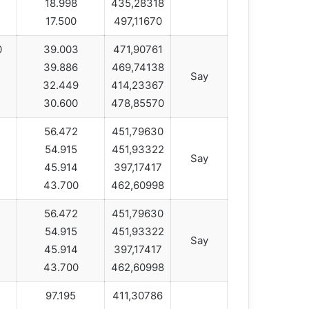
18.998
435,28318
17.500
497,11670
0
39.003
471,90761
39.886
469,74138
Say
32.449
414,23367
30.600
478,85570
56.472
451,79630
54.915
451,93322
Say
45.914
397,17417
43.700
462,60998
56.472
451,79630
54.915
451,93322
Say
45.914
397,17417
43.700
462,60998
97.195
411,30786