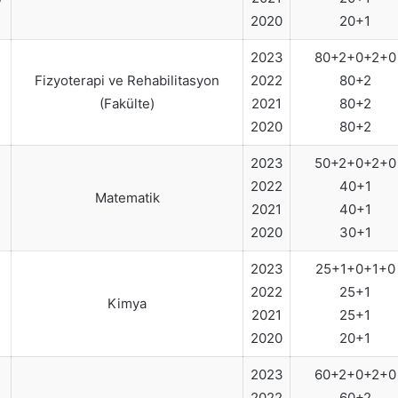
2020
20+1
2023
80+2+0+2+0
Fizyoterapi ve Rehabilitasyon
2022
80+2
(Fakülte)
2021
80+2
2020
80+2
2023
50+2+0+2+0
2022
40+1
Matematik
2021
40+1
2020
30+1
2023
25+1+0+1+0
2022
25+1
Kimya
2021
25+1
2020
20+1
2023
60+2+0+2+0
2022
60+2