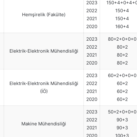
2023
150+4+0+4+
2022
150+4
Hemşirelik (Fakülte)
2021
150+4
2020
160+4
2023
80+2+0+0+0
2022
80+2
Elektrik-Elektronik Mühendisliği
)
2021
80+2
2020
80+2
2023
60+2+0+0+0
Elektrik-Elektronik Mühendisliği
2022
60+2
)
(İÖ)
2021
60+2
2020
60+2
2023
50+2+0+0+0
2022
90+3
Makine Mühendisliği
)
2021
90+3
2020
100+3