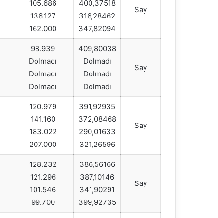
105.686
400,37518
Say
136.127
316,28462
162.000
347,82094
98.939
409,80038
Dolmadı
Dolmadı
Say
Dolmadı
Dolmadı
Dolmadı
Dolmadı
120.979
391,92935
141.160
372,08468
Say
183.022
290,01633
207.000
321,26596
128.232
386,56166
121.296
387,10146
Say
101.546
341,90291
99.700
399,92735