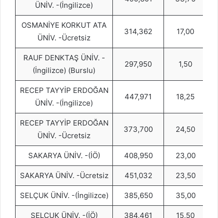
ÜNİV. -(İngilizce)
OSMANİYE KORKUT ATA
314,362
17,00
ÜNİV. -Ücretsiz
RAUF DENKTAŞ ÜNİV. -
297,950
1,50
(İngilizce) (Burslu)
RECEP TAYYİP ERDOĞAN
447,971
18,25
ÜNİV. -(İngilizce)
RECEP TAYYİP ERDOĞAN
373,700
24,50
ÜNİV. -Ücretsiz
SAKARYA ÜNİV. -(İÖ)
408,950
23,00
SAKARYA ÜNİV. -Ücretsiz
451,032
23,50
SELÇUK ÜNİV. -(İngilizce)
385,650
35,00
SELÇUK ÜNİV. -(İÖ)
384,461
15,50