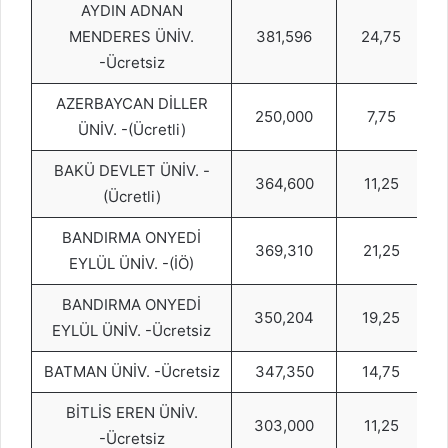
AYDIN ADNAN
MENDERES ÜNİV.
381,596
24,75
-Ücretsiz
AZERBAYCAN DİLLER
250,000
7,75
ÜNİV. -(Ücretli)
BAKÜ DEVLET ÜNİV. -
364,600
11,25
(Ücretli)
BANDIRMA ONYEDİ
369,310
21,25
EYLÜL ÜNİV. -(İÖ)
BANDIRMA ONYEDİ
350,204
19,25
EYLÜL ÜNİV. -Ücretsiz
BATMAN ÜNİV. -Ücretsiz
347,350
14,75
BİTLİS EREN ÜNİV.
303,000
11,25
-Ücretsiz