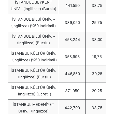
İSTANBUL BEYKENT
441,550
33,75
ÜNİV. -(İngilizce) (Burslu)
İSTANBUL BİLGİ ÜNİV. -
339,050
25,75
(İngilizce) (%50 İndirimli)
İSTANBUL BİLGİ ÜNİV. -
458,244
33,00
(İngilizce) (Burslu)
İSTANBUL KÜLTÜR ÜNİV.
358,993
19,75
-(İngilizce) (%50 İndirimli)
İSTANBUL KÜLTÜR ÜNİV.
446,850
30,25
-(İngilizce) (Burslu)
İSTANBUL KÜLTÜR ÜNİV.
371,050
20,25
-(İngilizce) (Ücretli)
İSTANBUL MEDENİYET
442,790
33,75
ÜNİV. -(İngilizce)