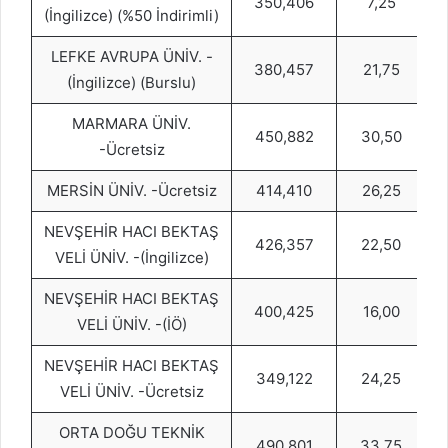
350,406
7,25
(İngilizce) (%50 İndirimli)
LEFKE AVRUPA ÜNİV. -
380,457
21,75
(İngilizce) (Burslu)
MARMARA ÜNİV.
450,882
30,50
-Ücretsiz
MERSİN ÜNİV. -Ücretsiz
414,410
26,25
NEVŞEHİR HACI BEKTAŞ
426,357
22,50
VELİ ÜNİV. -(İngilizce)
NEVŞEHİR HACI BEKTAŞ
400,425
16,00
VELİ ÜNİV. -(İÖ)
NEVŞEHİR HACI BEKTAŞ
349,122
24,25
VELİ ÜNİV. -Ücretsiz
ORTA DOĞU TEKNİK
490,801
33,75