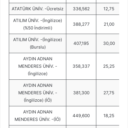
ATATÜRK ÜNİV. -Ücretsiz
336,562
12,75
ATILIM ÜNİV. -(İngilizce)
388,277
21,00
(%50 İndirimli)
ATILIM ÜNİV. -(İngilizce)
407,195
30,00
(Burslu)
AYDIN ADNAN
MENDERES ÜNİV. -
358,337
25,25
(İngilizce)
AYDIN ADNAN
MENDERES ÜNİV. -
381,300
27,75
(İngilizce) (İÖ)
AYDIN ADNAN
449,600
18,25
MENDERES ÜNİV. -(İÖ)