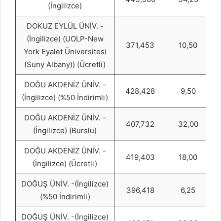
(İngilizce)
DOKUZ EYLÜL ÜNİV. -
(İngilizce) (UOLP-New
371,453
10,50
York Eyalet Üniversitesi
(Suny Albany)) (Ücretli)
DOĞU AKDENİZ ÜNİV. -
428,428
9,50
(İngilizce) (%50 İndirimli)
DOĞU AKDENİZ ÜNİV. -
407,732
32,00
(İngilizce) (Burslu)
DOĞU AKDENİZ ÜNİV. -
419,403
18,00
(İngilizce) (Ücretli)
DOĞUŞ ÜNİV. -(İngilizce)
396,418
6,25
(%50 İndirimli)
DOĞUŞ ÜNİV. -(İngilizce)