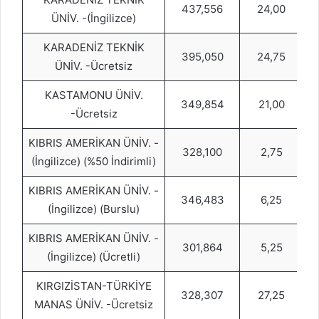
437,556
24,00
ÜNİV. -(İngilizce)
KARADENİZ TEKNİK
395,050
24,75
ÜNİV. -Ücretsiz
KASTAMONU ÜNİV.
349,854
21,00
-Ücretsiz
KIBRIS AMERİKAN ÜNİV. -
328,100
2,75
(İngilizce) (%50 İndirimli)
KIBRIS AMERİKAN ÜNİV. -
346,483
6,25
(İngilizce) (Burslu)
KIBRIS AMERİKAN ÜNİV. -
301,864
5,25
(İngilizce) (Ücretli)
KIRGIZİSTAN-TÜRKİYE
328,307
27,25
MANAS ÜNİV. -Ücretsiz