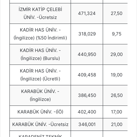
İZMİR KATİP ÇELEBİ
471,324
27,50
ÜNİV. -Ücretsiz
KADİR HAS ÜNİV. -
318,029
9,75
(İngilizce) (%50 İndirimli)
KADİR HAS ÜNİV. -
440,950
29,00
(İngilizce) (Burslu)
KADİR HAS ÜNİV. -
409,458
19,00
(İngilizce) (Ücretli)
KARABÜK ÜNİV. -
386,450
26,50
(İngilizce)
KARABÜK ÜNİV. -(İÖ)
402,400
17,00
KARABÜK ÜNİV. -Ücretsiz
346,001
21,00
KARADENİZ TEKNİK