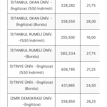
İSTANBUL OKAN ÜNİV. -
328,282
21,75
(İngilizce) (%50 İndirimli)
İSTANBUL OKAN ÜNİV. -
358,550
28,00
(İngilizce) (Burslu)
İSTANBUL RUMELİ ÜNİV.
255,500
19,00
-(%50 İndirimli)
İSTANBUL RUMELİ ÜNİV.
383,334
27,75
-(Burslu)
İSTİNYE ÜNİV. -(İngilizce)
409,785
21,25
(%50 İndirimli)
İSTİNYE ÜNİV. -(İngilizce)
431,965
24,50
(Burslu)
İZMİR DEMOKRASİ ÜNİV.
358,850
26,25
-(İngilizce)