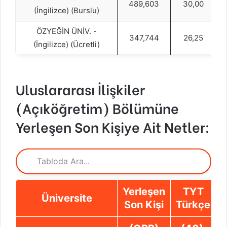
489,603
30,00
(İngilizce) (Burslu)
ÖZYEĞİN ÜNİV. -
347,744
26,25
(İngilizce) (Ücretli)
Uluslararası İlişkiler
(Açıköğretim) Bölümüne
Yerleşen Son Kişiye Ait Netler:
Yerleşen
TYT
Üniversite
Son Kişi
Türkçe
S