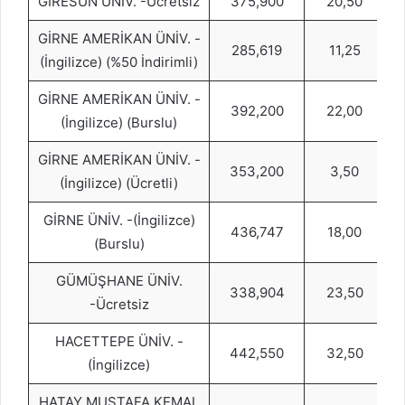
GİRESUN ÜNİV. -Ücretsiz
375,900
20,50
GİRNE AMERİKAN ÜNİV. -
285,619
11,25
(İngilizce) (%50 İndirimli)
GİRNE AMERİKAN ÜNİV. -
392,200
22,00
(İngilizce) (Burslu)
GİRNE AMERİKAN ÜNİV. -
353,200
3,50
(İngilizce) (Ücretli)
GİRNE ÜNİV. -(İngilizce)
436,747
18,00
(Burslu)
GÜMÜŞHANE ÜNİV.
338,904
23,50
-Ücretsiz
HACETTEPE ÜNİV. -
442,550
32,50
(İngilizce)
HATAY MUSTAFA KEMAL