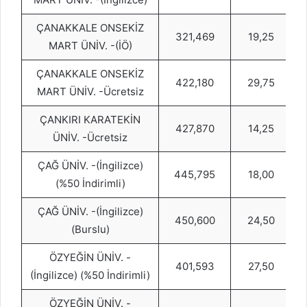
ÇANAKKALE ONSEKİZ
321,469
19,25
MART ÜNİV. -(İÖ)
ÇANAKKALE ONSEKİZ
422,180
29,75
MART ÜNİV. -Ücretsiz
ÇANKIRI KARATEKİN
427,870
14,25
ÜNİV. -Ücretsiz
ÇAĞ ÜNİV. -(İngilizce)
445,795
18,00
(%50 İndirimli)
ÇAĞ ÜNİV. -(İngilizce)
450,600
24,50
(Burslu)
ÖZYEĞİN ÜNİV. -
401,593
27,50
(İngilizce) (%50 İndirimli)
ÖZYEĞİN ÜNİV. -