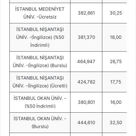
İSTANBUL MEDENİYET
382,661
30,25
ÜNİV. -Ücretsiz
İSTANBUL NİŞANTAŞI
ÜNİV. -(İngilizce) (%50
381,370
18,00
İndirimli)
İSTANBUL NİŞANTAŞI
464,947
26,75
ÜNİV. -(İngilizce) (Burslu)
İSTANBUL NİŞANTAŞI
424,782
17,75
ÜNİV. -(İngilizce) (Ücretli)
İSTANBUL OKAN ÜNİV. -
380,801
16,00
(%50 İndirimli)
İSTANBUL OKAN ÜNİV. -
444,610
32,50
(Burslu)