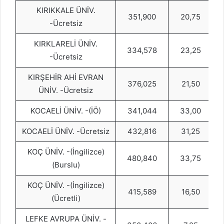
KIRIKKALE ÜNİV.
351,900
20,75
-Ücretsiz
KIRKLARELİ ÜNİV.
334,578
23,25
-Ücretsiz
KIRŞEHİR AHİ EVRAN
376,025
21,50
ÜNİV. -Ücretsiz
KOCAELİ ÜNİV. -(İÖ)
341,044
33,00
KOCAELİ ÜNİV. -Ücretsiz
432,816
31,25
KOÇ ÜNİV. -(İngilizce)
480,840
33,75
(Burslu)
KOÇ ÜNİV. -(İngilizce)
415,589
16,50
(Ücretli)
LEFKE AVRUPA ÜNİV. -