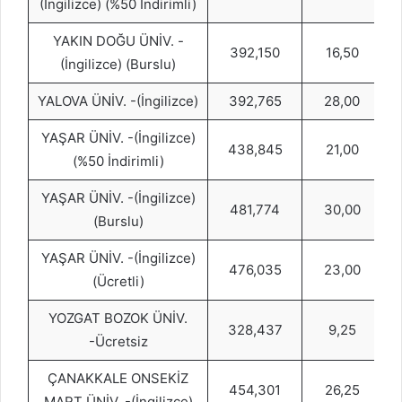
(İngilizce) (%50 İndirimli)
YAKIN DOĞU ÜNİV. -
392,150
16,50
(İngilizce) (Burslu)
YALOVA ÜNİV. -(İngilizce)
392,765
28,00
YAŞAR ÜNİV. -(İngilizce)
438,845
21,00
(%50 İndirimli)
YAŞAR ÜNİV. -(İngilizce)
481,774
30,00
(Burslu)
YAŞAR ÜNİV. -(İngilizce)
476,035
23,00
(Ücretli)
YOZGAT BOZOK ÜNİV.
328,437
9,25
-Ücretsiz
ÇANAKKALE ONSEKİZ
454,301
26,25
MART ÜNİV. -(İngilizce)