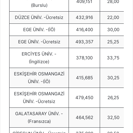
409,151
28,00
(Burslu)
DÜZCE ÜNİV. -Ücretsiz
432,916
22,00
EGE ÜNİV. -(İÖ)
416,400
30,00
EGE ÜNİV. -Ücretsiz
493,357
25,25
ERCİYES ÜNİV. -
378,100
33,75
(İngilizce)
ESKİŞEHİR OSMANGAZİ
415,685
30,25
ÜNİV. -(İÖ)
ESKİŞEHİR OSMANGAZİ
479,450
26,25
ÜNİV. -Ücretsiz
GALATASARAY ÜNİV. -
464,562
32,50
(Fransızca)