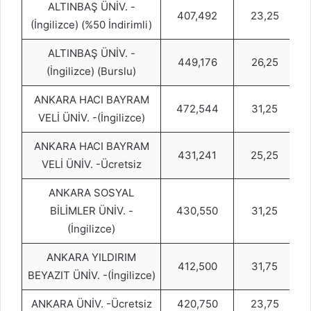
ALTINBAŞ ÜNİV. -
407,492
23,25
(İngilizce) (%50 İndirimli)
ALTINBAŞ ÜNİV. -
449,176
26,25
(İngilizce) (Burslu)
ANKARA HACI BAYRAM
472,544
31,25
VELİ ÜNİV. -(İngilizce)
ANKARA HACI BAYRAM
431,241
25,25
VELİ ÜNİV. -Ücretsiz
ANKARA SOSYAL
BİLİMLER ÜNİV. -
430,550
31,25
(İngilizce)
ANKARA YILDIRIM
412,500
31,75
BEYAZIT ÜNİV. -(İngilizce)
ANKARA ÜNİV. -Ücretsiz
420,750
23,75