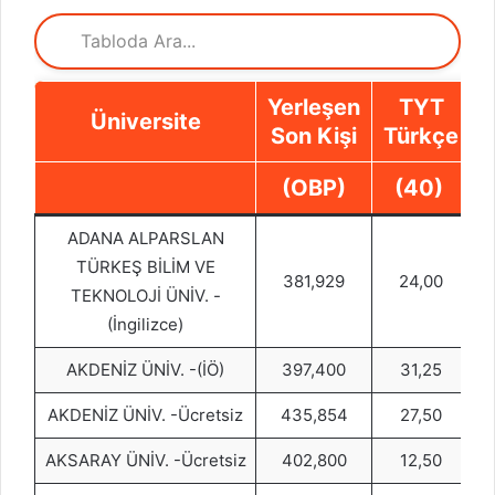
Yerleşen
TYT
Üniversite
Son Kişi
Türkçe
S
(OBP)
(40)
ADANA ALPARSLAN
TÜRKEŞ BİLİM VE
381,929
24,00
TEKNOLOJİ ÜNİV. -
(İngilizce)
AKDENİZ ÜNİV. -(İÖ)
397,400
31,25
AKDENİZ ÜNİV. -Ücretsiz
435,854
27,50
AKSARAY ÜNİV. -Ücretsiz
402,800
12,50