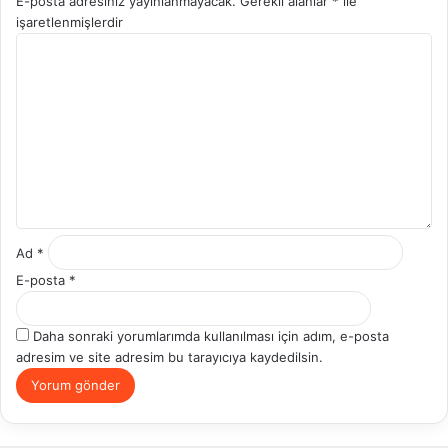
E-posta adresiniz yayınlanmayacak.
Gerekli alanlar
*
ile
işaretlenmişlerdir
Y
o
r
u
m
*
Ad
*
E-posta
*
Daha sonraki yorumlarımda kullanılması için adım, e-posta
adresim ve site adresim bu tarayıcıya kaydedilsin.