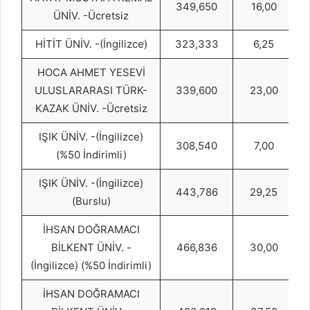
349,650
16,00
ÜNİV. -Ücretsiz
HİTİT ÜNİV. -(İngilizce)
323,333
6,25
HOCA AHMET YESEVİ
ULUSLARARASI TÜRK-
339,600
23,00
KAZAK ÜNİV. -Ücretsiz
IŞIK ÜNİV. -(İngilizce)
308,540
7,00
(%50 İndirimli)
IŞIK ÜNİV. -(İngilizce)
443,786
29,25
(Burslu)
İHSAN DOĞRAMACI
BİLKENT ÜNİV. -
466,836
30,00
(İngilizce) (%50 İndirimli)
İHSAN DOĞRAMACI