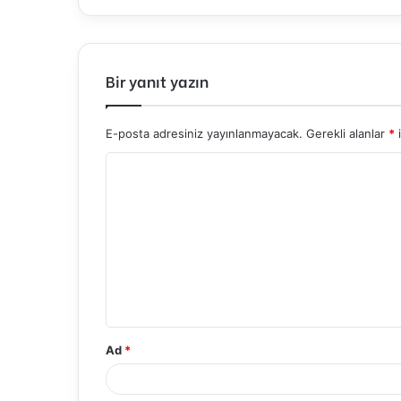
Bir yanıt yazın
E-posta adresiniz yayınlanmayacak.
Gerekli alanlar
*
i
Y
o
r
u
m
*
Ad
*