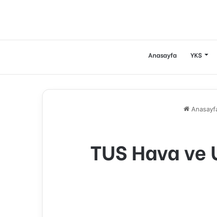
Anasayfa
YKS
Anasayf
TUS Hava ve 