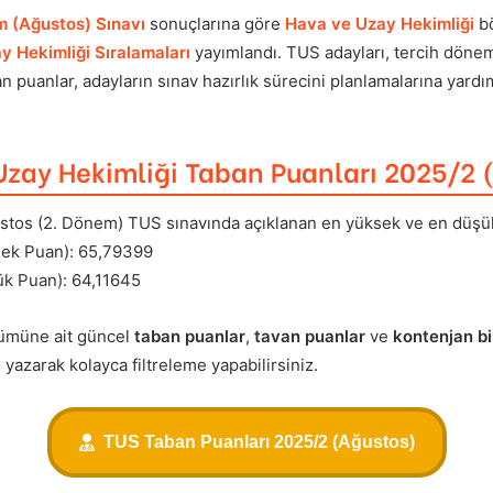
 (Ağustos) Sınavı
sonuçlarına göre
Hava ve Uzay Hekimliği
bö
 Hekimliği Sıralamaları
yayımlandı. TUS adayları, tercih dönem
an puanlar, adayların sınav hazırlık sürecini planlamalarına yardı
Uzay Hekimliği Taban Puanları 2025/2 
tos (2. Dönem) TUS sınavında açıklanan en yüksek ve en düşük p
ek Puan): 65,79399
k Puan): 64,11645
ümüne ait güncel
taban puanlar
,
tavan puanlar
ve
kontenjan bil
azarak kolayca filtreleme yapabilirsiniz.
TUS Taban Puanları 2025/2 (Ağustos)