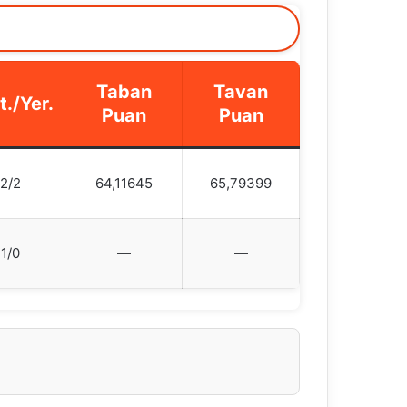
Taban
Tavan
t./Yer.
Puan
Puan
2/2
64,11645
65,79399
1/0
—
—