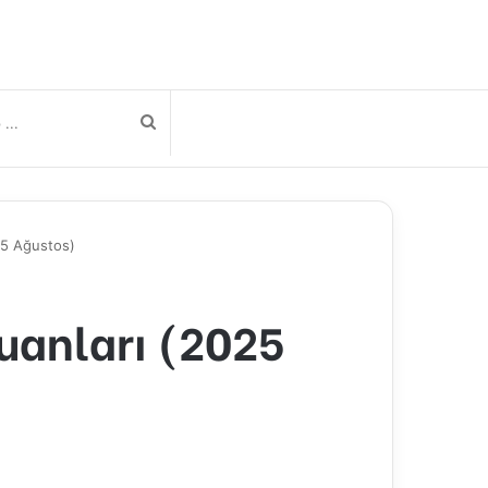
Arama
yap
25 Ağustos)
...
uanları (2025