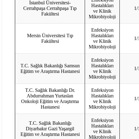
İstanbul Üniversitesi-
Hastalıkları
Cerrahpaşa Cerrahpaşa Tıp
1/
ve Klinik
Fakültesi
Mikrobiyoloji
Enfeksiyon
Mersin Üniversitesi Tıp
Hastalıkları
1/
Fakültesi
ve Klinik
Mikrobiyoloji
Enfeksiyon
T.C. Sağlık Bakanlığı Samsun
Hastalıkları
1/
Eğitim ve Araştırma Hastanesi
ve Klinik
Mikrobiyoloji
T.C. Sağlık Bakanlığı Dr.
Enfeksiyon
Abdurrahman Yurtaslan
Hastalıkları
1/
Onkoloji Eğitim ve Araştırma
ve Klinik
Hastanesi
Mikrobiyoloji
Enfeksiyon
T.C. Sağlık Bakanlığı
Hastalıkları
Diyarbakır Gazi Yaşargil
1/
ve Klinik
Eğitim ve Araştırma Hastanesi
Mikrobiyoloji