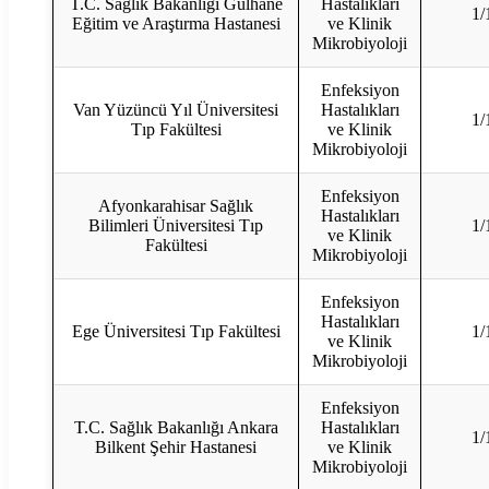
T.C. Sağlık Bakanlığı Gülhane
Hastalıkları
1/
Eğitim ve Araştırma Hastanesi
ve Klinik
Mikrobiyoloji
Enfeksiyon
Van Yüzüncü Yıl Üniversitesi
Hastalıkları
1/
Tıp Fakültesi
ve Klinik
Mikrobiyoloji
Enfeksiyon
Afyonkarahisar Sağlık
Hastalıkları
Bilimleri Üniversitesi Tıp
1/
ve Klinik
Fakültesi
Mikrobiyoloji
Enfeksiyon
Hastalıkları
Ege Üniversitesi Tıp Fakültesi
1/
ve Klinik
Mikrobiyoloji
Enfeksiyon
T.C. Sağlık Bakanlığı Ankara
Hastalıkları
1/
Bilkent Şehir Hastanesi
ve Klinik
Mikrobiyoloji