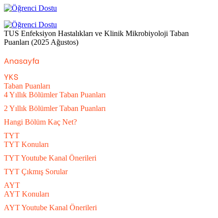
Menü
Arama
yap
TUS Enfeksiyon Hastalıkları ve Klinik Mikrobiyoloji Taban
...
Puanları (2025 Ağustos)
Previous
Next
Anasayfa
post
post
YKS
Taban Puanları
4 Yıllık Bölümler Taban Puanları
2 Yıllık Bölümler Taban Puanları
Hangi Bölüm Kaç Net?
TYT
TYT Konuları
TYT Youtube Kanal Önerileri
TYT Çıkmış Sorular
AYT
AYT Konuları
AYT Youtube Kanal Önerileri