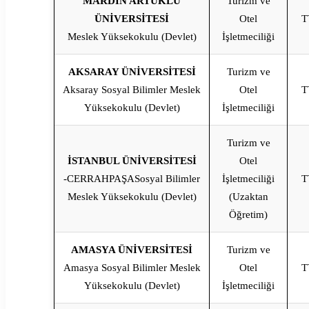
MARDİN ARTUKLU
Turizm ve
ÜNİVERSİTESİ
Otel
T
Meslek Yüksekokulu (Devlet)
İşletmeciliği
AKSARAY ÜNİVERSİTESİ
Turizm ve
Aksaray Sosyal Bilimler Meslek
Otel
T
Yüksekokulu (Devlet)
İşletmeciliği
Turizm ve
İSTANBUL ÜNİVERSİTESİ
Otel
-CERRAHPAŞASosyal Bilimler
İşletmeciliği
T
Meslek Yüksekokulu (Devlet)
(Uzaktan
Öğretim)
AMASYA ÜNİVERSİTESİ
Turizm ve
Amasya Sosyal Bilimler Meslek
Otel
T
Yüksekokulu (Devlet)
İşletmeciliği