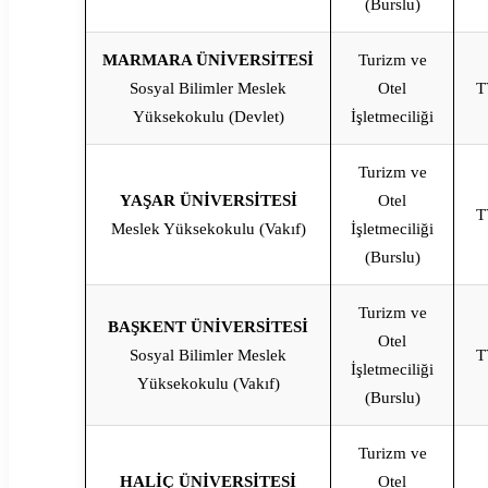
(Burslu)
MARMARA ÜNİVERSİTESİ
Turizm ve
Sosyal Bilimler Meslek
Otel
T
Yüksekokulu (Devlet)
İşletmeciliği
Turizm ve
YAŞAR ÜNİVERSİTESİ
Otel
T
Meslek Yüksekokulu (Vakıf)
İşletmeciliği
(Burslu)
Turizm ve
BAŞKENT ÜNİVERSİTESİ
Otel
Sosyal Bilimler Meslek
T
İşletmeciliği
Yüksekokulu (Vakıf)
(Burslu)
Turizm ve
HALİÇ ÜNİVERSİTESİ
Otel