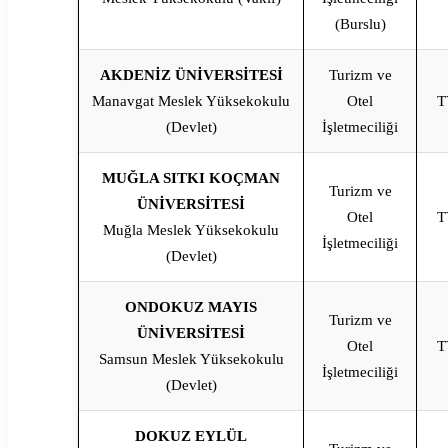
(Burslu)
AKDENİZ ÜNİVERSİTESİ
Turizm ve
Manavgat Meslek Yüksekokulu
Otel
T
(Devlet)
İşletmeciliği
MUĞLA SITKI KOÇMAN
Turizm ve
ÜNİVERSİTESİ
Otel
T
Muğla Meslek Yüksekokulu
İşletmeciliği
(Devlet)
ONDOKUZ MAYIS
Turizm ve
ÜNİVERSİTESİ
Otel
T
Samsun Meslek Yüksekokulu
İşletmeciliği
(Devlet)
DOKUZ EYLÜL