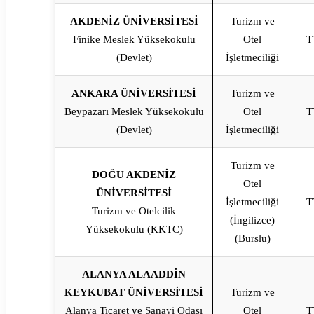
AKDENİZ ÜNİVERSİTESİ
Turizm ve
Finike Meslek Yüksekokulu
Otel
T
(Devlet)
İşletmeciliği
ANKARA ÜNİVERSİTESİ
Turizm ve
Beypazarı Meslek Yüksekokulu
Otel
T
(Devlet)
İşletmeciliği
Turizm ve
DOĞU AKDENİZ
Otel
ÜNİVERSİTESİ
İşletmeciliği
T
Turizm ve Otelcilik
(İngilizce)
Yüksekokulu (KKTC)
(Burslu)
ALANYA ALAADDİN
KEYKUBAT ÜNİVERSİTESİ
Turizm ve
Alanya Ticaret ve Sanayi Odası
Otel
T