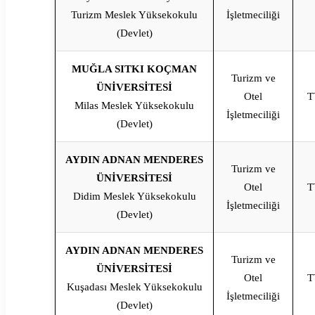
Turizm Meslek Yüksekokulu
İşletmeciliği
(Devlet)
MUĞLA SITKI KOÇMAN
Turizm ve
ÜNİVERSİTESİ
Otel
T
Milas Meslek Yüksekokulu
İşletmeciliği
(Devlet)
AYDIN ADNAN MENDERES
Turizm ve
ÜNİVERSİTESİ
Otel
T
Didim Meslek Yüksekokulu
İşletmeciliği
(Devlet)
AYDIN ADNAN MENDERES
Turizm ve
ÜNİVERSİTESİ
Otel
T
Kuşadası Meslek Yüksekokulu
İşletmeciliği
(Devlet)