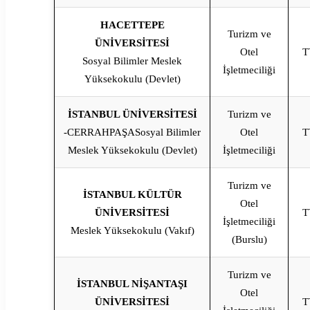
HACETTEPE
Turizm ve
ÜNİVERSİTESİ
Otel
T
Sosyal Bilimler Meslek
İşletmeciliği
Yüksekokulu (Devlet)
İSTANBUL ÜNİVERSİTESİ
Turizm ve
-CERRAHPAŞASosyal Bilimler
Otel
T
Meslek Yüksekokulu (Devlet)
İşletmeciliği
Turizm ve
İSTANBUL KÜLTÜR
Otel
ÜNİVERSİTESİ
T
İşletmeciliği
Meslek Yüksekokulu (Vakıf)
(Burslu)
Turizm ve
İSTANBUL NİŞANTAŞI
Otel
ÜNİVERSİTESİ
T