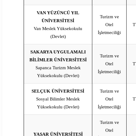
VAN YÜZÜNCÜ YIL
Turizm ve
ÜNİVERSİTESİ
Otel
T
Van Meslek Yüksekokulu
İşletmeciliği
(Devlet)
SAKARYA UYGULAMALI
Turizm ve
BİLİMLER ÜNİVERSİTESİ
Otel
T
Sapanca Turizm Meslek
İşletmeciliği
Yüksekokulu (Devlet)
SELÇUK ÜNİVERSİTESİ
Turizm ve
Sosyal Bilimler Meslek
Otel
T
Yüksekokulu (Devlet)
İşletmeciliği
Turizm ve
Otel
YAŞAR ÜNİVERSİTESİ