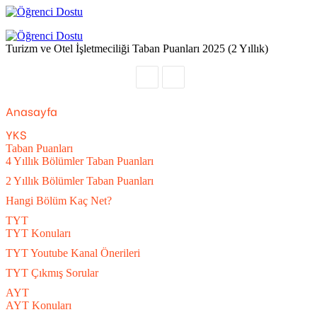
Menü
Arama
yap
Turizm ve Otel İşletmeciliği Taban Puanları 2025 (2 Yıllık)
...
Previous
Next
post
post
Anasayfa
YKS
Taban Puanları
4 Yıllık Bölümler Taban Puanları
2 Yıllık Bölümler Taban Puanları
Hangi Bölüm Kaç Net?
TYT
TYT Konuları
TYT Youtube Kanal Önerileri
TYT Çıkmış Sorular
AYT
AYT Konuları