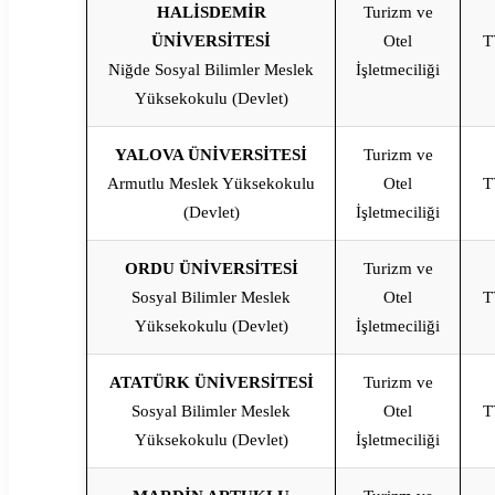
HALİSDEMİR
Turizm ve
ÜNİVERSİTESİ
Otel
T
Niğde Sosyal Bilimler Meslek
İşletmeciliği
Yüksekokulu (Devlet)
YALOVA ÜNİVERSİTESİ
Turizm ve
Armutlu Meslek Yüksekokulu
Otel
T
(Devlet)
İşletmeciliği
ORDU ÜNİVERSİTESİ
Turizm ve
Sosyal Bilimler Meslek
Otel
T
Yüksekokulu (Devlet)
İşletmeciliği
ATATÜRK ÜNİVERSİTESİ
Turizm ve
Sosyal Bilimler Meslek
Otel
T
Yüksekokulu (Devlet)
İşletmeciliği