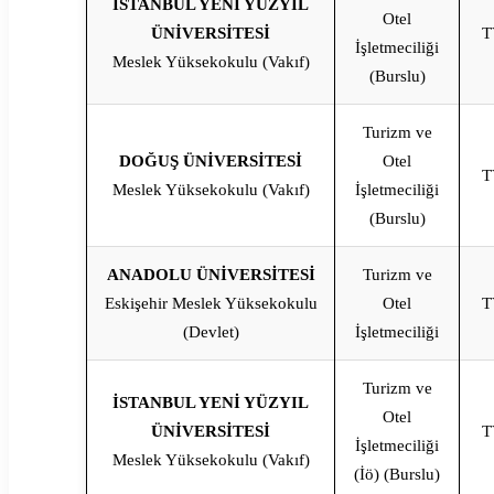
İSTANBUL YENİ YÜZYIL
Otel
ÜNİVERSİTESİ
T
İşletmeciliği
Meslek Yüksekokulu (Vakıf)
(Burslu)
Turizm ve
DOĞUŞ ÜNİVERSİTESİ
Otel
T
Meslek Yüksekokulu (Vakıf)
İşletmeciliği
(Burslu)
ANADOLU ÜNİVERSİTESİ
Turizm ve
Eskişehir Meslek Yüksekokulu
Otel
T
(Devlet)
İşletmeciliği
Turizm ve
İSTANBUL YENİ YÜZYIL
Otel
ÜNİVERSİTESİ
T
İşletmeciliği
Meslek Yüksekokulu (Vakıf)
(İö) (Burslu)