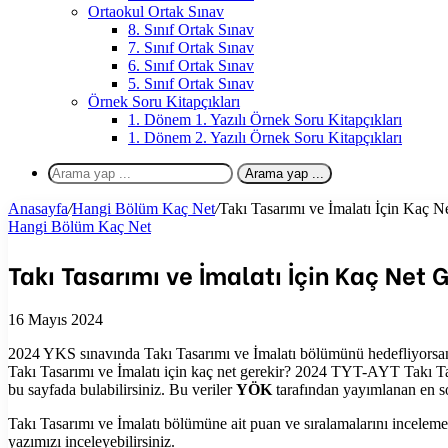
Ortaokul Ortak Sınav
8. Sınıf Ortak Sınav
7. Sınıf Ortak Sınav
6. Sınıf Ortak Sınav
5. Sınıf Ortak Sınav
Örnek Soru Kitapçıkları
1. Dönem 1. Yazılı Örnek Soru Kitapçıkları
1. Dönem 2. Yazılı Örnek Soru Kitapçıkları
Arama yap ...
Anasayfa
/
Hangi Bölüm Kaç Net
/
Takı Tasarımı ve İmalatı İçin Kaç N
Hangi Bölüm Kaç Net
Takı Tasarımı ve İmalatı İçin Kaç Net 
16 Mayıs 2024
2024 YKS sınavında Takı Tasarımı ve İmalatı bölümünü hedefliyorsanı
Takı Tasarımı ve İmalatı için kaç net gerekir? 2024 TYT-AYT Takı Tas
bu sayfada bulabilirsiniz. Bu veriler
YÖK
tarafından yayımlanan en son
Takı Tasarımı ve İmalatı bölümüne ait puan ve sıralamalarını incelem
yazımızı inceleyebilirsiniz.