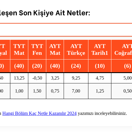
eşen Son Kişiye Ait Netler:
YT
TYT
TYT
AYT
AYT
AYT
AY
yal
Mat
Fen
Mat
Türkçe
Tarih1
Coğraf
0)
(40)
(20)
(40)
(24)
(10)
(6)
50
13,25
-0,50
3,25
9,25
4,75
5,00
00
1,00
1,50
0,75
7,00
1,25
0,50
in
Hangi Bölüm Kaç Netle Kazanılır 2024
yazımızı inceleyebilirsiniz.