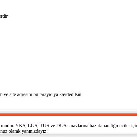
erdir
 ve site adresim bu tarayıcıya kaydedilsin.
tformudur. YKS, LGS, TUS ve DUS sınavlarına hazırlanan öğrenciler için h
unuz olarak yanınızdayız!