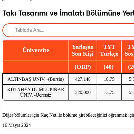
Takı Tasarımı ve İmalatı Bölümüne Yerl
Yerleşen
TYT
T
Üniversite
Son Kişi
Türkçe
Sos
(OBP)
(40)
(2
ALTINBAŞ ÜNİV. -(Burslu)
427,148
18,75
5,
KÜTAHYA DUMLUPINAR
320,000
13,75
5,
ÜNİV. -Ücretsiz
Diğer bölümler için Kaç Net ile bölüme girebileceğinizi öğrenmek iç
16 Mayıs 2024