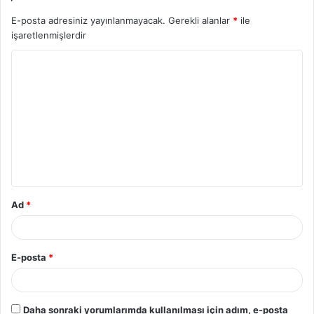
E-posta adresiniz yayınlanmayacak.
Gerekli alanlar
*
ile
işaretlenmişlerdir
Y
o
r
u
m
*
Ad
*
E-posta
*
Daha sonraki yorumlarımda kullanılması için adım, e-posta