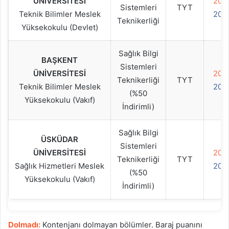
ÜNİVERSİTESİ
202
Sistemleri
TYT
Teknik Bilimler Meslek
202
Teknikerliği
Yüksekokulu (Devlet)
Sağlık Bilgi
BAŞKENT
Sistemleri
ÜNİVERSİTESİ
202
Teknikerliği
TYT
Teknik Bilimler Meslek
202
(%50
Yüksekokulu (Vakıf)
İndirimli)
Sağlık Bilgi
ÜSKÜDAR
Sistemleri
ÜNİVERSİTESİ
202
Teknikerliği
TYT
Sağlık Hizmetleri Meslek
202
(%50
Yüksekokulu (Vakıf)
İndirimli)
Dolmadı:
Kontenjanı dolmayan bölümler. Baraj puanını