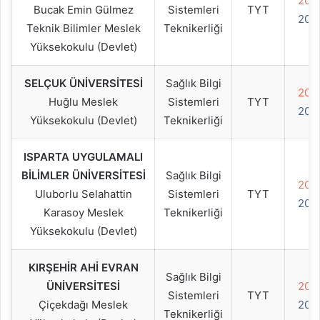
202
Bucak Emin Gülmez
Sistemleri
TYT
202
Teknik Bilimler Meslek
Teknikerliği
Yüksekokulu (Devlet)
SELÇUK ÜNİVERSİTESİ
Sağlık Bilgi
202
Huğlu Meslek
Sistemleri
TYT
202
Yüksekokulu (Devlet)
Teknikerliği
ISPARTA UYGULAMALI
BİLİMLER ÜNİVERSİTESİ
Sağlık Bilgi
202
Uluborlu Selahattin
Sistemleri
TYT
202
Karasoy Meslek
Teknikerliği
Yüksekokulu (Devlet)
KIRŞEHİR AHİ EVRAN
Sağlık Bilgi
ÜNİVERSİTESİ
202
Sistemleri
TYT
Çiçekdağı Meslek
202
Teknikerliği