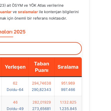
023) ait ÖSYM ve YÖK Atlas verilerine
puanlar
ve
sıralamalar
ile kontenjan bilgilerini
mak için önemli bir referans noktasıdır.
maları 2025
Taban
Yerleşen
Sıralama
Puanı
62
294,74638
951.989
Doldu-64
290,82343
997.466
46
282,01929
1.132.825
Doldu-49
273,65681
1.235.845