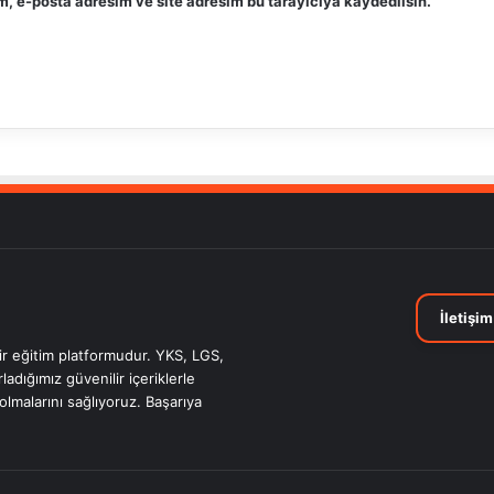
, e-posta adresim ve site adresim bu tarayıcıya kaydedilsin.
İletişim
bir eğitim platformudur. YKS, LGS,
adığımız güvenilir içeriklerle
 olmalarını sağlıyoruz. Başarıya