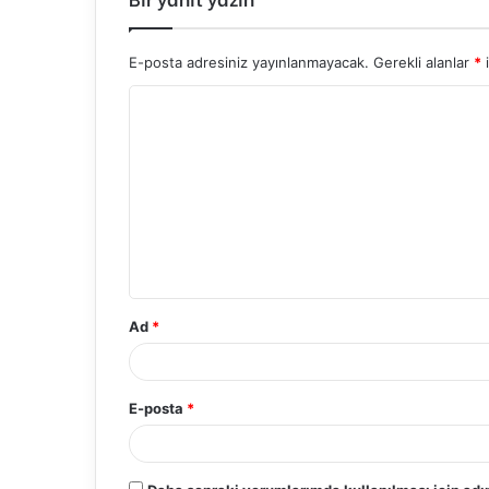
E-posta adresiniz yayınlanmayacak.
Gerekli alanlar
*
i
Y
o
r
u
m
*
Ad
*
E-posta
*