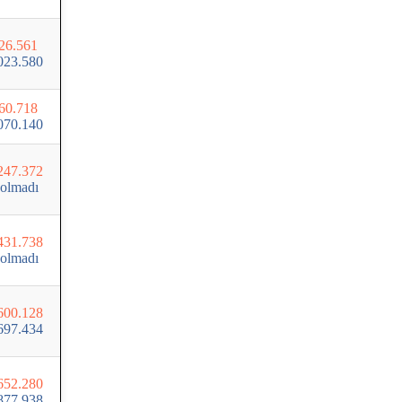
26.561
023.580
60.718
070.140
247.372
olmadı
431.738
olmadı
600.128
697.434
652.280
877.938