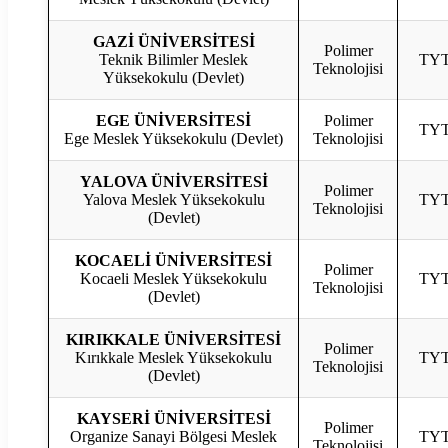
GAZİ ÜNİVERSİTESİ
Polimer
Teknik Bilimler Meslek
TY
Teknolojisi
Yüksekokulu (Devlet)
EGE ÜNİVERSİTESİ
Polimer
TY
Ege Meslek Yüksekokulu (Devlet)
Teknolojisi
YALOVA ÜNİVERSİTESİ
Polimer
Yalova Meslek Yüksekokulu
TY
Teknolojisi
(Devlet)
KOCAELİ ÜNİVERSİTESİ
Polimer
Kocaeli Meslek Yüksekokulu
TY
Teknolojisi
(Devlet)
KIRIKKALE ÜNİVERSİTESİ
Polimer
Kırıkkale Meslek Yüksekokulu
TY
Teknolojisi
(Devlet)
KAYSERİ ÜNİVERSİTESİ
Polimer
Organize Sanayi Bölgesi Meslek
TY
Teknolojisi