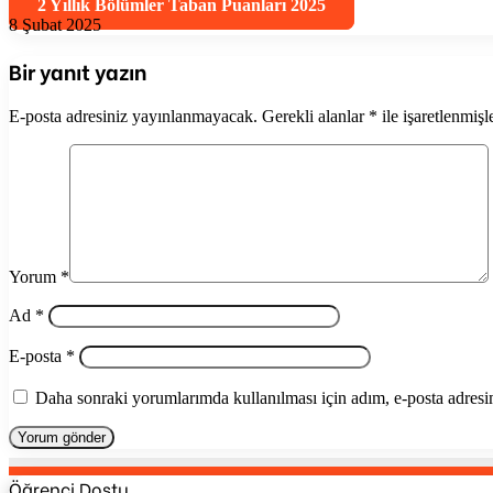
2 Yıllık Bölümler Taban Puanları 2025
8 Şubat 2025
Bir yanıt yazın
E-posta adresiniz yayınlanmayacak.
Gerekli alanlar
*
ile işaretlenmişl
Yorum
*
Ad
*
E-posta
*
Daha sonraki yorumlarımda kullanılması için adım, e-posta adresim
Öğrenci Dostu