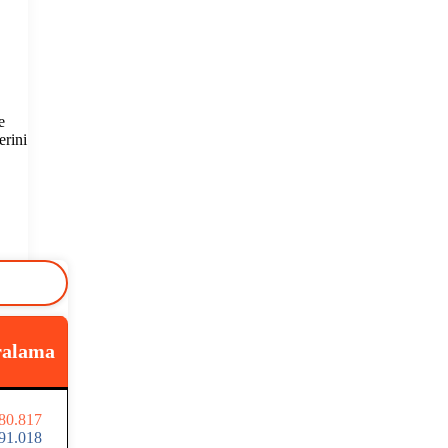
e
erini
ralama
80.817
91.018