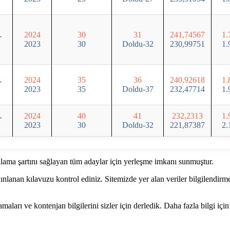
2024
30
31
241,74567
1.
T
2023
30
Doldu-32
230,99751
1.
2024
35
36
240,92618
1.
T
2023
35
Doldu-37
232,47714
1.
2024
40
41
232,2313
1.
T
2023
30
Doldu-32
221,87387
2.
ama şartını sağlayan tüm adaylar için yerleşme imkanı sunmuştur.
anan kılavuzu kontrol ediniz. Sitemizde yer alan veriler bilgilendirm
amaları ve kontenjan bilgilerini sizler için derledik. Daha fazla bilgi için