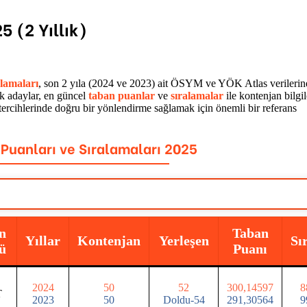
5 (2 Yıllık)
alamaları
, son 2 yıla (2024 ve 2023) ait ÖSYM ve YÖK Atlas verilerin
k adaylar, en güncel
taban puanlar
ve
sıralamalar
ile kontenjan bilgil
 tercihlerinde doğru bir yönlendirme sağlamak için önemli bir referans
 Puanları ve Sıralamaları 2025
n
Taban
Yıllar
Kontenjan
Yerleşen
Sı
ü
Puanı
2024
50
52
300,14597
8
T
2023
50
Doldu-54
291,30564
9