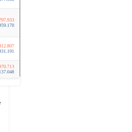
797.933
959.170
812.807
931.191
970.713
137.048
e