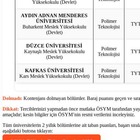
Yüksekokulu (Devlet)
AYDIN ADNAN MENDERES
ÜNİVERSİTESİ
Polimer
TY
Buharkent Meslek Yüksekokulu
Teknolojisi
(Devlet)
DÜZCE ÜNİVERSİTESİ
Polimer
Kaynaşlı Meslek Yüksekokulu
TY
Teknolojisi
(Devlet)
KAFKAS ÜNİVERSİTESİ
Polimer
TY
Kars Meslek Yüksekokulu (Devlet)
Teknolojisi
Dolmadı:
Kontenjanı dolmayan bölümler. Baraj puanını geçen ve sıral
Dikkat:
Tercihlerinizi yapmadan önce mutlaka ÖSYM tarafından yayınl
amaçlıdır; kesin bilgiler için ÖSYM’nin resmi verilerini inceleyiniz.
Tüm üniversitelerin 2 yıllık bölümlerine ait taban puanları, başarı sıral
aşağıdaki butona tıklayın: