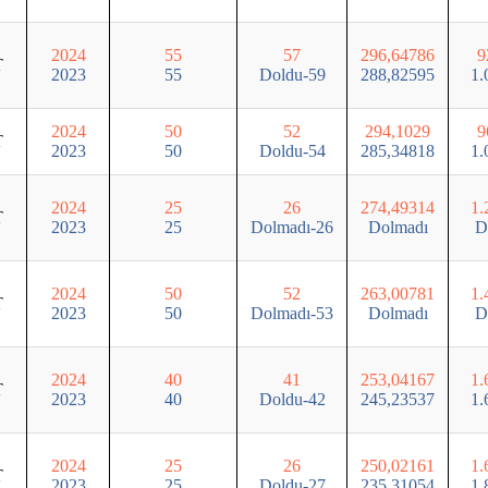
2024
55
57
296,64786
9
T
2023
55
Doldu-59
288,82595
1.
2024
50
52
294,1029
9
T
2023
50
Doldu-54
285,34818
1.
2024
25
26
274,49314
1.
T
2023
25
Dolmadı-26
Dolmadı
D
2024
50
52
263,00781
1.
T
2023
50
Dolmadı-53
Dolmadı
D
2024
40
41
253,04167
1.
T
2023
40
Doldu-42
245,23537
1.
2024
25
26
250,02161
1.
T
2023
25
Doldu-27
235,31054
1.