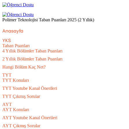
Menü
Arama
yap
Polimer Teknolojisi Taban Puanları 2025 (2 Yıllık)
...
Previous
Next
Anasayfa
post
post
YKS
Taban Puanları
4 Yıllık Bölümler Taban Puanları
2 Yıllık Bölümler Taban Puanları
Hangi Bölüm Kaç Net?
TYT
TYT Konuları
TYT Youtube Kanal Önerileri
TYT Çıkmış Sorular
AYT
AYT Konuları
AYT Youtube Kanal Önerileri
AYT Çıkmış Sorular