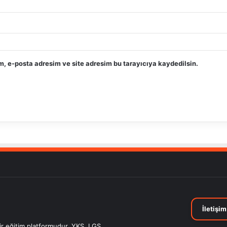
, e-posta adresim ve site adresim bu tarayıcıya kaydedilsin.
İletişim
bir eğitim platformudur. YKS, LGS,