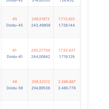
Doldu-42
314,00555
726.432
45
246,51872
1.713.622
Doldu-45
243,49858
1.728.144
61
245,27704
1.735.427
Doldu-61
244,00842
1.719.129
48
209,32212
2.388.887
Doldu-58
204,89538
2.480.778