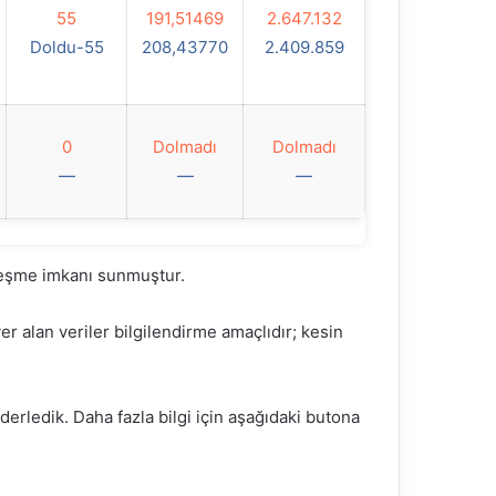
55
191,51469
2.647.132
Doldu-55
208,43770
2.409.859
0
Dolmadı
Dolmadı
—
—
—
rleşme imkanı sunmuştur.
 alan veriler bilgilendirme amaçlıdır; kesin
 derledik. Daha fazla bilgi için aşağıdaki butona