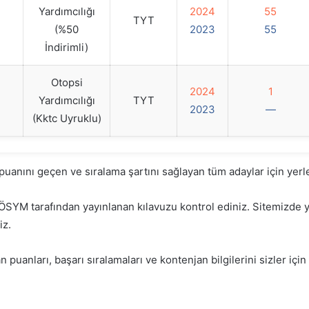
Yardımcılığı
2024
55
TYT
(%50
2023
55
İndirimli)
Otopsi
2024
1
Yardımcılığı
TYT
2023
—
(Kktc Uyruklu)
puanını geçen ve sıralama şartını sağlayan tüm adaylar için ye
YM tarafından yayınlanan kılavuzu kontrol ediniz. Sitemizde yer
iz.
n puanları, başarı sıralamaları ve kontenjan bilgilerini sizler için