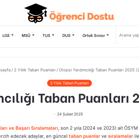
LGS
MSÜ
TUS
DUS
Ortak Sınav
sayfa
/
2 Yıllık Taban Puanları
/
Otopsi Yardımcılığı Taban Puanları 2025 (2 
2 Yıllık Taban Puanları
cılığı Taban Puanları 2
24 Şubat 2025
arı ve Başarı Sıralamaları
, son 2 yıla (2024 ve 2023) ait ÖSYM
rcih edecek adaylar, en güncel
taban puanlar
ve
sıralamalar
il