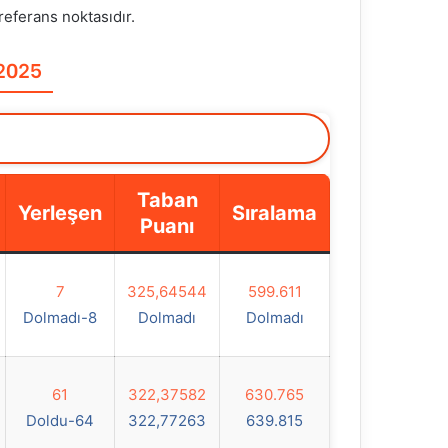
referans noktasıdır.
 2025
Taban
Yerleşen
Sıralama
Puanı
7
325,64544
599.611
Dolmadı-8
Dolmadı
Dolmadı
61
322,37582
630.765
Doldu-64
322,77263
639.815