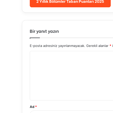
2 Yıllık Bölümler Taban Puanları 2025
Bir yanıt yazın
E-posta adresiniz yayınlanmayacak.
Gerekli alanlar
*
i
Y
o
r
u
m
*
Ad
*