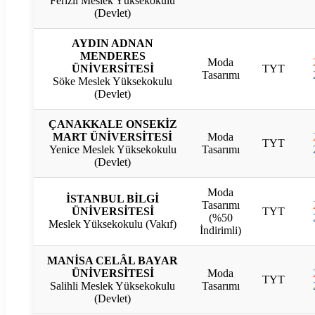
Ferizli Meslek Yüksekokulu
(Devlet)
AYDIN ADNAN
MENDERES
Moda
ÜNİVERSİTESİ
TYT
Tasarımı
Söke Meslek Yüksekokulu
(Devlet)
ÇANAKKALE ONSEKİZ
MART ÜNİVERSİTESİ
Moda
TYT
Yenice Meslek Yüksekokulu
Tasarımı
(Devlet)
Moda
İSTANBUL BİLGİ
Tasarımı
ÜNİVERSİTESİ
TYT
(%50
Meslek Yüksekokulu (Vakıf)
İndirimli)
MANİSA CELÂL BAYAR
ÜNİVERSİTESİ
Moda
TYT
Salihli Meslek Yüksekokulu
Tasarımı
(Devlet)