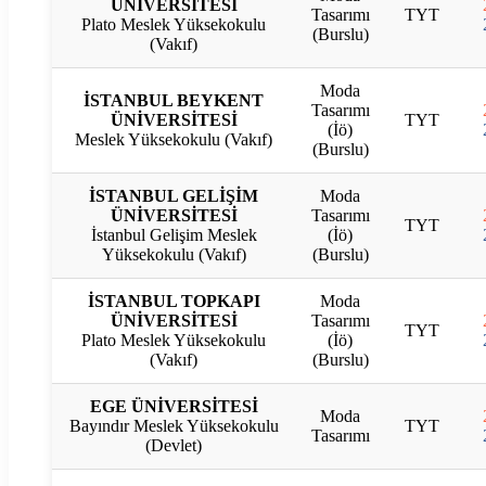
ÜNİVERSİTESİ
Tasarımı
TYT
Plato Meslek Yüksekokulu
(Burslu)
(Vakıf)
Moda
İSTANBUL BEYKENT
Tasarımı
ÜNİVERSİTESİ
TYT
(İö)
Meslek Yüksekokulu (Vakıf)
(Burslu)
İSTANBUL GELİŞİM
Moda
ÜNİVERSİTESİ
Tasarımı
TYT
İstanbul Gelişim Meslek
(İö)
Yüksekokulu (Vakıf)
(Burslu)
İSTANBUL TOPKAPI
Moda
ÜNİVERSİTESİ
Tasarımı
TYT
Plato Meslek Yüksekokulu
(İö)
(Vakıf)
(Burslu)
EGE ÜNİVERSİTESİ
Moda
Bayındır Meslek Yüksekokulu
TYT
Tasarımı
(Devlet)