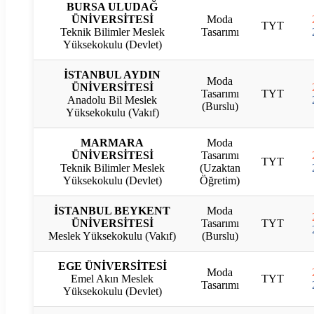
BURSA ULUDAĞ
ÜNİVERSİTESİ
Moda
TYT
Teknik Bilimler Meslek
Tasarımı
Yüksekokulu (Devlet)
İSTANBUL AYDIN
Moda
ÜNİVERSİTESİ
Tasarımı
TYT
Anadolu Bil Meslek
(Burslu)
Yüksekokulu (Vakıf)
MARMARA
Moda
ÜNİVERSİTESİ
Tasarımı
TYT
Teknik Bilimler Meslek
(Uzaktan
Yüksekokulu (Devlet)
Öğretim)
İSTANBUL BEYKENT
Moda
ÜNİVERSİTESİ
Tasarımı
TYT
Meslek Yüksekokulu (Vakıf)
(Burslu)
EGE ÜNİVERSİTESİ
Moda
Emel Akın Meslek
TYT
Tasarımı
Yüksekokulu (Devlet)