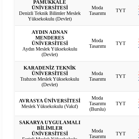
PAMUKKALE
ÜNİVERSİTESİ
Moda
TYT
Denizli Teknik Bilimler Meslek
Tasarımı
Yüksekokulu (Devlet)
AYDIN ADNAN
MENDERES
Moda
ÜNİVERSİTESİ
TYT
Tasarımı
Aydın Meslek Yüksekokulu
(Devlet)
KARADENİZ TEKNİK
ÜNİVERSİTESİ
Moda
TYT
Trabzon Meslek Yüksekokulu
Tasarımı
(Devlet)
Moda
AVRASYA ÜNİVERSİTESİ
Tasarımı
TYT
Meslek Yüksekokulu (Vakıf)
(Burslu)
SAKARYA UYGULAMALI
BİLİMLER
Moda
ÜNİVERSİTESİ
TYT
Tasarımı