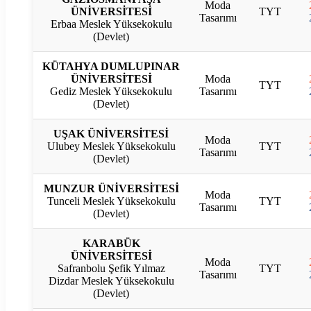
Moda
ÜNİVERSİTESİ
TYT
Tasarımı
Erbaa Meslek Yüksekokulu
(Devlet)
KÜTAHYA DUMLUPINAR
ÜNİVERSİTESİ
Moda
TYT
Gediz Meslek Yüksekokulu
Tasarımı
(Devlet)
UŞAK ÜNİVERSİTESİ
Moda
Ulubey Meslek Yüksekokulu
TYT
Tasarımı
(Devlet)
MUNZUR ÜNİVERSİTESİ
Moda
Tunceli Meslek Yüksekokulu
TYT
Tasarımı
(Devlet)
KARABÜK
ÜNİVERSİTESİ
Moda
Safranbolu Şefik Yılmaz
TYT
Tasarımı
Dizdar Meslek Yüksekokulu
(Devlet)