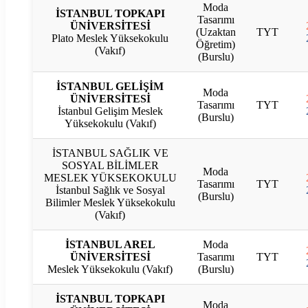
Moda
İSTANBUL TOPKAPI
Tasarımı
ÜNİVERSİTESİ
(Uzaktan
TYT
Plato Meslek Yüksekokulu
Öğretim)
(Vakıf)
(Burslu)
İSTANBUL GELİŞİM
Moda
ÜNİVERSİTESİ
Tasarımı
TYT
İstanbul Gelişim Meslek
(Burslu)
Yüksekokulu (Vakıf)
İSTANBUL SAĞLIK VE
SOSYAL BİLİMLER
Moda
MESLEK YÜKSEKOKULU
Tasarımı
TYT
İstanbul Sağlık ve Sosyal
(Burslu)
Bilimler Meslek Yüksekokulu
(Vakıf)
İSTANBUL AREL
Moda
ÜNİVERSİTESİ
Tasarımı
TYT
Meslek Yüksekokulu (Vakıf)
(Burslu)
İSTANBUL TOPKAPI
Moda