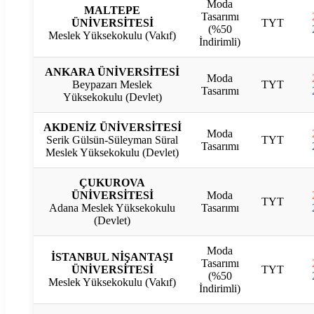
Moda
MALTEPE
Tasarımı
ÜNİVERSİTESİ
TYT
(%50
Meslek Yüksekokulu (Vakıf)
İndirimli)
ANKARA ÜNİVERSİTESİ
Moda
Beypazarı Meslek
TYT
Tasarımı
Yüksekokulu (Devlet)
AKDENİZ ÜNİVERSİTESİ
Moda
Serik Gülsün-Süleyman Süral
TYT
Tasarımı
Meslek Yüksekokulu (Devlet)
ÇUKUROVA
ÜNİVERSİTESİ
Moda
TYT
Adana Meslek Yüksekokulu
Tasarımı
(Devlet)
Moda
İSTANBUL NİŞANTAŞI
Tasarımı
ÜNİVERSİTESİ
TYT
(%50
Meslek Yüksekokulu (Vakıf)
İndirimli)