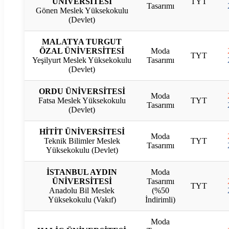
ÜNİVERSİTESİ
TYT
Tasarımı
Gönen Meslek Yüksekokulu
(Devlet)
MALATYA TURGUT
ÖZAL ÜNİVERSİTESİ
Moda
TYT
Yeşilyurt Meslek Yüksekokulu
Tasarımı
(Devlet)
ORDU ÜNİVERSİTESİ
Moda
Fatsa Meslek Yüksekokulu
TYT
Tasarımı
(Devlet)
HİTİT ÜNİVERSİTESİ
Moda
Teknik Bilimler Meslek
TYT
Tasarımı
Yüksekokulu (Devlet)
İSTANBUL AYDIN
Moda
ÜNİVERSİTESİ
Tasarımı
TYT
Anadolu Bil Meslek
(%50
Yüksekokulu (Vakıf)
İndirimli)
Moda