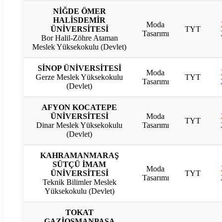
NİĞDE ÖMER
HALİSDEMİR
Moda
ÜNİVERSİTESİ
TYT
Tasarımı
Bor Halil-Zöhre Ataman
Meslek Yüksekokulu (Devlet)
SİNOP ÜNİVERSİTESİ
Moda
Gerze Meslek Yüksekokulu
TYT
Tasarımı
(Devlet)
AFYON KOCATEPE
ÜNİVERSİTESİ
Moda
TYT
Dinar Meslek Yüksekokulu
Tasarımı
(Devlet)
KAHRAMANMARAŞ
SÜTÇÜ İMAM
Moda
ÜNİVERSİTESİ
TYT
Tasarımı
Teknik Bilimler Meslek
Yüksekokulu (Devlet)
TOKAT
GAZİOSMANPAŞA