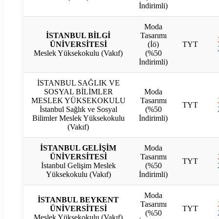
İndirimli)
Moda
İSTANBUL BİLGİ
Tasarımı
ÜNİVERSİTESİ
(İö)
TYT
Meslek Yüksekokulu (Vakıf)
(%50
İndirimli)
İSTANBUL SAĞLIK VE
SOSYAL BİLİMLER
Moda
MESLEK YÜKSEKOKULU
Tasarımı
TYT
İstanbul Sağlık ve Sosyal
(%50
Bilimler Meslek Yüksekokulu
İndirimli)
(Vakıf)
İSTANBUL GELİŞİM
Moda
ÜNİVERSİTESİ
Tasarımı
TYT
İstanbul Gelişim Meslek
(%50
Yüksekokulu (Vakıf)
İndirimli)
Moda
İSTANBUL BEYKENT
Tasarımı
ÜNİVERSİTESİ
TYT
(%50
Meslek Yüksekokulu (Vakıf)