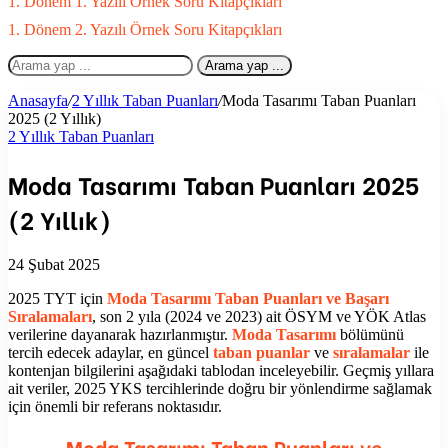
1. Dönem 1. Yazılı Örnek Soru Kitapçıkları
1. Dönem 2. Yazılı Örnek Soru Kitapçıkları
Arama yap ...
Anasayfa
/
2 Yıllık Taban Puanları
/
Moda Tasarımı Taban Puanları
2025 (2 Yıllık)
2 Yıllık Taban Puanları
Moda Tasarımı Taban Puanları 2025
(2 Yıllık)
24 Şubat 2025
2025 TYT için
Moda Tasarımı Taban Puanları ve Başarı
Sıralamaları
, son 2 yıla (2024 ve 2023) ait ÖSYM ve YÖK Atlas
verilerine dayanarak hazırlanmıştır.
Moda Tasarımı
bölümünü
tercih edecek adaylar, en güncel
taban puanlar
ve
sıralamalar
ile
kontenjan bilgilerini aşağıdaki tablodan inceleyebilir. Geçmiş yıllara
ait veriler, 2025 YKS tercihlerinde doğru bir yönlendirme sağlamak
için önemli bir referans noktasıdır.
Moda Tasarımı Taban Puanları ve