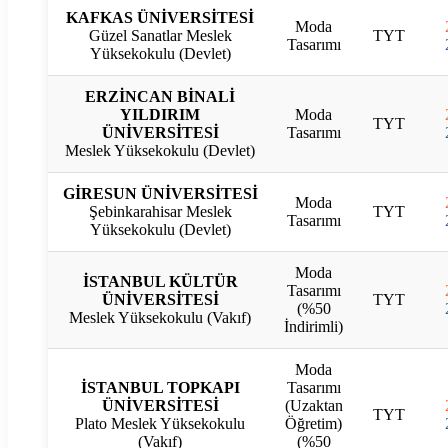
KAFKAS ÜNİVERSİTESİ
Moda
Güzel Sanatlar Meslek
TYT
Tasarımı
Yüksekokulu (Devlet)
ERZİNCAN BİNALİ
YILDIRIM
Moda
TYT
ÜNİVERSİTESİ
Tasarımı
Meslek Yüksekokulu (Devlet)
GİRESUN ÜNİVERSİTESİ
Moda
Şebinkarahisar Meslek
TYT
Tasarımı
Yüksekokulu (Devlet)
Moda
İSTANBUL KÜLTÜR
Tasarımı
ÜNİVERSİTESİ
TYT
(%50
Meslek Yüksekokulu (Vakıf)
İndirimli)
Moda
İSTANBUL TOPKAPI
Tasarımı
ÜNİVERSİTESİ
(Uzaktan
TYT
Plato Meslek Yüksekokulu
Öğretim)
(Vakıf)
(%50