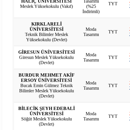
HALİÇ ÜNİVERSİTESİ
Tasarımı
TYT
Meslek Yüksekokulu (Vakıf)
(%25
İndirimli)
KIRKLARELİ
ÜNİVERSİTESİ
Moda
TYT
Teknik Bilimler Meslek
Tasarımı
Yüksekokulu (Devlet)
GİRESUN ÜNİVERSİTESİ
Moda
Giresun Meslek Yüksekokulu
TYT
Tasarımı
(Devlet)
BURDUR MEHMET AKİF
ERSOY ÜNİVERSİTESİ
Moda
Bucak Emin Gülmez Teknik
TYT
Tasarımı
Bilimler Meslek Yüksekokulu
(Devlet)
BİLECİK ŞEYH EDEBALİ
ÜNİVERSİTESİ
Moda
TYT
Söğüt Meslek Yüksekokulu
Tasarımı
(Devlet)