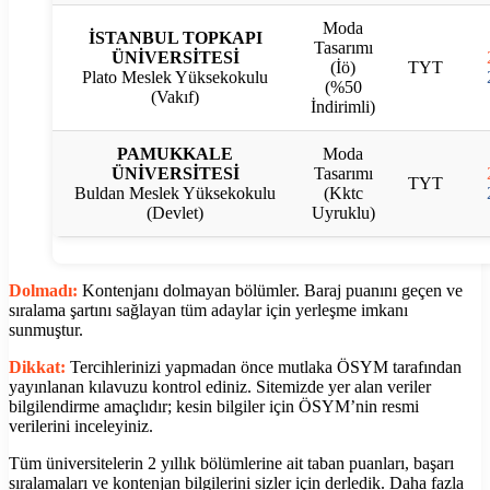
Moda
İSTANBUL TOPKAPI
Tasarımı
ÜNİVERSİTESİ
(İö)
TYT
Plato Meslek Yüksekokulu
(%50
(Vakıf)
İndirimli)
PAMUKKALE
Moda
ÜNİVERSİTESİ
Tasarımı
TYT
Buldan Meslek Yüksekokulu
(Kktc
(Devlet)
Uyruklu)
Dolmadı:
Kontenjanı dolmayan bölümler. Baraj puanını geçen ve
sıralama şartını sağlayan tüm adaylar için yerleşme imkanı
sunmuştur.
Dikkat:
Tercihlerinizi yapmadan önce mutlaka ÖSYM tarafından
yayınlanan kılavuzu kontrol ediniz. Sitemizde yer alan veriler
bilgilendirme amaçlıdır; kesin bilgiler için ÖSYM’nin resmi
verilerini inceleyiniz.
Tüm üniversitelerin 2 yıllık bölümlerine ait taban puanları, başarı
sıralamaları ve kontenjan bilgilerini sizler için derledik. Daha fazla