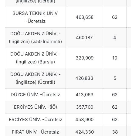
(İngilizce) (Ücretli)
BURSA TEKNİK ÜNİV.
468,658
62
-Ücretsiz
DOĞU AKDENİZ ÜNİV. -
460,187
4
(İngilizce) (%50 İndirimli)
DOĞU AKDENİZ ÜNİV. -
329,909
10
(İngilizce) (Burslu)
DOĞU AKDENİZ ÜNİV. -
426,833
5
(İngilizce) (Ücretli)
DÜZCE ÜNİV. -Ücretsiz
413,063
62
ERCİYES ÜNİV. -(İÖ)
357,700
62
ERCİYES ÜNİV. -Ücretsiz
453,900
62
FIRAT ÜNİV. -Ücretsiz
424,330
38