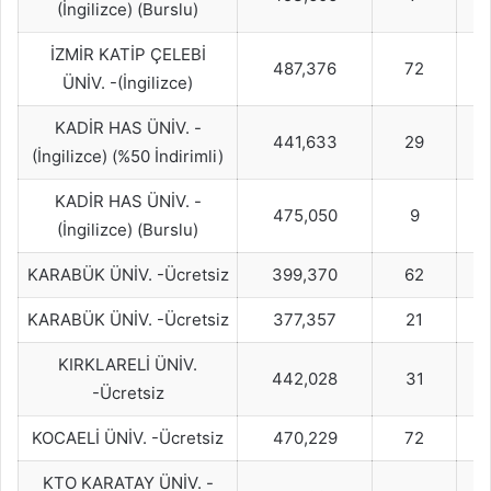
(İngilizce) (Burslu)
İZMİR KATİP ÇELEBİ
487,376
72
ÜNİV. -(İngilizce)
KADİR HAS ÜNİV. -
441,633
29
(İngilizce) (%50 İndirimli)
KADİR HAS ÜNİV. -
475,050
9
(İngilizce) (Burslu)
KARABÜK ÜNİV. -Ücretsiz
399,370
62
KARABÜK ÜNİV. -Ücretsiz
377,357
21
KIRKLARELİ ÜNİV.
442,028
31
-Ücretsiz
KOCAELİ ÜNİV. -Ücretsiz
470,229
72
KTO KARATAY ÜNİV. -