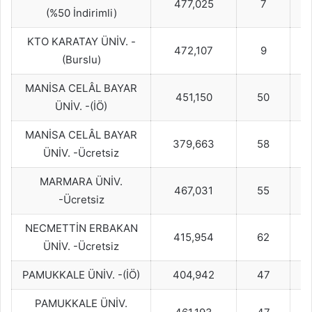
477,025
7
(%50 İndirimli)
KTO KARATAY ÜNİV. -
472,107
9
(Burslu)
MANİSA CELÂL BAYAR
451,150
50
ÜNİV. -(İÖ)
MANİSA CELÂL BAYAR
379,663
58
ÜNİV. -Ücretsiz
MARMARA ÜNİV.
467,031
55
-Ücretsiz
NECMETTİN ERBAKAN
415,954
62
ÜNİV. -Ücretsiz
PAMUKKALE ÜNİV. -(İÖ)
404,942
47
PAMUKKALE ÜNİV.