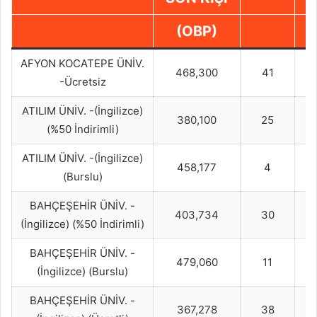
(OBP)
AFYON KOCATEPE ÜNİV.
468,300
41
-Ücretsiz
ATILIM ÜNİV. -(İngilizce)
380,100
25
(%50 İndirimli)
ATILIM ÜNİV. -(İngilizce)
458,177
4
(Burslu)
BAHÇEŞEHİR ÜNİV. -
403,734
30
(İngilizce) (%50 İndirimli)
BAHÇEŞEHİR ÜNİV. -
479,060
11
(İngilizce) (Burslu)
BAHÇEŞEHİR ÜNİV. -
367,278
38