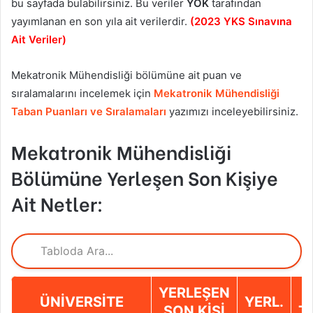
bu sayfada bulabilirsiniz. Bu veriler
YÖK
tarafından
yayımlanan en son yıla ait verilerdir.
(2023 YKS Sınavına
Ait Veriler)
Mekatronik Mühendisliği bölümüne ait puan ve
sıralamalarını incelemek için
Mekatronik Mühendisliği
Taban Puanları ve Sıralamaları
yazımızı inceleyebilirsiniz.
Mekatronik Mühendisliği
Bölümüne Yerleşen Son Kişiye
Ait Netler:
YERLEŞEN
ÜNIVERSITE
YERL.
SON KIŞI
T