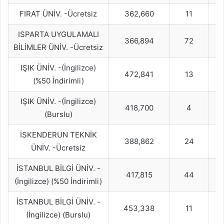
FIRAT ÜNİV. -Ücretsiz
362,660
11
ISPARTA UYGULAMALI
366,894
72
BİLİMLER ÜNİV. -Ücretsiz
IŞIK ÜNİV. -(İngilizce)
472,841
13
(%50 İndirimli)
IŞIK ÜNİV. -(İngilizce)
418,700
4
(Burslu)
İSKENDERUN TEKNİK
388,862
24
ÜNİV. -Ücretsiz
İSTANBUL BİLGİ ÜNİV. -
417,815
44
(İngilizce) (%50 İndirimli)
İSTANBUL BİLGİ ÜNİV. -
453,338
11
(İngilizce) (Burslu)