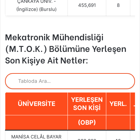
ÇANKAYA ÜNİV. -
455,691
8
(İngilizce) (Burslu)
Mekatronik Mühendisliği
(M.T.O.K.) Bölümüne Yerleşen
Son Kişiye Ait Netler:
YERLEŞEN
ÜNIVERSITE
YERL.
SON KIŞI
T
(OBP)
MANİSA CELÂL BAYAR