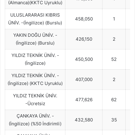
(Almanca)(KKTC Uyruklu)
ULUSLARARASI KIBRIS
458,050
1
ÜNİV. -(İngilizce) (Burslu)
YAKIN DOĞU ÜNİV. -
426,150
2
(İngilizce) (Burslu)
YILDIZ TEKNİK ÜNİV. -
450,500
52
(İngilizce)
YILDIZ TEKNİK ÜNİV. -
407,000
2
(İngilizce) (KKTC Uyruklu)
YILDIZ TEKNİK ÜNİV.
477,626
62
-Ücretsiz
ÇANKAYA ÜNİV. -
432,580
35
(İngilizce) (%50 İndirimli)