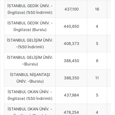
İSTANBUL GEDİK ÜNİV. -
437,100
16
(İngilizce) (%50 İndirimli)
İSTANBUL GEDİK ÜNİV. -
440,650
4
(İngilizce) (Burslu)
İSTANBUL GELİŞİM ÜNİV.
408,373
5
-(%50 İndirimli)
İSTANBUL GELİŞİM ÜNİV.
388,450
6
-(Burslu)
İSTANBUL NİŞANTAŞI
386,350
11
ÜNİV. -(Burslu)
İSTANBUL OKAN ÜNİV. -
437,984
5
(İngilizce) (%50 İndirimli)
İSTANBUL OKAN ÜNİV. -
478,254
4