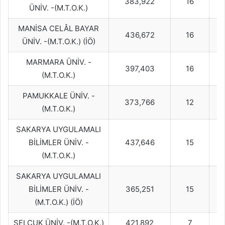
383,922
16
ÜNİV. -(M.T.O.K.)
MANİSA CELÂL BAYAR
436,672
16
ÜNİV. -(M.T.O.K.) (İÖ)
MARMARA ÜNİV. -
397,403
16
(M.T.O.K.)
PAMUKKALE ÜNİV. -
373,766
12
(M.T.O.K.)
SAKARYA UYGULAMALI
BİLİMLER ÜNİV. -
437,646
15
(M.T.O.K.)
SAKARYA UYGULAMALI
BİLİMLER ÜNİV. -
365,251
15
(M.T.O.K.) (İÖ)
SELÇUK ÜNİV. -(M.T.O.K.)
421,892
7