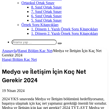
Ortaokul Ortak Sınav
8. Sınıf Ortak Sınav
7. Sınıf Ortak Sınav
6. Sınıf Ortak Sınav
5. Sınıf Ortak Sınav
Örnek Soru Kitapçıkları
1. Dönem 1. Yazılı Örnek Soru Kitapçıkları
1. Dönem 2. Yazılı Örnek Soru Kitapçıkları
Arama
yap
Anasayfa
/
Hangi Bölüm Kaç Net
/
Medya ve İletişim İçin Kaç Net
...
Gerekir 2024
Hangi Bölüm Kaç Net
Medya ve İletişim İçin Kaç Net
Gerekir 2024
19 Nisan 2024
2024 YKS sınavında Medya ve İletişim bölümünü hedefliyorsanız,
başarıya ulaşmak için kaç net yapmanız gerektiği önemli bir sorudur.
Medya ve İletişim için kaç net gerekir? 2024 TYT-AYT Medya ve