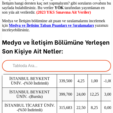
İletişim hangi dersten kaç net yapmalıyım? gibi soruların cevabını bu
sayfada bulabilirsiniz. Bu veriler
YÖK
tarafından yayımlanan en
son yıla ait verilerdir.
(2023 YKS Sınavına Ait Veriler)
Medya ve İletişim bölümüne ait puan ve sıralamalarını incelemek
için
Medya ve İletişim Taban Puanları ve Sıralamaları
yazımızı
inceleyebilirsiniz.
Medya ve İletişim Bölümüne Yerleşen
Son Kişiye Ait Netler:
İSTANBUL BEYKENT
339,500
4,25
1,00
-1,00
ÜNİV. -(%50 İndirimli)
İSTANBUL BEYKENT
399,700
24,00
12,25
3,00
ÜNİV. -(Burslu)
İSTANBUL TİCARET ÜNİV.
315,683
22,50
8,25
0,00
-(%50 İndirimli)