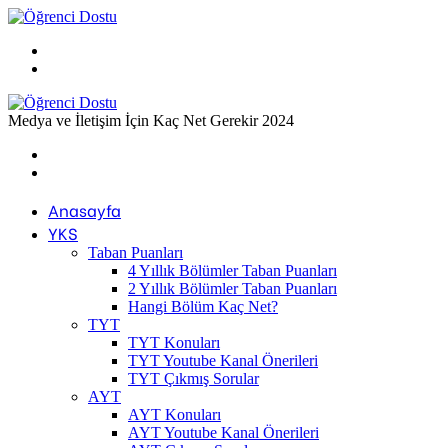
Menü
Arama
yap
...
Medya ve İletişim İçin Kaç Net Gerekir 2024
Previous
post
Next
post
Anasayfa
YKS
Taban Puanları
4 Yıllık Bölümler Taban Puanları
2 Yıllık Bölümler Taban Puanları
Hangi Bölüm Kaç Net?
TYT
TYT Konuları
TYT Youtube Kanal Önerileri
TYT Çıkmış Sorular
AYT
AYT Konuları
AYT Youtube Kanal Önerileri