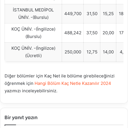
İSTANBUL MEDİPOL
449,700
31,50
15,25
18,7
ÜNİV. -(Burslu)
KOÇ ÜNİV. -(İngilizce)
488,242
37,50
20,00
17,5
(Burslu)
KOÇ ÜNİV. -(İngilizce)
250,000
12,75
14,00
4,2
(Ücretli)
Diğer bölümler için Kaç Net ile bölüme girebileceğinizi
öğrenmek için
Hangi Bölüm Kaç Netle Kazanılır 2024
yazımızı inceleyebilirsiniz.
Bir yanıt yazın