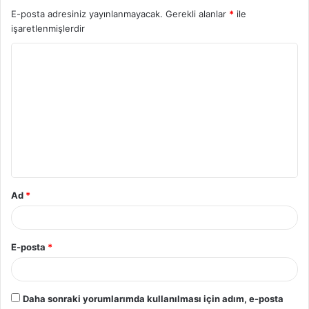
E-posta adresiniz yayınlanmayacak.
Gerekli alanlar
*
ile
işaretlenmişlerdir
Y
o
r
u
m
*
Ad
*
E-posta
*
Daha sonraki yorumlarımda kullanılması için adım, e-posta