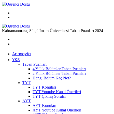
Menü
Arama
yap
...
Kahramanmaraş Sütçü İmam Üniversitesi Taban Puanları 2024
Previous
post
Next
post
Anasayfa
YKS
Taban Puanları
4 Yıllık Bölümler Taban Puanları
2 Yıllık Bölümler Taban Puanları
Hangi Bölüm Kaç Net?
TYT
TYT Konuları
TYT Youtube Kanal Önerileri
TYT Çıkmış Sorular
AYT
AYT Konuları
AYT Youtube Kanal Önerileri