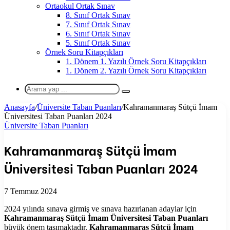
Ortaokul Ortak Sınav
8. Sınıf Ortak Sınav
7. Sınıf Ortak Sınav
6. Sınıf Ortak Sınav
5. Sınıf Ortak Sınav
Örnek Soru Kitapçıkları
1. Dönem 1. Yazılı Örnek Soru Kitapçıkları
1. Dönem 2. Yazılı Örnek Soru Kitapçıkları
Arama
yap
Anasayfa
/
Üniversite Taban Puanları
/
Kahramanmaraş Sütçü İmam
...
Üniversitesi Taban Puanları 2024
Üniversite Taban Puanları
Kahramanmaraş Sütçü İmam
Üniversitesi Taban Puanları 2024
7 Temmuz 2024
2024 yılında sınava girmiş ve sınava hazırlanan adaylar için
Kahramanmaraş Sütçü İmam Üniversitesi Taban Puanları
büyük önem taşımaktadır.
Kahramanmaraş Sütçü İmam