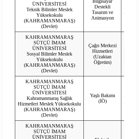
Bilgisayar
ÜNİVERSİTESİ
Destekli
2023
Teknik Bilimler Meslek
Tasarım ve
2022
Yüksekokulu
Animasyon
(KAHRAMANMARAŞ)
(Devlet)
KAHRAMANMARAŞ
SÜTÇÜ İMAM
Çağrı Merkezi
ÜNİVERSİTESİ
Hizmetleri
2023
Sosyal Bilimler Meslek
(Uzaktan
2022
Yüksekokulu
Öğretim)
(KAHRAMANMARAŞ)
(Devlet)
KAHRAMANMARAŞ
SÜTÇÜ İMAM
ÜNİVERSİTESİ
Yaşlı Bakımı
2023
Kahramanmaraş Sağlık
(İÖ)
2022
Hizmetleri Meslek Yüksekokulu
(KAHRAMANMARAŞ)
(Devlet)
KAHRAMANMARAŞ
SÜTÇÜ İMAM
ÜNİVERSİTESİ