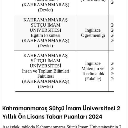
2020
(KAHRAMANMARAŞ)
(Devlet)
KAHRAMANMARAŞ
SÜTÇÜ İMAM
2023
ÜNİVERSİTESİ
İngilizce
2022
Eğitim Fakültesi
Öğretmenliği
2021
(KAHRAMANMARAŞ)
2020
(Devlet)
KAHRAMANMARAŞ
SÜTÇÜ İMAM
İngilizce
2023
ÜNİVERSİTESİ
Mütercim ve
2022
İnsan ve Toplum Bilimleri
Tercümanlık
2021
Fakültesi
(Fakülte)
2020
(KAHRAMANMARAŞ)
(Devlet)
Kahramanmaraş Sütçü İmam Üniversitesi
2
Yıllık Ön Lisans Taban Puanları
2024
Aşağıdaki tabloda
Kahramanmaraş Sütçü İmam Üniversitesi
‘nin 2