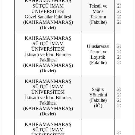
KAHRAMANMARAŞ
SÜTÇÜ İMAM
Tekstil ve
2023
ÜNİVERSİTESİ
Moda
2022
Güzel Sanatlar Fakültesi
Tasarımı
2021
(KAHRAMANMARAŞ)
(Fakülte)
2020
(Devlet)
KAHRAMANMARAŞ
SÜTÇÜ İMAM
Uluslararası
2023
ÜNİVERSİTESİ
Ticaret ve
2022
İktisadi ve İdari Bilimler
Lojistik
2021
Fakültesi
(Fakülte)
2020
(KAHRAMANMARAŞ)
(Devlet)
KAHRAMANMARAŞ
SÜTÇÜ İMAM
Sağlık
2023
ÜNİVERSİTESİ
Yönetimi
2022
İktisadi ve İdari Bilimler
(Fakülte)
2021
Fakültesi
(İÖ)
2020
(KAHRAMANMARAŞ)
(Devlet)
KAHRAMANMARAŞ
SÜTÇÜ İMAM
2023