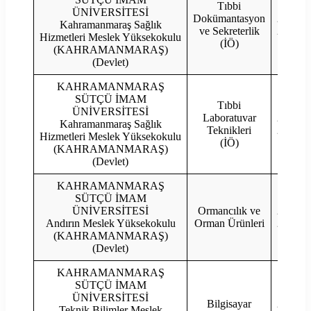
Tıbbi
ÜNİVERSİTESİ
Dokümantasyon
2023
Kahramanmaraş Sağlık
ve Sekreterlik
2022
Hizmetleri Meslek Yüksekokulu
(İÖ)
(KAHRAMANMARAŞ)
(Devlet)
KAHRAMANMARAŞ
SÜTÇÜ İMAM
Tıbbi
ÜNİVERSİTESİ
Laboratuvar
2023
Kahramanmaraş Sağlık
Teknikleri
2022
Hizmetleri Meslek Yüksekokulu
(İÖ)
(KAHRAMANMARAŞ)
(Devlet)
KAHRAMANMARAŞ
SÜTÇÜ İMAM
ÜNİVERSİTESİ
Ormancılık ve
2023
Andırın Meslek Yüksekokulu
Orman Ürünleri
2022
(KAHRAMANMARAŞ)
(Devlet)
KAHRAMANMARAŞ
SÜTÇÜ İMAM
ÜNİVERSİTESİ
Bilgisayar
2023
Teknik Bilimler Meslek