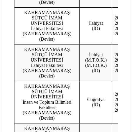
(Devlet)
KAHRAMANMARAŞ
SÜTÇÜ İMAM
2023
1
ÜNİVERSİTESİ
İlahiyat
2022
İlahiyat Fakültesi
(İÖ)
2021
(KAHRAMANMARAŞ)
2020
(Devlet)
KAHRAMANMARAŞ
SÜTÇÜ İMAM
İlahiyat
2023
ÜNİVERSİTESİ
(M.T.O.K.)
2022
İlahiyat Fakültesi
(M.T.O.K.)
2021
(KAHRAMANMARAŞ)
(İÖ)
2020
(Devlet)
KAHRAMANMARAŞ
SÜTÇÜ İMAM
2023
ÜNİVERSİTESİ
Coğrafya
2022
İnsan ve Toplum Bilimleri
(İÖ)
2021
Fakültesi
2020
(KAHRAMANMARAŞ)
(Devlet)
KAHRAMANMARAŞ