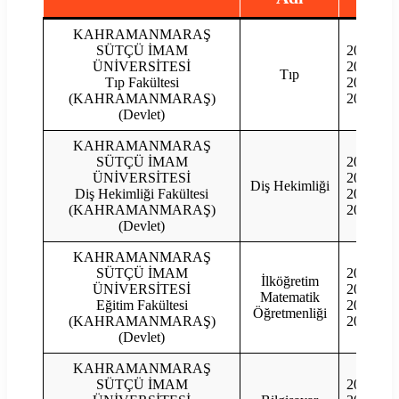
KAHRAMANMARAŞ
SÜTÇÜ İMAM
2023
1
ÜNİVERSİTESİ
2022
Tıp
Tıp Fakültesi
2021
(KAHRAMANMARAŞ)
2020
(Devlet)
KAHRAMANMARAŞ
SÜTÇÜ İMAM
2023
ÜNİVERSİTESİ
2022
Diş Hekimliği
Diş Hekimliği Fakültesi
2021
(KAHRAMANMARAŞ)
2020
(Devlet)
KAHRAMANMARAŞ
SÜTÇÜ İMAM
2023
İlköğretim
ÜNİVERSİTESİ
2022
Matematik
Eğitim Fakültesi
2021
Öğretmenliği
(KAHRAMANMARAŞ)
2020
(Devlet)
KAHRAMANMARAŞ
SÜTÇÜ İMAM
2023