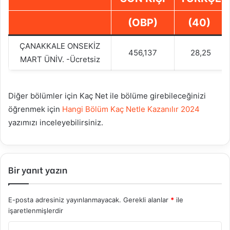
(OBP)
(40)
ÇANAKKALE ONSEKİZ
456,137
28,25
MART ÜNİV. -Ücretsiz
Diğer bölümler için Kaç Net ile bölüme girebileceğinizi
öğrenmek için
Hangi Bölüm Kaç Netle Kazanılır 2024
yazımızı inceleyebilirsiniz.
Bir yanıt yazın
E-posta adresiniz yayınlanmayacak.
Gerekli alanlar
*
ile
işaretlenmişlerdir
Y