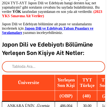
2024 TYT-AYT Japon Dili ve Edebiyatı hangi dersten kaç net
yapmalıyım? gibi soruların cevabını bu sayfada bulabilirsiniz. Bu
veriler
YÖK
tarafından yayımlanan en son yıla ait verilerdir.
(2023
YKS Sınavına Ait Veriler)
Japon Dili ve Edebiyatı bölümüne ait puan ve sıralamalarını
incelemek için
Japon Dili ve Edebiyatı Taban Puanları ve
Sıralamaları
yazımızı inceleyebilirsiniz.
Japon Dili ve Edebiyatı Bölümüne
Yerleşen Son Kişiye Ait Netler:
Yerleşen
TYT
T
Üniversite
Son Kişi
Türkçe
Sos
(OBP)
(40)
(2
ANKARA ÜNİV. -Ücretsiz
486,004
30,00
14