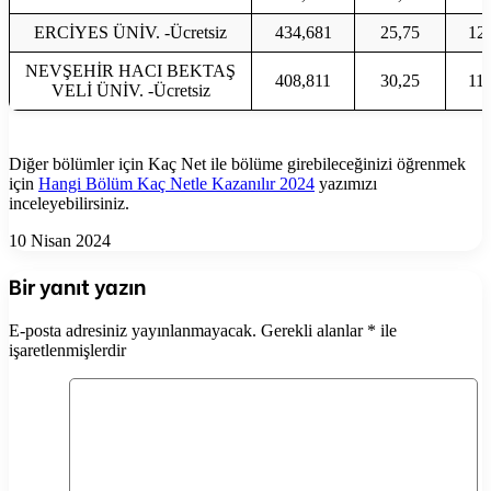
ERCİYES ÜNİV. -Ücretsiz
434,681
25,75
12
NEVŞEHİR HACI BEKTAŞ
408,811
30,25
11,
VELİ ÜNİV. -Ücretsiz
Diğer bölümler için Kaç Net ile bölüme girebileceğinizi öğrenmek
için
Hangi Bölüm Kaç Netle Kazanılır 2024
yazımızı
inceleyebilirsiniz.
10 Nisan 2024
Bir yanıt yazın
E-posta adresiniz yayınlanmayacak.
Gerekli alanlar
*
ile
işaretlenmişlerdir