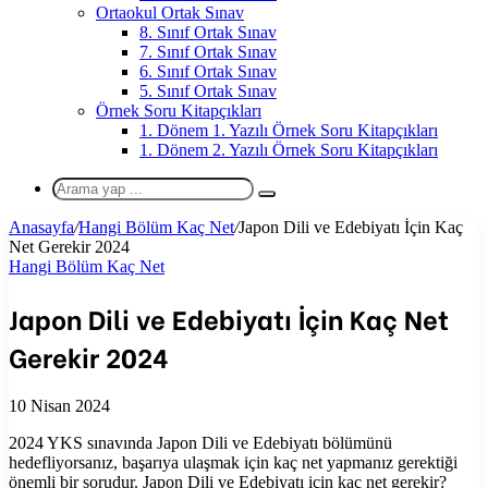
Ortaokul Ortak Sınav
8. Sınıf Ortak Sınav
7. Sınıf Ortak Sınav
6. Sınıf Ortak Sınav
5. Sınıf Ortak Sınav
Örnek Soru Kitapçıkları
1. Dönem 1. Yazılı Örnek Soru Kitapçıkları
1. Dönem 2. Yazılı Örnek Soru Kitapçıkları
Arama
yap
Anasayfa
/
Hangi Bölüm Kaç Net
/
Japon Dili ve Edebiyatı İçin Kaç
...
Net Gerekir 2024
Hangi Bölüm Kaç Net
Japon Dili ve Edebiyatı İçin Kaç Net
Gerekir 2024
10 Nisan 2024
2024 YKS sınavında Japon Dili ve Edebiyatı bölümünü
hedefliyorsanız, başarıya ulaşmak için kaç net yapmanız gerektiği
önemli bir sorudur. Japon Dili ve Edebiyatı için kaç net gerekir?