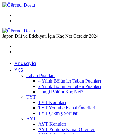
Menü
Arama
yap
...
Japon Dili ve Edebiyatı İçin Kaç Net Gerekir 2024
Previous
post
Next
post
Anasayfa
YKS
Taban Puanları
4 Yıllık Bölümler Taban Puanları
2 Yıllık Bölümler Taban Puanları
Hangi Bölüm Kaç Net?
TYT
TYT Konuları
TYT Youtube Kanal Önerileri
TYT Çıkmış Sorular
AYT
AYT Konuları
AYT Youtube Kanal Önerileri