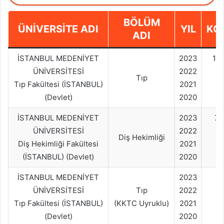
BÖLÜM
ÜNIVERSITE ADI
YIL
KO
ADI
İSTANBUL MEDENİYET
2023
18
ÜNİVERSİTESİ
2022
Tıp
Tıp Fakültesi (İSTANBUL)
2021
(Devlet)
2020
İSTANBUL MEDENİYET
2023
70
ÜNİVERSİTESİ
2022
Diş Hekimliği
Diş Hekimliği Fakültesi
2021
(İSTANBUL) (Devlet)
2020
İSTANBUL MEDENİYET
2023
1
ÜNİVERSİTESİ
Tıp
2022
Tıp Fakültesi (İSTANBUL)
(KKTC Uyruklu)
2021
(Devlet)
2020