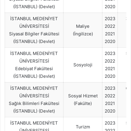
(İSTANBUL) (Devlet)
2020
İSTANBUL MEDENİYET
2023
3
ÜNİVERSİTESİ
Maliye
2022
Siyasal Bilgiler Fakültesi
(İngilizce)
2021
(İSTANBUL) (Devlet)
2020
İSTANBUL MEDENİYET
2023
50
ÜNİVERSİTESİ
2022
Sosyoloji
Edebiyat Fakültesi
2021
(İSTANBUL) (Devlet)
2020
İSTANBUL MEDENİYET
2023
60
ÜNİVERSİTESİ
Sosyal Hizmet
2022
Sağlık Bilimleri Fakültesi
(Fakülte)
2021
(İSTANBUL) (Devlet)
2020
İSTANBUL MEDENİYET
2023
50
Turizm
ÜNİVERSİTESİ
2022