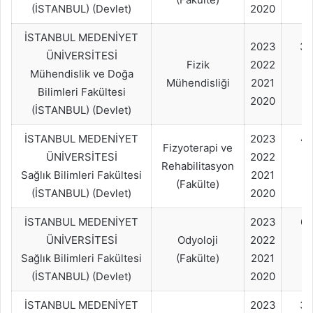
(İSTANBUL) (Devlet)
2020
İSTANBUL MEDENİYET
2023
30
ÜNİVERSİTESİ
Fizik
2022
Mühendislik ve Doğa
Mühendisliği
2021
Bilimleri Fakültesi
2020
(İSTANBUL) (Devlet)
İSTANBUL MEDENİYET
2023
4
Fizyoterapi ve
ÜNİVERSİTESİ
2022
Rehabilitasyon
Sağlık Bilimleri Fakültesi
2021
(Fakülte)
(İSTANBUL) (Devlet)
2020
İSTANBUL MEDENİYET
2023
60
ÜNİVERSİTESİ
Odyoloji
2022
Sağlık Bilimleri Fakültesi
(Fakülte)
2021
(İSTANBUL) (Devlet)
2020
İSTANBUL MEDENİYET
2023
30