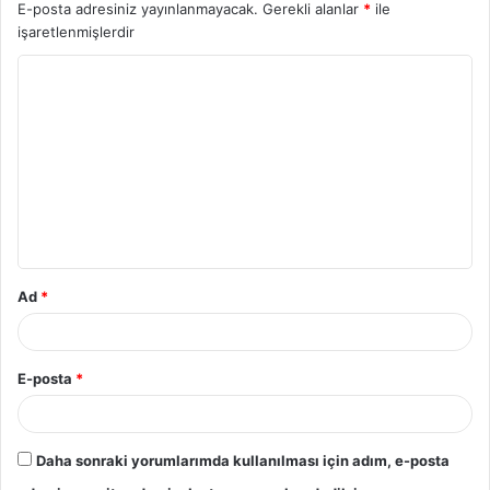
E-posta adresiniz yayınlanmayacak.
Gerekli alanlar
*
ile
işaretlenmişlerdir
Y
o
r
u
m
*
Ad
*
E-posta
*
Daha sonraki yorumlarımda kullanılması için adım, e-posta