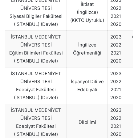
İSTANBUL MEDENİYET
2023
1
İktisat
ÜNİVERSİTESİ
2022
(İngilizce)
Siyasal Bilgiler Fakültesi
2021
(KKTC Uyruklu)
(İSTANBUL) (Devlet)
2020
İSTANBUL MEDENİYET
2023
60
ÜNİVERSİTESİ
İngilizce
2022
Eğitim Bilimleri Fakültesi
Öğretmenliği
2021
(İSTANBUL) (Devlet)
2020
İSTANBUL MEDENİYET
2023
3
ÜNİVERSİTESİ
İspanyol Dili ve
2022
Edebiyat Fakültesi
Edebiyatı
2021
(İSTANBUL) (Devlet)
2020
İSTANBUL MEDENİYET
2023
3
ÜNİVERSİTESİ
2022
Dilbilimi
Edebiyat Fakültesi
2021
(İSTANBUL) (Devlet)
2020