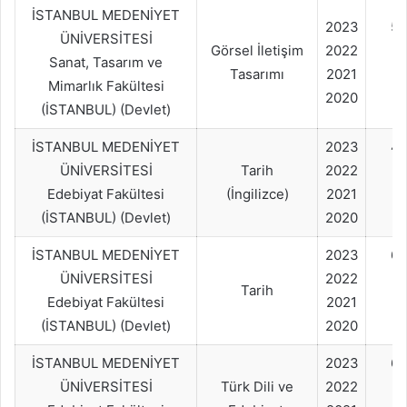
İSTANBUL MEDENİYET
2023
50
ÜNİVERSİTESİ
Görsel İletişim
2022
Sanat, Tasarım ve
Tasarımı
2021
Mimarlık Fakültesi
2020
(İSTANBUL) (Devlet)
İSTANBUL MEDENİYET
2023
4
ÜNİVERSİTESİ
Tarih
2022
Edebiyat Fakültesi
(İngilizce)
2021
(İSTANBUL) (Devlet)
2020
İSTANBUL MEDENİYET
2023
60
ÜNİVERSİTESİ
2022
Tarih
Edebiyat Fakültesi
2021
(İSTANBUL) (Devlet)
2020
İSTANBUL MEDENİYET
2023
60
ÜNİVERSİTESİ
Türk Dili ve
2022