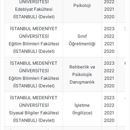
ÜNİVERSİTESİ
2022
Psikoloji
Edebiyat Fakültesi
2021
(İSTANBUL) (Devlet)
2020
İSTANBUL MEDENİYET
2023
30
ÜNİVERSİTESİ
Sınıf
2022
Eğitim Bilimleri Fakültesi
Öğretmenliği
2021
(İSTANBUL) (Devlet)
2020
İSTANBUL MEDENİYET
2023
60
Rehberlik ve
ÜNİVERSİTESİ
2022
Psikolojik
Eğitim Bilimleri Fakültesi
2021
Danışmanlık
(İSTANBUL) (Devlet)
2020
İSTANBUL MEDENİYET
2023
4
ÜNİVERSİTESİ
İşletme
2022
Siyasal Bilgiler Fakültesi
(İngilizce)
2021
(İSTANBUL) (Devlet)
2020