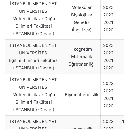
İSTANBUL MEDENİYET
Moleküler
2023
50
ÜNİVERSİTESİ
Biyoloji ve
2022
Mühendislik ve Doğa
Genetik
2021
Bilimleri Fakültesi
(İngilizce)
2020
(İSTANBUL) (Devlet)
İSTANBUL MEDENİYET
2023
50
İlköğretim
ÜNİVERSİTESİ
2022
Matematik
Eğitim Bilimleri Fakültesi
2021
Öğretmenliği
(İSTANBUL) (Devlet)
2020
İSTANBUL MEDENİYET
2023
40
ÜNİVERSİTESİ
2022
Mühendislik ve Doğa
Biyomühendislik
2021
Bilimleri Fakültesi
2020
(İSTANBUL) (Devlet)
İSTANBUL MEDENİYET
2023
10
ÜNİVERSİTESİ
Hemşirelik
2022