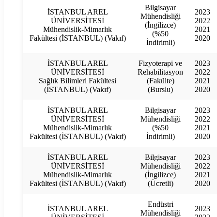
Bilgisayar
İSTANBUL AREL
2023
Mühendisliği
ÜNİVERSİTESİ
2022
(İngilizce)
Mühendislik-Mimarlık
2021
(%50
Fakültesi (İSTANBUL) (Vakıf)
2020
İndirimli)
İSTANBUL AREL
Fizyoterapi ve
2023
ÜNİVERSİTESİ
Rehabilitasyon
2022
Sağlık Bilimleri Fakültesi
(Fakülte)
2021
(İSTANBUL) (Vakıf)
(Burslu)
2020
İSTANBUL AREL
Bilgisayar
2023
ÜNİVERSİTESİ
Mühendisliği
2022
Mühendislik-Mimarlık
(%50
2021
Fakültesi (İSTANBUL) (Vakıf)
İndirimli)
2020
İSTANBUL AREL
Bilgisayar
2023
ÜNİVERSİTESİ
Mühendisliği
2022
Mühendislik-Mimarlık
(İngilizce)
2021
Fakültesi (İSTANBUL) (Vakıf)
(Ücretli)
2020
Endüstri
İSTANBUL AREL
2023
Mühendisliği