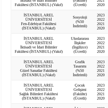
İktisadi ve İdari Bilimler
(Fakülte)
2021
Fakültesi (İSTANBUL) (Vakıf)
(Ücretli)
2020
İSTANBUL AREL
2023
Sosyoloji
ÜNİVERSİTESİ
2022
(%50
Fen-Edebiyat Fakültesi
2021
İndirimli)
(İSTANBUL) (Vakıf)
2020
İSTANBUL AREL
Uluslararası
2023
ÜNİVERSİTESİ
İlişkiler
2022
İktisadi ve İdari Bilimler
(İngilizce)
2021
Fakültesi (İSTANBUL) (Vakıf)
(Ücretli)
2020
İSTANBUL AREL
Grafik
2023
ÜNİVERSİTESİ
Tasarımı
2022
Güzel Sanatlar Fakültesi
(%50
2021
(İSTANBUL) (Vakıf)
İndirimli)
2020
İSTANBUL AREL
Çocuk
2023
ÜNİVERSİTESİ
Gelişimi
2022
Sağlık Bilimleri Fakültesi
(Fakülte)
2021
(İSTANBUL) (Vakıf)
(Ücretli)
2020