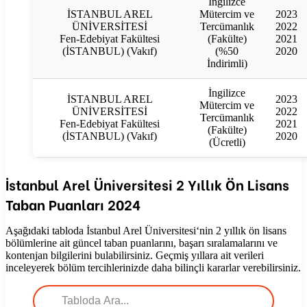
İngilizce
İSTANBUL AREL
Mütercim ve
2023
ÜNİVERSİTESİ
Tercümanlık
2022
Fen-Edebiyat Fakültesi
(Fakülte)
2021
(İSTANBUL) (Vakıf)
(%50
2020
İndirimli)
İngilizce
İSTANBUL AREL
2023
Mütercim ve
ÜNİVERSİTESİ
2022
Tercümanlık
Fen-Edebiyat Fakültesi
2021
(Fakülte)
(İSTANBUL) (Vakıf)
2020
(Ücretli)
İstanbul Arel Üniversitesi
2 Yıllık Ön Lisans
Taban Puanları
2024
Aşağıdaki tabloda
İstanbul Arel Üniversitesi
‘nin 2 yıllık ön lisans
bölümlerine ait güncel taban puanlarını, başarı sıralamalarını ve
kontenjan bilgilerini bulabilirsiniz. Geçmiş yıllara ait verileri
inceleyerek bölüm tercihlerinizde daha bilinçli kararlar verebilirsiniz.