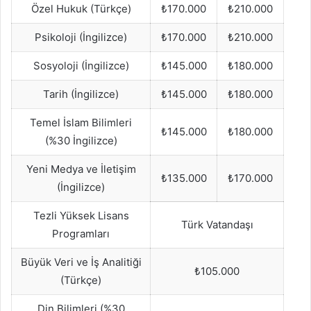
Özel Hukuk (Türkçe)
₺170.000
₺210.000
Psikoloji (İngilizce)
₺170.000
₺210.000
Sosyoloji (İngilizce)
₺145.000
₺180.000
Tarih (İngilizce)
₺145.000
₺180.000
Temel İslam Bilimleri
₺145.000
₺180.000
(%30 İngilizce)
Yeni Medya ve İletişim
₺135.000
₺170.000
(İngilizce)
Tezli Yüksek Lisans
Türk Vatandaşı
Programları
Büyük Veri ve İş Analitiği
₺105.000
(Türkçe)
Din Bilimleri (%30