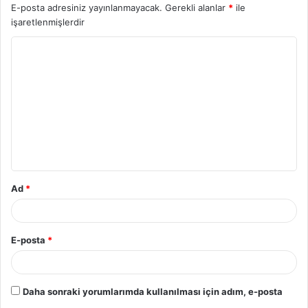
E-posta adresiniz yayınlanmayacak.
Gerekli alanlar
*
ile
işaretlenmişlerdir
Y
o
r
u
m
*
Ad
*
E-posta
*
Daha sonraki yorumlarımda kullanılması için adım, e-posta