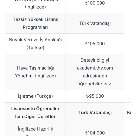
₺100.000
(İngilizce)
Tezsiz Yüksek Lisans
Türk Vatandaşı
Programları
Büyük Veri ve İş Analitiği
₺105.000
(Türkçe)
Detaylı bilgiyi
Hava Taşımacılığı
akademi.thy.com
Yönetimi (İngilizce)
adresinden
öğrenebilirsiniz.
İşletme (Türkçe)
₺95.000
Lisansüstü Öğrenciler
Türk Vatandaşı
Bili
İçin Diğer Ücretler
İngilizce Hazırlık
₺104.000