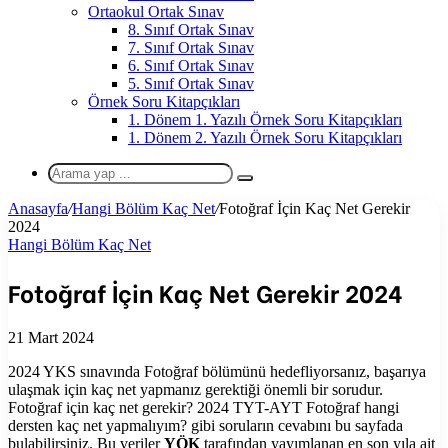
Ortaokul Ortak Sınav
8. Sınıf Ortak Sınav
7. Sınıf Ortak Sınav
6. Sınıf Ortak Sınav
5. Sınıf Ortak Sınav
Örnek Soru Kitapçıkları
1. Dönem 1. Yazılı Örnek Soru Kitapçıkları
1. Dönem 2. Yazılı Örnek Soru Kitapçıkları
Arama
yap
Anasayfa
/
Hangi Bölüm Kaç Net
/
Fotoğraf İçin Kaç Net Gerekir
...
2024
Hangi Bölüm Kaç Net
Fotoğraf İçin Kaç Net Gerekir 2024
21 Mart 2024
2024 YKS sınavında Fotoğraf bölümünü hedefliyorsanız, başarıya
ulaşmak için kaç net yapmanız gerektiği önemli bir sorudur.
Fotoğraf için kaç net gerekir? 2024 TYT-AYT Fotoğraf hangi
dersten kaç net yapmalıyım? gibi soruların cevabını bu sayfada
bulabilirsiniz. Bu veriler
YÖK
tarafından yayımlanan en son yıla ait