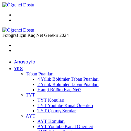
Menü
Arama
yap
...
Fotoğraf İçin Kaç Net Gerekir 2024
Previous
post
Next
post
Anasayfa
YKS
Taban Puanları
4 Yıllık Bölümler Taban Puanları
2 Yıllık Bölümler Taban Puanları
Hangi Bölüm Kaç Net?
TYT
TYT Konuları
TYT Youtube Kanal Önerileri
TYT Çıkmış Sorular
AYT
AYT Konuları
AYT Youtube Kanal Önerileri