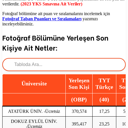
verilerdir.
(2023 YKS Sınavına Ait Veriler)
Fotoğraf bölümüne ait puan ve sıralamalarını incelemek için
Fotoğraf Taban Puanları ve Sıralamaları
yazımızı
inceleyebilirsiniz.
Fotoğraf Bölümüne Yerleşen Son
Kişiye Ait Netler:
Yerleşen
TYT
T
Üniversite
Son Kişi
Türkçe
Sos
(OBP)
(40)
(2
ATATÜRK ÜNİV. -Ücretsiz
370,574
17,25
5,
DOKUZ EYLÜL ÜNİV.
395,417
23,25
10
-Ücretsiz