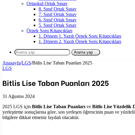
Ortaokul Ortak Sınav
8. Sınıf Ortak Sınav
7. Sınıf Ortak Sınav
6. Sınıf Ortak Sınav
5. Sınıf Ortak Sınav
Örnek Soru Kitapçıkları
1. Dönem 1. Yazılı Örnek Soru Kitapçıkları
1. Dönem 2. Yazılı Örnek Soru Kitapçıkları
Arama yap ...
Anasayfa
/
LGS
/
Bitlis Lise Taban Puanları 2025
LGS
Bitlis Lise Taban Puanları 2025
31 Ağustos 2024
2025 LGS için
Bitlis Lise Taban Puanları
ve
Bitlis Lise Yüzdelik D
yerleştirme sonuçlarına göre, son yerleşen öğrencinin puan ve yüzdel
bilgilere dikkat etmeniz faydalı olacaktır.