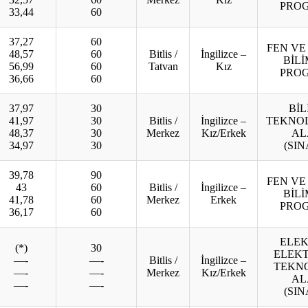
PRO
33,44
60
37,27
60
FEN VE
48,57
60
Bitlis /
İngilizce –
BİL
56,99
60
Tatvan
Kız
PRO
36,66
60
37,97
30
BİL
41,97
30
Bitlis /
İngilizce –
TEKNOL
48,37
30
Merkez
Kız/Erkek
AL
34,97
30
(SIN
39,78
90
FEN VE
43
60
Bitlis /
İngilizce –
BİL
41,78
60
Merkez
Erkek
PRO
36,17
60
ELEK
(*)
30
ELEK
—-
—-
Bitlis /
İngilizce –
TEKNO
—-
—-
Merkez
Kız/Erkek
AL
—-
—-
(SIN