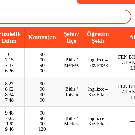
Yüzdelik
Şehir/
Öğretim
Kontenjan
A
Dilim
İlçe
Şekli
6
90
FEN Bİ
7,15
90
Bitlis /
İngilizce –
ALAN
7,37
90
Merkez
Kız/Erkek
Lİ
6,36
90
8,27
90
FEN Bİ
8,62
90
Bitlis /
İngilizce –
ALAN
8,34
90
Tatvan
Kız/Erkek
Lİ
7,48
90
9,48
90
10,67
90
Bitlis /
İngilizce –
—
11,82
90
Merkez
Kız/Erkek
9,46
120