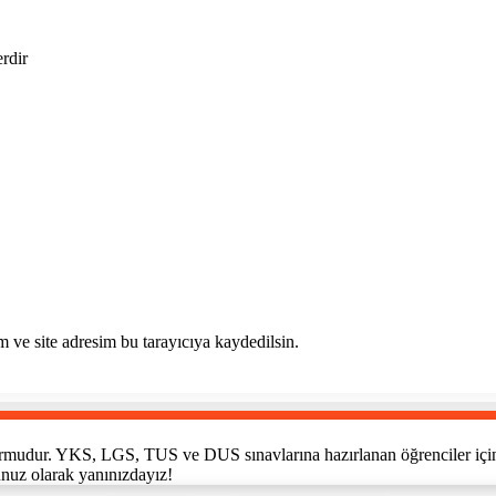
erdir
 ve site adresim bu tarayıcıya kaydedilsin.
tformudur. YKS, LGS, TUS ve DUS sınavlarına hazırlanan öğrenciler için h
unuz olarak yanınızdayız!