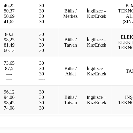
46,25
30
Kİ
50,37
30
Bitlis /
İngilizce –
TEKNO
50,69
30
Merkez
Kız/Erkek
AL
41,62
30
(SIN
80,3
30
ELEK
98,25
30
Bitlis /
İngilizce –
ELEK
81,49
30
Tatvan
Kız/Erkek
TEKNO
60,13
30
73,65
30
87,5
30
Bitlis /
İngilizce –
TA
—-
30
Ahlat
Kız/Erkek
—-
—-
96,12
30
94,06
30
Bitlis /
İngilizce –
İN
98,45
30
Tatvan
Kız/Erkek
TEKNO
74,08
30