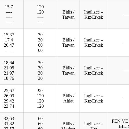
15,7
120
—-
120
Bitlis /
İngilizce –
—
—-
—-
Tatvan
Kız/Erkek
—-
—-
15,37
30
17,4
30
Bitlis /
İngilizce –
—
20,47
60
Tatvan
Kız/Erkek
—-
60
18,64
30
21,05
30
Bitlis /
İngilizce –
—
21,97
30
Tatvan
Kız/Erkek
18,76
30
25,67
90
26,09
120
Bitlis /
İngilizce –
—
29,42
120
Ahlat
Kız/Erkek
23,74
120
32,63
60
FEN VE
31,82
60
Bitlis /
İngilizce –
BİL
32,57
60
Merkez
Kız