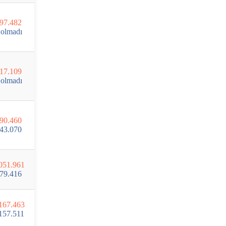
97.482
olmadı
17.109
olmadı
90.460
43.070
051.961
79.416
167.463
157.511