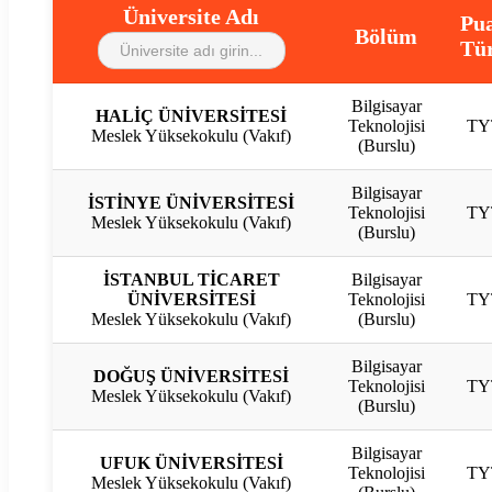
Üniversite Adı
Pu
Bölüm
Tü
Bilgisayar
HALİÇ ÜNİVERSİTESİ
Teknolojisi
TY
Meslek Yüksekokulu (Vakıf)
(Burslu)
Bilgisayar
İSTİNYE ÜNİVERSİTESİ
Teknolojisi
TY
Meslek Yüksekokulu (Vakıf)
(Burslu)
İSTANBUL TİCARET
Bilgisayar
ÜNİVERSİTESİ
Teknolojisi
TY
Meslek Yüksekokulu (Vakıf)
(Burslu)
Bilgisayar
DOĞUŞ ÜNİVERSİTESİ
Teknolojisi
TY
Meslek Yüksekokulu (Vakıf)
(Burslu)
Bilgisayar
UFUK ÜNİVERSİTESİ
Teknolojisi
TY
Meslek Yüksekokulu (Vakıf)