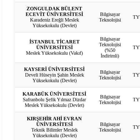
ZONGULDAK BÜLENT
ECEVİT ÜNİVERSİTESİ
Bilgisayar
TY
Karadeniz Ereğli Meslek
Teknolojisi
Yüksekokulu (Devlet)
Bilgisayar
İSTANBUL TİCARET
Teknolojisi
ÜNİVERSİTESİ
TY
(%50
Meslek Yüksekokulu (Vakıf)
İndirimli)
KAYSERİ ÜNİVERSİTESİ
Bilgisayar
Develi Hüseyin Şahin Meslek
TY
Teknolojisi
Yüksekokulu (Devlet)
KARABÜK ÜNİVERSİTESİ
Bilgisayar
Safranbolu Şefik Yılmaz Dizdar
TY
Teknolojisi
Meslek Yüksekokulu (Devlet)
KIRŞEHİR AHİ EVRAN
ÜNİVERSİTESİ
Bilgisayar
TY
Teknik Bilimler Meslek
Teknolojisi
Yüksekokulu (Devlet)