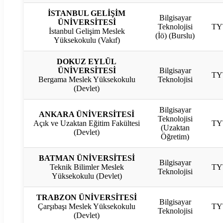
İSTANBUL GELİŞİM
Bilgisayar
ÜNİVERSİTESİ
Teknolojisi
TY
İstanbul Gelişim Meslek
(İö) (Burslu)
Yüksekokulu (Vakıf)
DOKUZ EYLÜL
ÜNİVERSİTESİ
Bilgisayar
TY
Bergama Meslek Yüksekokulu
Teknolojisi
(Devlet)
Bilgisayar
ANKARA ÜNİVERSİTESİ
Teknolojisi
Açık ve Uzaktan Eğitim Fakültesi
TY
(Uzaktan
(Devlet)
Öğretim)
BATMAN ÜNİVERSİTESİ
Bilgisayar
Teknik Bilimler Meslek
TY
Teknolojisi
Yüksekokulu (Devlet)
TRABZON ÜNİVERSİTESİ
Bilgisayar
Çarşıbaşı Meslek Yüksekokulu
TY
Teknolojisi
(Devlet)