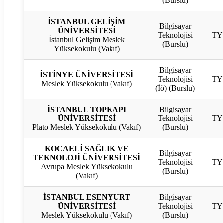
(Burslu)
İSTANBUL GELİŞİM
Bilgisayar
ÜNİVERSİTESİ
Teknolojisi
TY
İstanbul Gelişim Meslek
(Burslu)
Yüksekokulu (Vakıf)
Bilgisayar
İSTİNYE ÜNİVERSİTESİ
Teknolojisi
TY
Meslek Yüksekokulu (Vakıf)
(İö) (Burslu)
İSTANBUL TOPKAPI
Bilgisayar
ÜNİVERSİTESİ
Teknolojisi
TY
Plato Meslek Yüksekokulu (Vakıf)
(Burslu)
KOCAELİ SAĞLIK VE
Bilgisayar
TEKNOLOJİ ÜNİVERSİTESİ
Teknolojisi
TY
Avrupa Meslek Yüksekokulu
(Burslu)
(Vakıf)
İSTANBUL ESENYURT
Bilgisayar
ÜNİVERSİTESİ
Teknolojisi
TY
Meslek Yüksekokulu (Vakıf)
(Burslu)