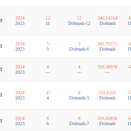
2024
12
12
346,14314
4
T
2023
11
Dolmadı-12
Dolmadı
D
2024
5
5
341,55571
4
T
2023
5
Dolmadı-6
Dolmadı
D
2024
4
4
339,38978
4
T
2023
—
—
—
2024
8
8
335,6321
5
T
2023
4
Dolmadı-5
Dolmadı
D
2024
8
8
316,92836
6
T
2023
6
Dolmadı-7
Dolmadı
D