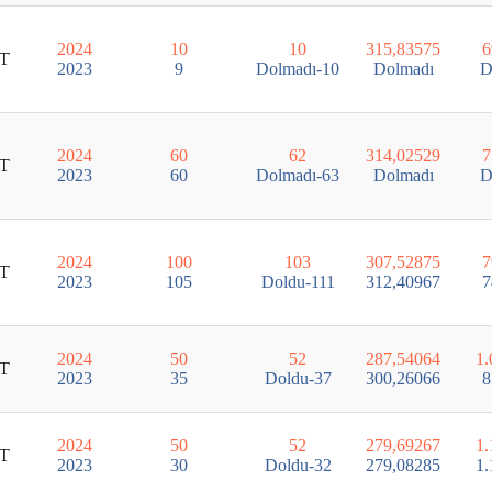
2024
10
10
315,83575
6
T
2023
9
Dolmadı-10
Dolmadı
D
2024
60
62
314,02529
7
T
2023
60
Dolmadı-63
Dolmadı
D
2024
100
103
307,52875
7
T
2023
105
Doldu-111
312,40967
7
2024
50
52
287,54064
1.
T
2023
35
Doldu-37
300,26066
8
2024
50
52
279,69267
1.
T
2023
30
Doldu-32
279,08285
1.