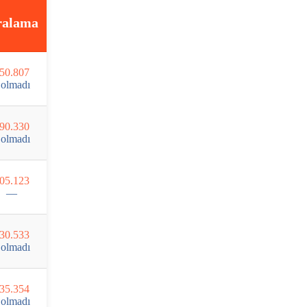
ralama
50.807
olmadı
90.330
olmadı
05.123
—
30.533
olmadı
35.354
olmadı