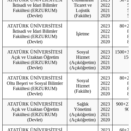
İktisadi ve İdari Bilimler
Ticaret ve
2022
5
Fakültesi (ERZURUM)
Lojistik
2021
5
(Devlet)
(Fakülte)
2020
5
ATATÜRK ÜNİVERSİTESİ
2023
80+2
İktisadi ve İdari Bilimler
2022
8
İşletme
Fakültesi (ERZURUM)
2021
8
(Devlet)
2020
8
ATATÜRK ÜNİVERSİTESİ
Sosyal
2023
1500+3
Açık ve Uzaktan Öğretim
Hizmet
2022
150
Fakültesi (ERZURUM)
(Açıköğretim)
2021
(Devlet)
(Açıköğretim)
2020
ATATÜRK ÜNİVERSİTESİ
2023
80+2
Sosyal
Oltu Beşeri ve Sosyal Bilimler
2022
8
Hizmet
Fakültesi (ERZURUM)
2021
8
(Fakülte)
(Devlet)
2020
8
ATATÜRK ÜNİVERSİTESİ
Sağlık
2023
900+23
Açık ve Uzaktan Öğretim
Yönetimi
2022
90
Fakültesi (ERZURUM)
(Açıköğretim)
2021
(Devlet)
(Açıköğretim)
2020
ATATÜRK ÜNİVERSİTESİ
2023
60+2