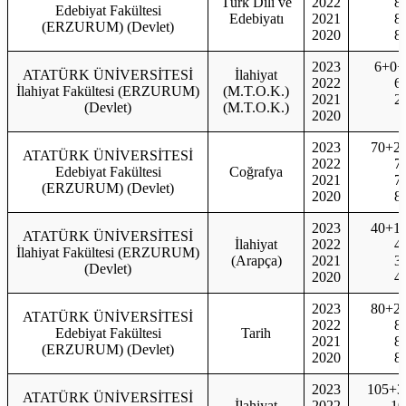
Türk Dili ve
2022
8
Edebiyat Fakültesi
Edebiyatı
2021
8
(ERZURUM) (Devlet)
2020
8
2023
6+0+
ATATÜRK ÜNİVERSİTESİ
İlahiyat
2022
6
İlahiyat Fakültesi (ERZURUM)
(M.T.O.K.)
2021
2
(Devlet)
(M.T.O.K.)
2020
2023
70+2
ATATÜRK ÜNİVERSİTESİ
2022
7
Edebiyat Fakültesi
Coğrafya
2021
7
(ERZURUM) (Devlet)
2020
8
2023
40+1
ATATÜRK ÜNİVERSİTESİ
İlahiyat
2022
4
İlahiyat Fakültesi (ERZURUM)
(Arapça)
2021
3
(Devlet)
2020
4
2023
80+2
ATATÜRK ÜNİVERSİTESİ
2022
8
Edebiyat Fakültesi
Tarih
2021
8
(ERZURUM) (Devlet)
2020
8
2023
105+3
ATATÜRK ÜNİVERSİTESİ
İlahiyat
2022
10