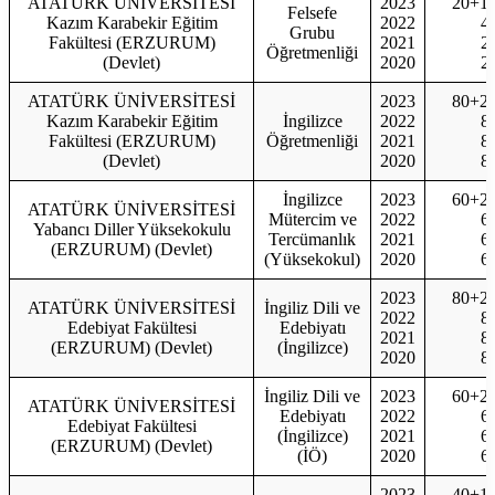
ATATÜRK ÜNİVERSİTESİ
2023
20+1
Felsefe
Kazım Karabekir Eğitim
2022
4
Grubu
Fakültesi (ERZURUM)
2021
2
Öğretmenliği
(Devlet)
2020
2
ATATÜRK ÜNİVERSİTESİ
2023
80+2
Kazım Karabekir Eğitim
İngilizce
2022
8
Fakültesi (ERZURUM)
Öğretmenliği
2021
8
(Devlet)
2020
8
İngilizce
2023
60+2
ATATÜRK ÜNİVERSİTESİ
Mütercim ve
2022
6
Yabancı Diller Yüksekokulu
Tercümanlık
2021
6
(ERZURUM) (Devlet)
(Yüksekokul)
2020
6
2023
80+2
ATATÜRK ÜNİVERSİTESİ
İngiliz Dili ve
2022
8
Edebiyat Fakültesi
Edebiyatı
2021
8
(ERZURUM) (Devlet)
(İngilizce)
2020
8
İngiliz Dili ve
2023
60+2
ATATÜRK ÜNİVERSİTESİ
Edebiyatı
2022
6
Edebiyat Fakültesi
(İngilizce)
2021
6
(ERZURUM) (Devlet)
(İÖ)
2020
6
2023
40+1