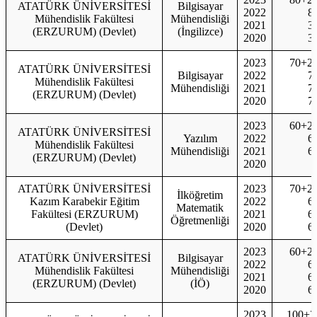
ATATÜRK ÜNİVERSİTESİ
Bilgisayar
2022
8
Mühendislik Fakültesi
Mühendisliği
2021
3
(ERZURUM) (Devlet)
(İngilizce)
2020
3
2023
70+2
ATATÜRK ÜNİVERSİTESİ
Bilgisayar
2022
7
Mühendislik Fakültesi
Mühendisliği
2021
7
(ERZURUM) (Devlet)
2020
7
2023
60+2
ATATÜRK ÜNİVERSİTESİ
Yazılım
2022
6
Mühendislik Fakültesi
Mühendisliği
2021
6
(ERZURUM) (Devlet)
2020
ATATÜRK ÜNİVERSİTESİ
2023
70+2
İlköğretim
Kazım Karabekir Eğitim
2022
6
Matematik
Fakültesi (ERZURUM)
2021
6
Öğretmenliği
(Devlet)
2020
6
2023
60+2
ATATÜRK ÜNİVERSİTESİ
Bilgisayar
2022
6
Mühendislik Fakültesi
Mühendisliği
2021
6
(ERZURUM) (Devlet)
(İÖ)
2020
6
2023
100+3