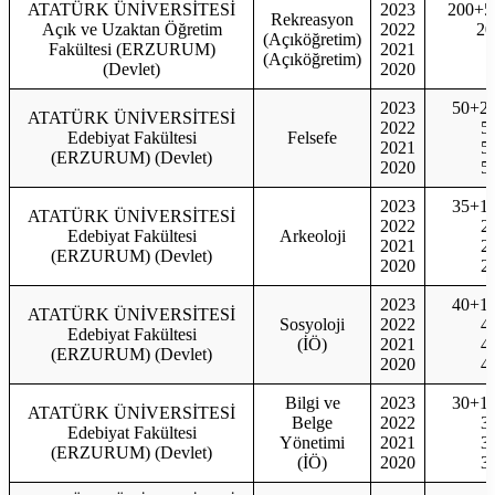
ATATÜRK ÜNİVERSİTESİ
2023
200+5
Rekreasyon
Açık ve Uzaktan Öğretim
2022
20
(Açıköğretim)
Fakültesi (ERZURUM)
2021
(Açıköğretim)
(Devlet)
2020
2023
50+2
ATATÜRK ÜNİVERSİTESİ
2022
5
Edebiyat Fakültesi
Felsefe
2021
5
(ERZURUM) (Devlet)
2020
5
2023
35+1
ATATÜRK ÜNİVERSİTESİ
2022
2
Edebiyat Fakültesi
Arkeoloji
2021
2
(ERZURUM) (Devlet)
2020
2
2023
40+1
ATATÜRK ÜNİVERSİTESİ
Sosyoloji
2022
4
Edebiyat Fakültesi
(İÖ)
2021
4
(ERZURUM) (Devlet)
2020
4
Bilgi ve
2023
30+1
ATATÜRK ÜNİVERSİTESİ
Belge
2022
3
Edebiyat Fakültesi
Yönetimi
2021
3
(ERZURUM) (Devlet)
(İÖ)
2020
3