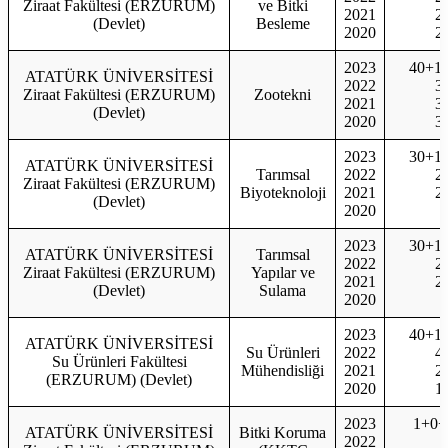
Ziraat Fakültesi (ERZURUM)
ve Bitki
2021
2
(Devlet)
Besleme
2020
2
2023
40+1
ATATÜRK ÜNİVERSİTESİ
2022
3
Ziraat Fakültesi (ERZURUM)
Zootekni
2021
3
(Devlet)
2020
3
2023
30+1
ATATÜRK ÜNİVERSİTESİ
Tarımsal
2022
2
Ziraat Fakültesi (ERZURUM)
Biyoteknoloji
2021
2
(Devlet)
2020
2023
30+1
ATATÜRK ÜNİVERSİTESİ
Tarımsal
2022
2
Ziraat Fakültesi (ERZURUM)
Yapılar ve
2021
2
(Devlet)
Sulama
2020
2023
40+1
ATATÜRK ÜNİVERSİTESİ
Su Ürünleri
2022
4
Su Ürünleri Fakültesi
Mühendisliği
2021
2
(ERZURUM) (Devlet)
2020
1
2023
1+0+
ATATÜRK ÜNİVERSİTESİ
Bitki Koruma
2022
1