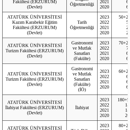
Fakültesi (ERZURUM)
2021
6
Öğretmenliği
(Devlet)
2020
6
ATATÜRK ÜNİVERSİTESİ
2023
50+2
Kazım Karabekir Eğitim
Tarih
2022
5
Fakültesi (ERZURUM)
Öğretmenliği
2021
2
(Devlet)
2020
2
Gastronomi
2023
70+2
ATATÜRK ÜNİVERSİTESİ
ve Mutfak
2022
7
Turizm Fakültesi (ERZURUM)
Sanatları
2021
6
(Devlet)
(Fakülte)
2020
6
Gastronomi
2023
60+2
ATATÜRK ÜNİVERSİTESİ
ve Mutfak
2022
6
Turizm Fakültesi (ERZURUM)
Sanatları
2021
6
(Devlet)
(Fakülte)
2020
6
(İÖ)
2023
180+5
ATATÜRK ÜNİVERSİTESİ
2022
18
İlahiyat Fakültesi (ERZURUM)
İlahiyat
2021
18
(Devlet)
2020
20
2023
80+2
ATATÜRK ÜNİVERSİTESİ