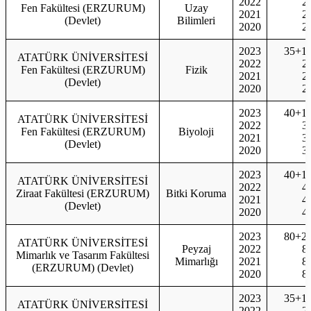
2022
2
Fen Fakültesi (ERZURUM)
Uzay
2021
2
(Devlet)
Bilimleri
2020
2
2023
35+1
ATATÜRK ÜNİVERSİTESİ
2022
2
Fen Fakültesi (ERZURUM)
Fizik
2021
2
(Devlet)
2020
2
2023
40+1
ATATÜRK ÜNİVERSİTESİ
2022
3
Fen Fakültesi (ERZURUM)
Biyoloji
2021
3
(Devlet)
2020
3
2023
40+1
ATATÜRK ÜNİVERSİTESİ
2022
4
Ziraat Fakültesi (ERZURUM)
Bitki Koruma
2021
4
(Devlet)
2020
4
2023
80+2
ATATÜRK ÜNİVERSİTESİ
Peyzaj
2022
8
Mimarlık ve Tasarım Fakültesi
Mimarlığı
2021
8
(ERZURUM) (Devlet)
2020
8
2023
35+1
ATATÜRK ÜNİVERSİTESİ
2022
2