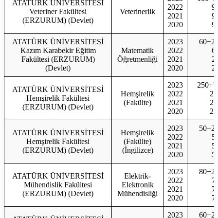
ATATÜRK ÜNİVERSİTESİ
2022
9
Veteriner Fakültesi
Veterinerlik
2021
9
(ERZURUM) (Devlet)
2020
9
ATATÜRK ÜNİVERSİTESİ
2023
60+2
Kazım Karabekir Eğitim
Matematik
2022
6
Fakültesi (ERZURUM)
Öğretmenliği
2021
2
(Devlet)
2020
2
2023
250+7
ATATÜRK ÜNİVERSİTESİ
Hemşirelik
2022
25
Hemşirelik Fakültesi
(Fakülte)
2021
25
(ERZURUM) (Devlet)
2020
25
2023
50+2
ATATÜRK ÜNİVERSİTESİ
Hemşirelik
2022
5
Hemşirelik Fakültesi
(Fakülte)
2021
5
(ERZURUM) (Devlet)
(İngilizce)
2020
5
2023
80+2
ATATÜRK ÜNİVERSİTESİ
Elektrik-
2022
7
Mühendislik Fakültesi
Elektronik
2021
7
(ERZURUM) (Devlet)
Mühendisliği
2020
7
2023
60+2