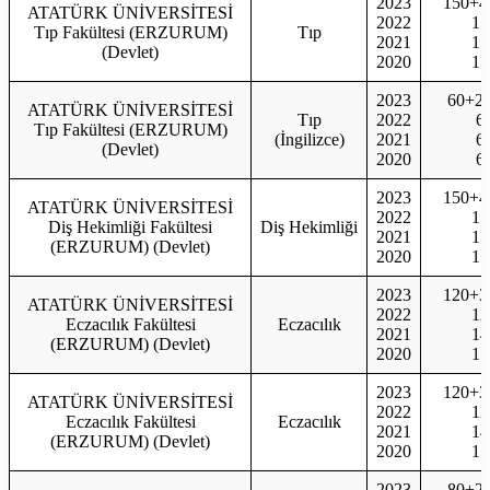
2023
150+4
ATATÜRK ÜNİVERSİTESİ
2022
15
Tıp Fakültesi (ERZURUM)
Tıp
2021
15
(Devlet)
2020
15
2023
60+2
ATATÜRK ÜNİVERSİTESİ
Tıp
2022
6
Tıp Fakültesi (ERZURUM)
(İngilizce)
2021
6
(Devlet)
2020
6
2023
150+4
ATATÜRK ÜNİVERSİTESİ
2022
15
Diş Hekimliği Fakültesi
Diş Hekimliği
2021
15
(ERZURUM) (Devlet)
2020
15
2023
120+3
ATATÜRK ÜNİVERSİTESİ
2022
12
Eczacılık Fakültesi
Eczacılık
2021
14
(ERZURUM) (Devlet)
2020
15
2023
120+3
ATATÜRK ÜNİVERSİTESİ
2022
12
Eczacılık Fakültesi
Eczacılık
2021
14
(ERZURUM) (Devlet)
2020
15
2023
80+2