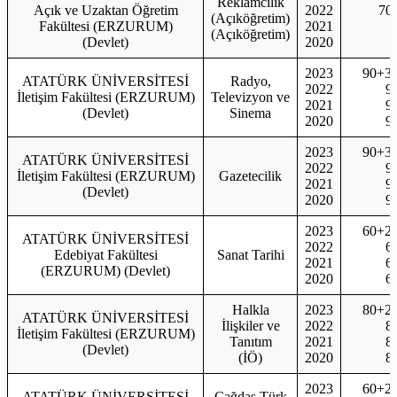
Reklamcılık
Açık ve Uzaktan Öğretim
2022
70
(Açıköğretim)
Fakültesi (ERZURUM)
2021
(Açıköğretim)
(Devlet)
2020
2023
90+3
ATATÜRK ÜNİVERSİTESİ
Radyo,
2022
9
İletişim Fakültesi (ERZURUM)
Televizyon ve
2021
9
(Devlet)
Sinema
2020
9
2023
90+3
ATATÜRK ÜNİVERSİTESİ
2022
9
İletişim Fakültesi (ERZURUM)
Gazetecilik
2021
9
(Devlet)
2020
9
2023
60+2
ATATÜRK ÜNİVERSİTESİ
2022
6
Edebiyat Fakültesi
Sanat Tarihi
2021
6
(ERZURUM) (Devlet)
2020
6
Halkla
2023
80+2
ATATÜRK ÜNİVERSİTESİ
İlişkiler ve
2022
8
İletişim Fakültesi (ERZURUM)
Tanıtım
2021
8
(Devlet)
(İÖ)
2020
8
2023
60+2
ATATÜRK ÜNİVERSİTESİ
Çağdaş Türk