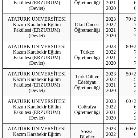
Fakültesi (ERZURUM)
Öğretmenliği
2021
6
(Devlet)
2020
6
ATATÜRK ÜNİVERSİTESİ
2023
70+2
Kazım Karabekir Eğitim
Okul Öncesi
2022
7
Fakültesi (ERZURUM)
Öğretmenliği
2021
7
(Devlet)
2020
7
ATATÜRK ÜNİVERSİTESİ
2023
80+2
Kazım Karabekir Eğitim
Türkçe
2022
7
Fakültesi (ERZURUM)
Öğretmenliği
2021
7
(Devlet)
2020
7
ATATÜRK ÜNİVERSİTESİ
2023
50+2
Türk Dili ve
Kazım Karabekir Eğitim
2022
5
Edebiyatı
Fakültesi (ERZURUM)
2021
2
Öğretmenliği
(Devlet)
2020
2
ATATÜRK ÜNİVERSİTESİ
2023
60+2
Kazım Karabekir Eğitim
Coğrafya
2022
6
Fakültesi (ERZURUM)
Öğretmenliği
2021
2
(Devlet)
2020
2
ATATÜRK ÜNİVERSİTESİ
2023
60+2
Sosyal
Kazım Karabekir Eğitim
2022
6
Bilgiler