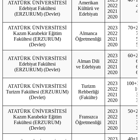
ATATÜRK ÜNİVERSİTESİ
Amerikan
2022
4
Edebiyat Fakültesi
Kültürü ve
2021
4
(ERZURUM) (Devlet)
Edebiyatı
2020
ATATÜRK ÜNİVERSİTESİ
2023
70+2
Kazım Karabekir Eğitim
Almanca
2022
7
Fakültesi (ERZURUM)
Öğretmenliği
2021
5
(Devlet)
2020
5
2023
60+2
ATATÜRK ÜNİVERSİTESİ
Alman Dili
2022
6
Edebiyat Fakültesi
ve Edebiyatı
2021
6
(ERZURUM) (Devlet)
2020
6
2023
100+3
ATATÜRK ÜNİVERSİTESİ
Turizm
2022
10
Turizm Fakültesi (ERZURUM)
Rehberliği
2021
3
(Devlet)
(Fakülte)
2020
3
ATATÜRK ÜNİVERSİTESİ
2023
50+2
Kazım Karabekir Eğitim
Fransızca
2022
5
Fakültesi (ERZURUM)
Öğretmenliği
2021
3
(Devlet)
2020
3
2023
40+1