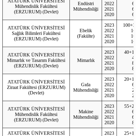
ATATÜRK ÜNİVERSİTESİ
Endüstri
2022
6
Mühendislik Fakültesi
Mühendisliği
2021
6
(ERZURUM) (Devlet)
2020
6
2023
100+3
ATATÜRK ÜNİVERSİTESİ
Ebelik
2022
10
Sağlık Bilimleri Fakültesi
(Fakülte)
2021
10
(ERZURUM) (Devlet)
2020
10
2023
40+1
ATATÜRK ÜNİVERSİTESİ
2022
4
Mimarlık ve Tasarım Fakültesi
Mimarlık
2021
8
(ERZURUM) (Devlet)
2020
8
2023
20+1
ATATÜRK ÜNİVERSİTESİ
Gıda
2022
6
Ziraat Fakültesi (ERZURUM)
Mühendisliği
2021
2
(Devlet)
2020
2
2023
55+2
ATATÜRK ÜNİVERSİTESİ
Makine
2022
6
Mühendislik Fakültesi
Mühendisliği
2021
6
(ERZURUM) (Devlet)
2020
8
ATATÜRK ÜNİVERSİTESİ
2023
25+1