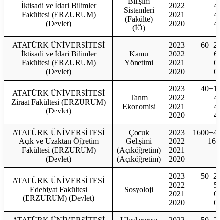
Bilişim
İktisadi ve İdari Bilimler
2022
4
Sistemleri
Fakültesi (ERZURUM)
2021
4
(Fakülte)
(Devlet)
2020
4
(İÖ)
ATATÜRK ÜNİVERSİTESİ
2023
60+2
İktisadi ve İdari Bilimler
Kamu
2022
6
Fakültesi (ERZURUM)
Yönetimi
2021
6
(Devlet)
2020
6
2023
40+1
ATATÜRK ÜNİVERSİTESİ
Tarım
2022
4
Ziraat Fakültesi (ERZURUM)
Ekonomisi
2021
4
(Devlet)
2020
4
ATATÜRK ÜNİVERSİTESİ
Çocuk
2023
1600+4
Açık ve Uzaktan Öğretim
Gelişimi
2022
160
Fakültesi (ERZURUM)
(Açıköğretim)
2021
(Devlet)
(Açıköğretim)
2020
2023
50+2
ATATÜRK ÜNİVERSİTESİ
2022
5
Edebiyat Fakültesi
Sosyoloji
2021
6
(ERZURUM) (Devlet)
2020
6
ATATÜRK ÜNİVERSİTESİ
Uluslararası
2023
50+2