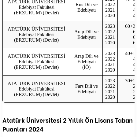
ATATÜRK ÜNİVERSİTESİ
Rus Dili ve
2022
4
Edebiyat Fakültesi
Edebiyatı
2021
4
(ERZURUM) (Devlet)
2020
4
2023
60+2
ATATÜRK ÜNİVERSİTESİ
Arap Dili ve
2022
6
Edebiyat Fakültesi
Edebiyatı
2021
6
(ERZURUM) (Devlet)
2020
6
2023
40+1
ATATÜRK ÜNİVERSİTESİ
Arap Dili ve
2022
4
Edebiyat Fakültesi
Edebiyatı
2021
4
(ERZURUM) (Devlet)
(İÖ)
2020
4
2023
30+1
ATATÜRK ÜNİVERSİTESİ
Fars Dili ve
2022
2
Edebiyat Fakültesi
Edebiyatı
2021
2
(ERZURUM) (Devlet)
2020
2
Atatürk Üniversitesi
2 Yıllık Ön Lisans Taban
Puanları
2024