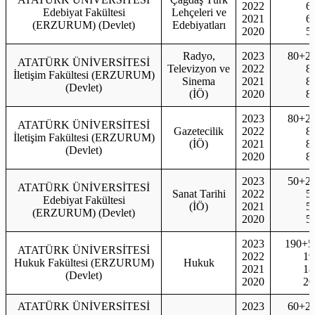
2022
6
Edebiyat Fakültesi
Lehçeleri ve
2021
6
(ERZURUM) (Devlet)
Edebiyatları
2020
5
Radyo,
2023
80+2
ATATÜRK ÜNİVERSİTESİ
Televizyon ve
2022
8
İletişim Fakültesi (ERZURUM)
Sinema
2021
8
(Devlet)
(İÖ)
2020
8
2023
80+2
ATATÜRK ÜNİVERSİTESİ
Gazetecilik
2022
8
İletişim Fakültesi (ERZURUM)
(İÖ)
2021
8
(Devlet)
2020
8
2023
50+2
ATATÜRK ÜNİVERSİTESİ
Sanat Tarihi
2022
5
Edebiyat Fakültesi
(İÖ)
2021
5
(ERZURUM) (Devlet)
2020
5
2023
190+5
ATATÜRK ÜNİVERSİTESİ
2022
19
Hukuk Fakültesi (ERZURUM)
Hukuk
2021
18
(Devlet)
2020
20
ATATÜRK ÜNİVERSİTESİ
2023
60+2