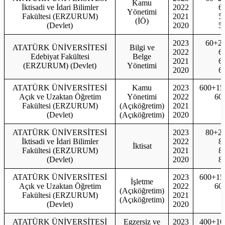
Kamu
İktisadi ve İdari Bilimler
2022
6
Yönetimi
Fakültesi (ERZURUM)
2021
5
(İÖ)
(Devlet)
2020
5
2023
60+2
ATATÜRK ÜNİVERSİTESİ
Bilgi ve
2022
6
Edebiyat Fakültesi
Belge
2021
6
(ERZURUM) (Devlet)
Yönetimi
2020
6
ATATÜRK ÜNİVERSİTESİ
Kamu
2023
600+15
Açık ve Uzaktan Öğretim
Yönetimi
2022
60
Fakültesi (ERZURUM)
(Açıköğretim)
2021
(Devlet)
(Açıköğretim)
2020
ATATÜRK ÜNİVERSİTESİ
2023
80+2
İktisadi ve İdari Bilimler
2022
8
İktisat
Fakültesi (ERZURUM)
2021
8
(Devlet)
2020
8
ATATÜRK ÜNİVERSİTESİ
2023
600+15
İşletme
Açık ve Uzaktan Öğretim
2022
60
(Açıköğretim)
Fakültesi (ERZURUM)
2021
(Açıköğretim)
(Devlet)
2020
ATATÜRK ÜNİVERSİTESİ
Egzersiz ve
2023
400+10