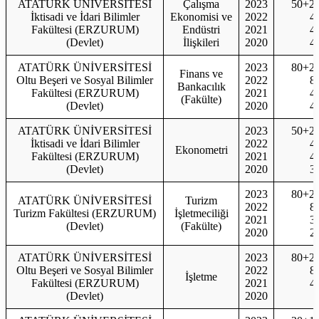
ATATÜRK ÜNİVERSİTESİ
Çalışma
2023
50+2
İktisadi ve İdari Bilimler
Ekonomisi ve
2022
4
Fakültesi (ERZURUM)
Endüstri
2021
4
(Devlet)
İlişkileri
2020
4
ATATÜRK ÜNİVERSİTESİ
2023
80+2
Finans ve
Oltu Beşeri ve Sosyal Bilimler
2022
8
Bankacılık
Fakültesi (ERZURUM)
2021
4
(Fakülte)
(Devlet)
2020
4
ATATÜRK ÜNİVERSİTESİ
2023
50+2
İktisadi ve İdari Bilimler
2022
4
Ekonometri
Fakültesi (ERZURUM)
2021
4
(Devlet)
2020
3
2023
80+2
ATATÜRK ÜNİVERSİTESİ
Turizm
2022
8
Turizm Fakültesi (ERZURUM)
İşletmeciliği
2021
3
(Devlet)
(Fakülte)
2020
2
ATATÜRK ÜNİVERSİTESİ
2023
80+2
Oltu Beşeri ve Sosyal Bilimler
2022
8
İşletme
Fakültesi (ERZURUM)
2021
4
(Devlet)
2020