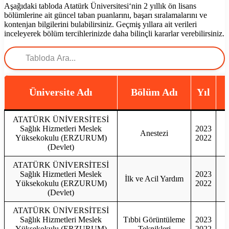
Aşağıdaki tabloda
Atatürk Üniversitesi
‘nin 2 yıllık ön lisans
bölümlerine ait güncel taban puanlarını, başarı sıralamalarını ve
kontenjan bilgilerini bulabilirsiniz. Geçmiş yıllara ait verileri
inceleyerek bölüm tercihlerinizde daha bilinçli kararlar verebilirsiniz.
Üniversite Adı
Bölüm Adı
Yıl
ATATÜRK ÜNİVERSİTESİ
Sağlık Hizmetleri Meslek
2023
Anestezi
Yüksekokulu (ERZURUM)
2022
(Devlet)
ATATÜRK ÜNİVERSİTESİ
Sağlık Hizmetleri Meslek
2023
İlk ve Acil Yardım
Yüksekokulu (ERZURUM)
2022
(Devlet)
ATATÜRK ÜNİVERSİTESİ
Sağlık Hizmetleri Meslek
Tıbbi Görüntüleme
2023
Yüksekokulu (ERZURUM)
Teknikleri
2022