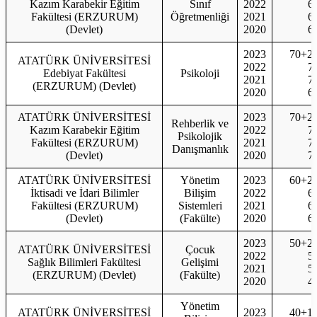
Kazım Karabekir Eğitim
Sınıf
2022
6
Fakültesi (ERZURUM)
Öğretmenliği
2021
6
(Devlet)
2020
6
2023
70+2
ATATÜRK ÜNİVERSİTESİ
2022
7
Edebiyat Fakültesi
Psikoloji
2021
7
(ERZURUM) (Devlet)
2020
6
ATATÜRK ÜNİVERSİTESİ
2023
70+2
Rehberlik ve
Kazım Karabekir Eğitim
2022
7
Psikolojik
Fakültesi (ERZURUM)
2021
7
Danışmanlık
(Devlet)
2020
7
ATATÜRK ÜNİVERSİTESİ
Yönetim
2023
60+2
İktisadi ve İdari Bilimler
Bilişim
2022
6
Fakültesi (ERZURUM)
Sistemleri
2021
6
(Devlet)
(Fakülte)
2020
6
2023
50+2
ATATÜRK ÜNİVERSİTESİ
Çocuk
2022
5
Sağlık Bilimleri Fakültesi
Gelişimi
2021
5
(ERZURUM) (Devlet)
(Fakülte)
2020
4
Yönetim
ATATÜRK ÜNİVERSİTESİ
2023
40+1