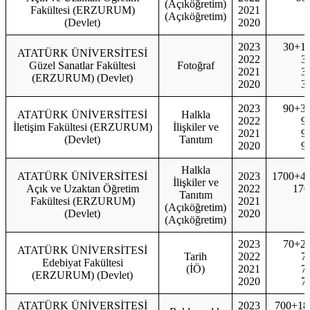
(Açıköğretim)
Fakültesi (ERZURUM)
2021
(Açıköğretim)
(Devlet)
2020
2023
30+1
ATATÜRK ÜNİVERSİTESİ
2022
3
Güzel Sanatlar Fakültesi
Fotoğraf
2021
3
(ERZURUM) (Devlet)
2020
3
2023
90+3
ATATÜRK ÜNİVERSİTESİ
Halkla
2022
9
İletişim Fakültesi (ERZURUM)
İlişkiler ve
2021
9
(Devlet)
Tanıtım
2020
9
Halkla
ATATÜRK ÜNİVERSİTESİ
2023
1700+4
İlişkiler ve
Açık ve Uzaktan Öğretim
2022
170
Tanıtım
Fakültesi (ERZURUM)
2021
(Açıköğretim)
(Devlet)
2020
(Açıköğretim)
2023
70+2
ATATÜRK ÜNİVERSİTESİ
Tarih
2022
7
Edebiyat Fakültesi
(İÖ)
2021
7
(ERZURUM) (Devlet)
2020
7
ATATÜRK ÜNİVERSİTESİ
2023
700+18