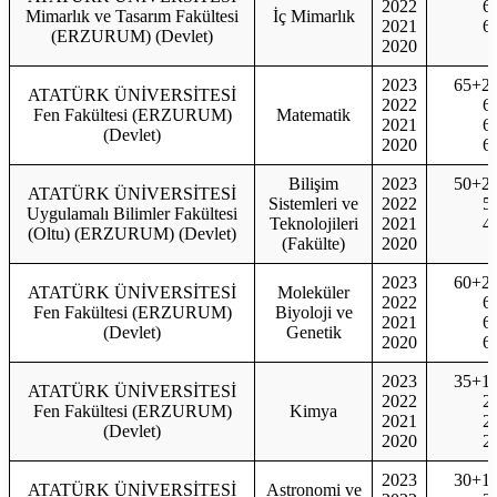
2022
6
Mimarlık ve Tasarım Fakültesi
İç Mimarlık
2021
6
(ERZURUM) (Devlet)
2020
2023
65+2
ATATÜRK ÜNİVERSİTESİ
2022
6
Fen Fakültesi (ERZURUM)
Matematik
2021
6
(Devlet)
2020
6
Bilişim
2023
50+2
ATATÜRK ÜNİVERSİTESİ
Sistemleri ve
2022
5
Uygulamalı Bilimler Fakültesi
Teknolojileri
2021
4
(Oltu) (ERZURUM) (Devlet)
(Fakülte)
2020
2023
60+2
ATATÜRK ÜNİVERSİTESİ
Moleküler
2022
6
Fen Fakültesi (ERZURUM)
Biyoloji ve
2021
6
(Devlet)
Genetik
2020
6
2023
35+1
ATATÜRK ÜNİVERSİTESİ
2022
2
Fen Fakültesi (ERZURUM)
Kimya
2021
2
(Devlet)
2020
2
2023
30+1
ATATÜRK ÜNİVERSİTESİ
Astronomi ve