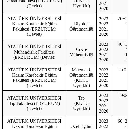
Ziraat Fakültesi (ERZURUM)
(KKTC
2021
(Devlet)
Uyruklu)
2020
ATATÜRK ÜNİVERSİTESİ
2023
20+1
Kazım Karabekir Eğitim
Biyoloji
2022
2
Fakültesi (ERZURUM)
Öğretmenliği
2021
(Devlet)
2020
2023
40+1
ATATÜRK ÜNİVERSİTESİ
Çevre
2022
4
Mühendislik Fakültesi
Mühendisliği
2021
1
(ERZURUM) (Devlet)
2020
2
ATATÜRK ÜNİVERSİTESİ
Matematik
2023
1+0+
Kazım Karabekir Eğitim
Öğretmenliği
2022
Fakültesi (ERZURUM)
(KKTC
2021
(Devlet)
Uyruklu)
2020
2023
1+0+
ATATÜRK ÜNİVERSİTESİ
Tıp
2022
1
Tıp Fakültesi (ERZURUM)
(KKTC
2021
1
(Devlet)
Uyruklu)
2020
1
ATATÜRK ÜNİVERSİTESİ
2023
60+2
Kazım Karabekir Eğitim
Özel Eğitim
2022
6