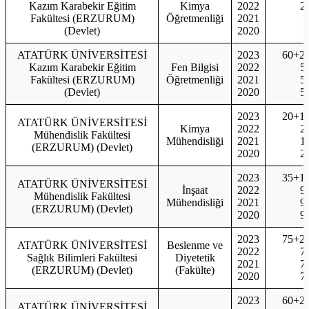
Kazım Karabekir Eğitim
Kimya
2022
2
Fakültesi (ERZURUM)
Öğretmenliği
2021
(Devlet)
2020
ATATÜRK ÜNİVERSİTESİ
2023
60+2
Kazım Karabekir Eğitim
Fen Bilgisi
2022
5
Fakültesi (ERZURUM)
Öğretmenliği
2021
5
(Devlet)
2020
5
2023
20+1
ATATÜRK ÜNİVERSİTESİ
Kimya
2022
2
Mühendislik Fakültesi
Mühendisliği
2021
1
(ERZURUM) (Devlet)
2020
2
2023
35+1
ATATÜRK ÜNİVERSİTESİ
İnşaat
2022
9
Mühendislik Fakültesi
Mühendisliği
2021
9
(ERZURUM) (Devlet)
2020
9
2023
75+2
ATATÜRK ÜNİVERSİTESİ
Beslenme ve
2022
7
Sağlık Bilimleri Fakültesi
Diyetetik
2021
7
(ERZURUM) (Devlet)
(Fakülte)
2020
7
2023
60+2
ATATÜRK ÜNİVERSİTESİ