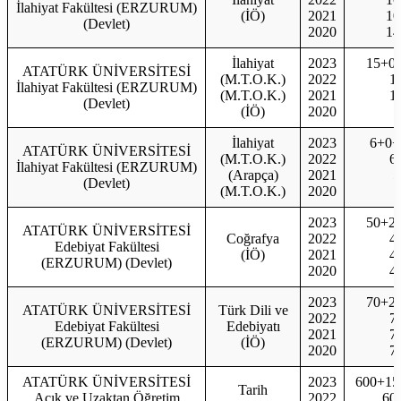
İlahiyat Fakültesi (ERZURUM)
(İÖ)
2021
10
(Devlet)
2020
14
İlahiyat
2023
15+0
ATATÜRK ÜNİVERSİTESİ
(M.T.O.K.)
2022
1
İlahiyat Fakültesi (ERZURUM)
(M.T.O.K.)
2021
1
(Devlet)
(İÖ)
2020
İlahiyat
2023
6+0+
ATATÜRK ÜNİVERSİTESİ
(M.T.O.K.)
2022
6
İlahiyat Fakültesi (ERZURUM)
(Arapça)
2021
5
(Devlet)
(M.T.O.K.)
2020
2023
50+2
ATATÜRK ÜNİVERSİTESİ
Coğrafya
2022
4
Edebiyat Fakültesi
(İÖ)
2021
4
(ERZURUM) (Devlet)
2020
4
2023
70+2
ATATÜRK ÜNİVERSİTESİ
Türk Dili ve
2022
7
Edebiyat Fakültesi
Edebiyatı
2021
7
(ERZURUM) (Devlet)
(İÖ)
2020
7
ATATÜRK ÜNİVERSİTESİ
2023
600+15
Tarih
Açık ve Uzaktan Öğretim
2022
60