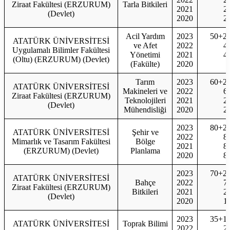
Ziraat Fakültesi (ERZURUM)
Tarla Bitkileri
2021
2
(Devlet)
2020
2
Acil Yardım
2023
50+2
ATATÜRK ÜNİVERSİTESİ
ve Afet
2022
4
Uygulamalı Bilimler Fakültesi
Yönetimi
2021
4
(Oltu) (ERZURUM) (Devlet)
(Fakülte)
2020
Tarım
2023
60+2
ATATÜRK ÜNİVERSİTESİ
Makineleri ve
2022
6
Ziraat Fakültesi (ERZURUM)
Teknolojileri
2021
2
(Devlet)
Mühendisliği
2020
2
2023
80+2
ATATÜRK ÜNİVERSİTESİ
Şehir ve
2022
8
Mimarlık ve Tasarım Fakültesi
Bölge
2021
8
(ERZURUM) (Devlet)
Planlama
2020
8
2023
70+2
ATATÜRK ÜNİVERSİTESİ
Bahçe
2022
7
Ziraat Fakültesi (ERZURUM)
Bitkileri
2021
2
(Devlet)
2020
1
2023
35+1
ATATÜRK ÜNİVERSİTESİ
Toprak Bilimi
2022
2