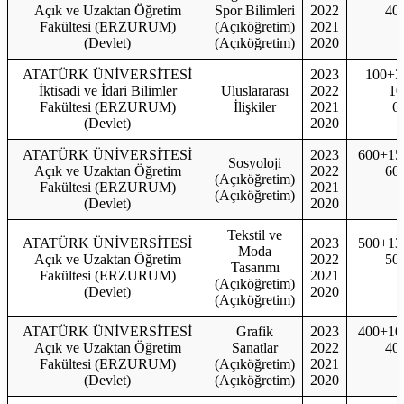
Açık ve Uzaktan Öğretim
Spor Bilimleri
2022
40
Fakültesi (ERZURUM)
(Açıköğretim)
2021
(Devlet)
(Açıköğretim)
2020
ATATÜRK ÜNİVERSİTESİ
2023
100+3
İktisadi ve İdari Bilimler
Uluslararası
2022
10
Fakültesi (ERZURUM)
İlişkiler
2021
6
(Devlet)
2020
ATATÜRK ÜNİVERSİTESİ
2023
600+15
Sosyoloji
Açık ve Uzaktan Öğretim
2022
60
(Açıköğretim)
Fakültesi (ERZURUM)
2021
(Açıköğretim)
(Devlet)
2020
Tekstil ve
ATATÜRK ÜNİVERSİTESİ
2023
500+13
Moda
Açık ve Uzaktan Öğretim
2022
50
Tasarımı
Fakültesi (ERZURUM)
2021
(Açıköğretim)
(Devlet)
2020
(Açıköğretim)
ATATÜRK ÜNİVERSİTESİ
Grafik
2023
400+10
Açık ve Uzaktan Öğretim
Sanatlar
2022
40
Fakültesi (ERZURUM)
(Açıköğretim)
2021
(Devlet)
(Açıköğretim)
2020