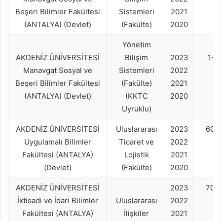
Beşeri Bilimler Fakültesi
Sistemleri
2021
(ANTALYA) (Devlet)
(Fakülte)
2020
Yönetim
AKDENİZ ÜNİVERSİTESİ
Bilişim
2023
1+
Manavgat Sosyal ve
Sistemleri
2022
Beşeri Bilimler Fakültesi
(Fakülte)
2021
(ANTALYA) (Devlet)
(KKTC
2020
Uyruklu)
AKDENİZ ÜNİVERSİTESİ
Uluslararası
2023
60+
Uygulamalı Bilimler
Ticaret ve
2022
Fakültesi (ANTALYA)
Lojistik
2021
(Devlet)
(Fakülte)
2020
AKDENİZ ÜNİVERSİTESİ
2023
70+
İktisadi ve İdari Bilimler
Uluslararası
2022
Fakültesi (ANTALYA)
İlişkiler
2021