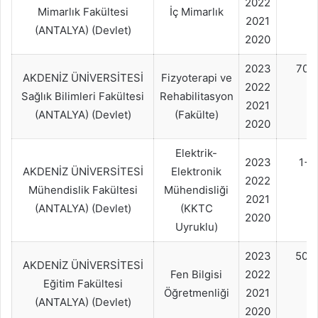
2022
Mimarlık Fakültesi
İç Mimarlık
2021
(ANTALYA) (Devlet)
2020
2023
70+
AKDENİZ ÜNİVERSİTESİ
Fizyoterapi ve
2022
Sağlık Bilimleri Fakültesi
Rehabilitasyon
2021
(ANTALYA) (Devlet)
(Fakülte)
2020
Elektrik-
2023
1+
AKDENİZ ÜNİVERSİTESİ
Elektronik
2022
Mühendislik Fakültesi
Mühendisliği
2021
(ANTALYA) (Devlet)
(KKTC
2020
Uyruklu)
2023
50+
AKDENİZ ÜNİVERSİTESİ
Fen Bilgisi
2022
Eğitim Fakültesi
Öğretmenliği
2021
(ANTALYA) (Devlet)
2020