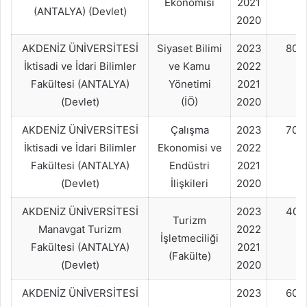
Ekonomisi
2021
(ANTALYA) (Devlet)
2020
AKDENİZ ÜNİVERSİTESİ
Siyaset Bilimi
2023
80+
İktisadi ve İdari Bilimler
ve Kamu
2022
Fakültesi (ANTALYA)
Yönetimi
2021
(Devlet)
(İÖ)
2020
AKDENİZ ÜNİVERSİTESİ
Çalışma
2023
70+
İktisadi ve İdari Bilimler
Ekonomisi ve
2022
Fakültesi (ANTALYA)
Endüstri
2021
(Devlet)
İlişkileri
2020
AKDENİZ ÜNİVERSİTESİ
2023
40+
Turizm
Manavgat Turizm
2022
İşletmeciliği
Fakültesi (ANTALYA)
2021
(Fakülte)
(Devlet)
2020
AKDENİZ ÜNİVERSİTESİ
2023
60+