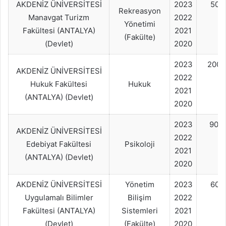
AKDENİZ ÜNİVERSİTESİ
2023
50+
Rekreasyon
Manavgat Turizm
2022
Yönetimi
Fakültesi (ANTALYA)
2021
(Fakülte)
(Devlet)
2020
2023
200
AKDENİZ ÜNİVERSİTESİ
2022
Hukuk Fakültesi
Hukuk
2021
(ANTALYA) (Devlet)
2020
2023
90+
AKDENİZ ÜNİVERSİTESİ
2022
Edebiyat Fakültesi
Psikoloji
2021
(ANTALYA) (Devlet)
2020
AKDENİZ ÜNİVERSİTESİ
Yönetim
2023
60+
Uygulamalı Bilimler
Bilişim
2022
Fakültesi (ANTALYA)
Sistemleri
2021
(Devlet)
(Fakülte)
2020