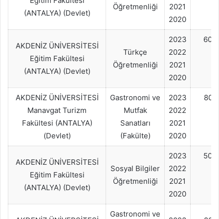
Eğitim Fakültesi
Öğretmenliği
2021
(ANTALYA) (Devlet)
2020
2023
60+
AKDENİZ ÜNİVERSİTESİ
Türkçe
2022
Eğitim Fakültesi
Öğretmenliği
2021
(ANTALYA) (Devlet)
2020
AKDENİZ ÜNİVERSİTESİ
Gastronomi ve
2023
80+
Manavgat Turizm
Mutfak
2022
Fakültesi (ANTALYA)
Sanatları
2021
(Devlet)
(Fakülte)
2020
2023
50+
AKDENİZ ÜNİVERSİTESİ
Sosyal Bilgiler
2022
Eğitim Fakültesi
Öğretmenliği
2021
(ANTALYA) (Devlet)
2020
Gastronomi ve