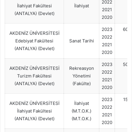
2022
İlahiyat Fakültesi
İlahiyat
2021
(ANTALYA) (Devlet)
2020
2023
60+
AKDENİZ ÜNİVERSİTESİ
2022
Edebiyat Fakültesi
Sanat Tarihi
2021
(ANTALYA) (Devlet)
2020
2023
50+
AKDENİZ ÜNİVERSİTESİ
Rekreasyon
2022
Turizm Fakültesi
Yönetimi
2021
(ANTALYA) (Devlet)
(Fakülte)
2020
2023
15+
AKDENİZ ÜNİVERSİTESİ
İlahiyat
2022
İlahiyat Fakültesi
(M.T.O.K.)
2021
(ANTALYA) (Devlet)
(M.T.O.K.)
2020