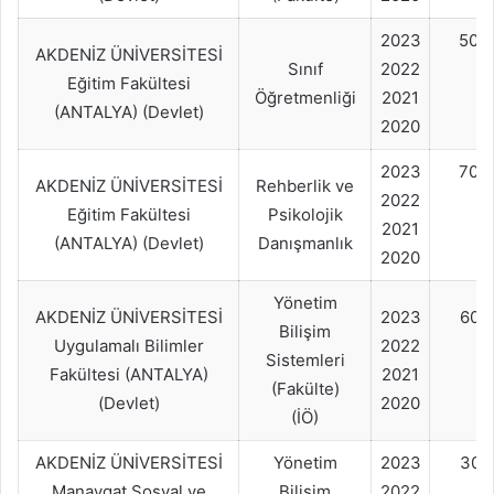
2023
50+
AKDENİZ ÜNİVERSİTESİ
Sınıf
2022
Eğitim Fakültesi
Öğretmenliği
2021
(ANTALYA) (Devlet)
2020
2023
70+
AKDENİZ ÜNİVERSİTESİ
Rehberlik ve
2022
Eğitim Fakültesi
Psikolojik
2021
(ANTALYA) (Devlet)
Danışmanlık
2020
Yönetim
AKDENİZ ÜNİVERSİTESİ
2023
60+
Bilişim
Uygulamalı Bilimler
2022
Sistemleri
Fakültesi (ANTALYA)
2021
(Fakülte)
(Devlet)
2020
(İÖ)
AKDENİZ ÜNİVERSİTESİ
Yönetim
2023
30+
Manavgat Sosyal ve
Bilişim
2022