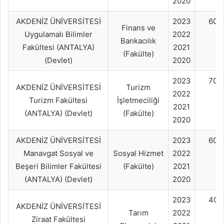
2020
AKDENİZ ÜNİVERSİTESİ
2023
60+
Finans ve
Uygulamalı Bilimler
2022
Bankacılık
Fakültesi (ANTALYA)
2021
(Fakülte)
(Devlet)
2020
2023
70+
AKDENİZ ÜNİVERSİTESİ
Turizm
2022
Turizm Fakültesi
İşletmeciliği
2021
(ANTALYA) (Devlet)
(Fakülte)
2020
AKDENİZ ÜNİVERSİTESİ
2023
60+
Manavgat Sosyal ve
Sosyal Hizmet
2022
Beşeri Bilimler Fakültesi
(Fakülte)
2021
(ANTALYA) (Devlet)
2020
2023
40+
AKDENİZ ÜNİVERSİTESİ
Tarım
2022
Ziraat Fakültesi