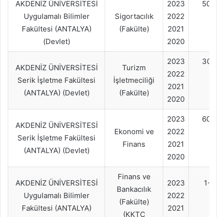
AKDENİZ ÜNİVERSİTESİ
2023
50+
Uygulamalı Bilimler
Sigortacılık
2022
Fakültesi (ANTALYA)
(Fakülte)
2021
(Devlet)
2020
2023
30+
AKDENİZ ÜNİVERSİTESİ
Turizm
2022
Serik İşletme Fakültesi
İşletmeciliği
2021
(ANTALYA) (Devlet)
(Fakülte)
2020
2023
60+
AKDENİZ ÜNİVERSİTESİ
Ekonomi ve
2022
Serik İşletme Fakültesi
Finans
2021
(ANTALYA) (Devlet)
2020
Finans ve
AKDENİZ ÜNİVERSİTESİ
2023
1+
Bankacılık
Uygulamalı Bilimler
2022
(Fakülte)
Fakültesi (ANTALYA)
2021
(KKTC