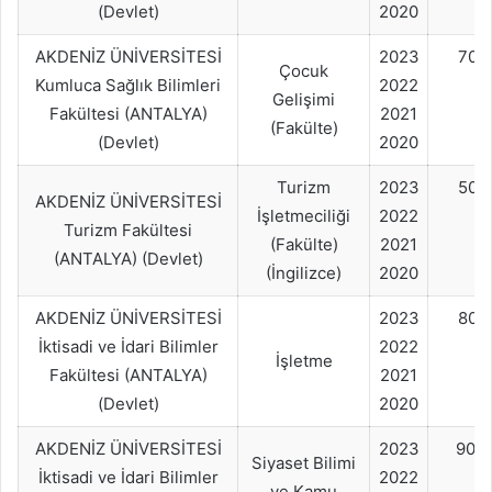
(Devlet)
2020
AKDENİZ ÜNİVERSİTESİ
2023
70+
Çocuk
Kumluca Sağlık Bilimleri
2022
Gelişimi
Fakültesi (ANTALYA)
2021
(Fakülte)
(Devlet)
2020
Turizm
2023
50+
AKDENİZ ÜNİVERSİTESİ
İşletmeciliği
2022
Turizm Fakültesi
(Fakülte)
2021
(ANTALYA) (Devlet)
(İngilizce)
2020
AKDENİZ ÜNİVERSİTESİ
2023
80+
İktisadi ve İdari Bilimler
2022
İşletme
Fakültesi (ANTALYA)
2021
(Devlet)
2020
AKDENİZ ÜNİVERSİTESİ
2023
90+
Siyaset Bilimi
İktisadi ve İdari Bilimler
2022
ve Kamu