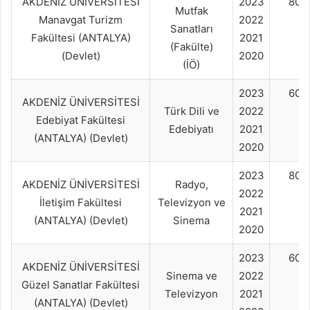
AKDENİZ ÜNİVERSİTESİ
2023
80+
Mutfak
Manavgat Turizm
2022
Sanatları
Fakültesi (ANTALYA)
2021
(Fakülte)
(Devlet)
2020
(İÖ)
2023
60+
AKDENİZ ÜNİVERSİTESİ
Türk Dili ve
2022
Edebiyat Fakültesi
Edebiyatı
2021
(ANTALYA) (Devlet)
2020
2023
80+
AKDENİZ ÜNİVERSİTESİ
Radyo,
2022
İletişim Fakültesi
Televizyon ve
2021
(ANTALYA) (Devlet)
Sinema
2020
2023
60+
AKDENİZ ÜNİVERSİTESİ
Sinema ve
2022
Güzel Sanatlar Fakültesi
Televizyon
2021
(ANTALYA) (Devlet)