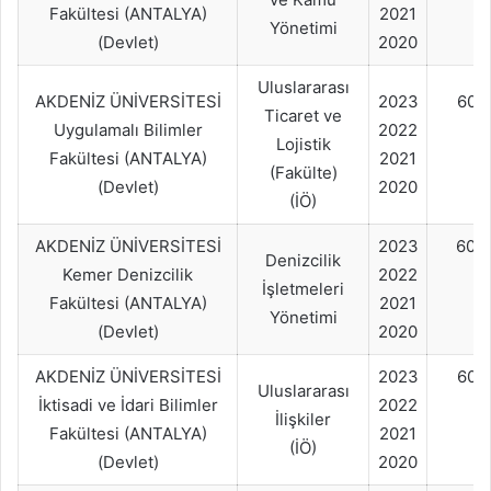
Fakültesi (ANTALYA)
2021
Yönetimi
(Devlet)
2020
Uluslararası
AKDENİZ ÜNİVERSİTESİ
2023
60+
Ticaret ve
Uygulamalı Bilimler
2022
Lojistik
Fakültesi (ANTALYA)
2021
(Fakülte)
(Devlet)
2020
(İÖ)
AKDENİZ ÜNİVERSİTESİ
2023
60+
Denizcilik
Kemer Denizcilik
2022
İşletmeleri
Fakültesi (ANTALYA)
2021
Yönetimi
(Devlet)
2020
AKDENİZ ÜNİVERSİTESİ
2023
60+
Uluslararası
İktisadi ve İdari Bilimler
2022
İlişkiler
Fakültesi (ANTALYA)
2021
(İÖ)
(Devlet)
2020