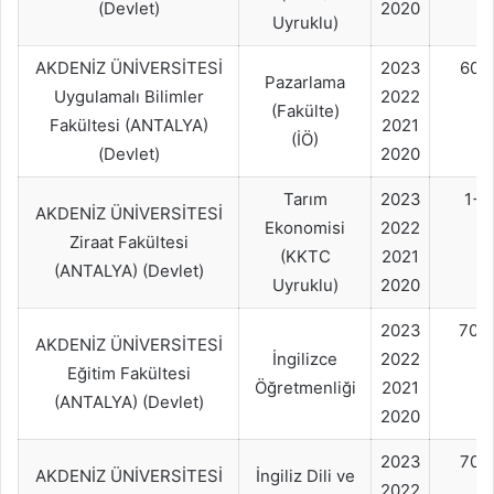
(Devlet)
2020
Uyruklu)
AKDENİZ ÜNİVERSİTESİ
2023
60+
Pazarlama
Uygulamalı Bilimler
2022
(Fakülte)
Fakültesi (ANTALYA)
2021
(İÖ)
(Devlet)
2020
Tarım
2023
1+
AKDENİZ ÜNİVERSİTESİ
Ekonomisi
2022
Ziraat Fakültesi
(KKTC
2021
(ANTALYA) (Devlet)
Uyruklu)
2020
2023
70+
AKDENİZ ÜNİVERSİTESİ
İngilizce
2022
Eğitim Fakültesi
Öğretmenliği
2021
(ANTALYA) (Devlet)
2020
2023
70+
AKDENİZ ÜNİVERSİTESİ
İngiliz Dili ve
2022