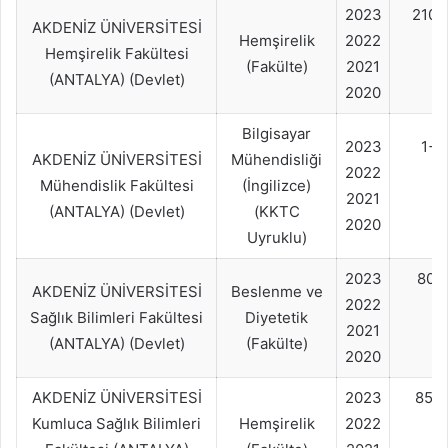
2023
210
AKDENİZ ÜNİVERSİTESİ
Hemşirelik
2022
Hemşirelik Fakültesi
(Fakülte)
2021
(ANTALYA) (Devlet)
2020
Bilgisayar
2023
1+
AKDENİZ ÜNİVERSİTESİ
Mühendisliği
2022
Mühendislik Fakültesi
(İngilizce)
2021
(ANTALYA) (Devlet)
(KKTC
2020
Uyruklu)
2023
80+
AKDENİZ ÜNİVERSİTESİ
Beslenme ve
2022
Sağlık Bilimleri Fakültesi
Diyetetik
2021
(ANTALYA) (Devlet)
(Fakülte)
2020
AKDENİZ ÜNİVERSİTESİ
2023
85+
Kumluca Sağlık Bilimleri
Hemşirelik
2022