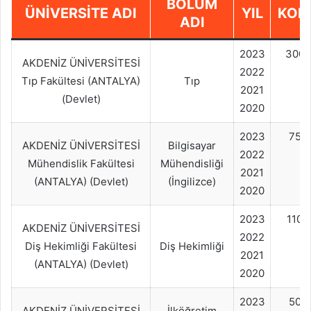
BÖLÜM
ÜNIVERSITE ADI
YIL
KON
ADI
2023
300
AKDENİZ ÜNİVERSİTESİ
2022
Tıp Fakültesi (ANTALYA)
Tıp
2021
(Devlet)
2020
2023
75+
AKDENİZ ÜNİVERSİTESİ
Bilgisayar
2022
Mühendislik Fakültesi
Mühendisliği
2021
(ANTALYA) (Devlet)
(İngilizce)
2020
2023
110
AKDENİZ ÜNİVERSİTESİ
2022
Diş Hekimliği Fakültesi
Diş Hekimliği
2021
(ANTALYA) (Devlet)
2020
2023
50+
AKDENİZ ÜNİVERSİTESİ
İlköğretim