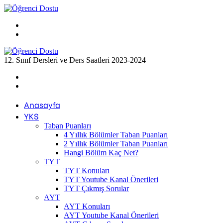
Menü
Arama
yap
...
12. Sınıf Dersleri ve Ders Saatleri 2023-2024
Previous
post
Next
post
Anasayfa
YKS
Taban Puanları
4 Yıllık Bölümler Taban Puanları
2 Yıllık Bölümler Taban Puanları
Hangi Bölüm Kaç Net?
TYT
TYT Konuları
TYT Youtube Kanal Önerileri
TYT Çıkmış Sorular
AYT
AYT Konuları
AYT Youtube Kanal Önerileri