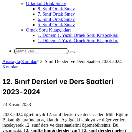
Ortaokul Ortak Sınav
8. Sınıf Ortak Sınav
7. Sınıf Ortak Sınav
6. Sınıf Ortak Sınav
5. Sınıf Ortak Sınav
Örnek Soru Kitapçıkları
1. Dönem 1. Yazılı Örnek Soru Kitapçıkları
1. Dönem 2. Yazılı Örnek Soru Kitapçıkları
Arama
yap
Anasayfa
/
Konular
/
12. Sınıf Dersleri ve Ders Saatleri 2023-2024
...
Konular
12. Sınıf Dersleri ve Ders Saatleri
2023-2024
23 Kasım 2023
2023-2024 öğretim yılı 12. sınıf dersleri ve ders saatleri Milli Eğitim
Bakanlığı tarafından açıklandı. Aşağıdaki tabloyu ve diğer verileri
inceleyerek 12. sınıf ders ve ders saatlerini öğrenebilirsiniz. Bu
yazımızda,
12. sınıfta hangi dersler var? 12. sınıf dersleri neler?