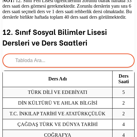
NOT:
12. Sınıf Fen Lisesi öğrencilerinin zorunlu olarak haftada 33
ders saati ders görmesi gerekmektedir. Zorunlu derslerin yanı sıra 6
ders saati seçmeli ders ve 1 ders saati rehberlik dersi olmaktadır. Bu
derslerle birlikte haftada toplam 40 ders saati ders görülmektedir.
12. Sınıf Sosyal Bilimler Lisesi
Dersleri ve Ders Saatleri
Ders
Ders Adı
Saati
TÜRK DİLİ VE EDEBİYATI
5
DİN KÜLTÜRÜ VE AHLAK BİLGİSİ
2
T.C. İNKILAP TARİHİ VE ATATÜRKÇÜLÜK
2
ÇAĞDAŞ TÜRK VE DÜNYA TARİHİ
4
COĞRAFYA
4