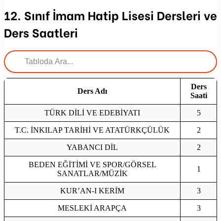
12. Sınıf İmam Hatip Lisesi Dersleri ve
Ders Saatleri
Ders
Ders Adı
Saati
TÜRK DİLİ VE EDEBİYATI
5
T.C. İNKILAP TARİHİ VE ATATÜRKÇÜLÜK
2
YABANCI DİL
2
BEDEN EĞİTİMİ VE SPOR/GÖRSEL
1
SANATLAR/MÜZİK
KUR’AN-I KERİM
3
MESLEKİ ARAPÇA
3