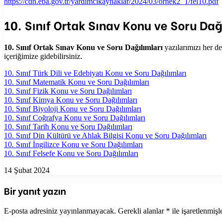
https://cdn.eba.gov.tr/yardimcikaynaklar/2024/03/ornek2_1/fel10.pdf
10. Sınıf Ortak Sınav Konu ve Soru Dağ
10. Sınıf Ortak Sınav Konu ve Soru Dağılımları
yazılarımızı her de
içeriğimize gidebilirsiniz.
10. Sınıf Türk Dili ve Edebiyatı Konu ve Soru Dağılımları
10. Sınıf Matematik Konu ve Soru Dağılımları
10. Sınıf Fizik Konu ve Soru Dağılımları
10. Sınıf Kimya Konu ve Soru Dağılımları
10. Sınıf Biyoloji Konu ve Soru Dağılımları
10. Sınıf Coğrafya Konu ve Soru Dağılımları
10. Sınıf Tarih Konu ve Soru Dağılımları
10. Sınıf Din Kültürü ve Ahlak Bilgisi Konu ve Soru Dağılımları
10. Sınıf İngilizce Konu ve Soru Dağılımları
10. Sınıf Felsefe Konu ve Soru Dağılımları
14 Şubat 2024
Bir yanıt yazın
E-posta adresiniz yayınlanmayacak.
Gerekli alanlar
*
ile işaretlenmişl