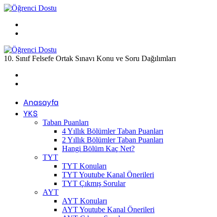
Menü
Arama
yap
...
10. Sınıf Felsefe Ortak Sınavı Konu ve Soru Dağılımları
Previous
post
Next
post
Anasayfa
YKS
Taban Puanları
4 Yıllık Bölümler Taban Puanları
2 Yıllık Bölümler Taban Puanları
Hangi Bölüm Kaç Net?
TYT
TYT Konuları
TYT Youtube Kanal Önerileri
TYT Çıkmış Sorular
AYT
AYT Konuları
AYT Youtube Kanal Önerileri